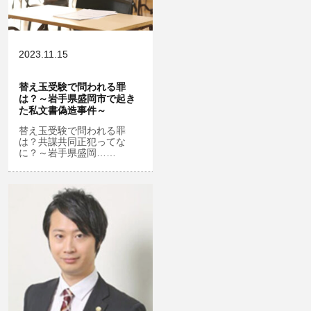
危険ドラッグ
略取・誘拐・人身売買
横領 背任
犯罪収益移転防止法違反
公然わいせつ，わいせつ物頒布，淫
飲酒運転
行勧誘罪
2023.11.15
器物損壊
盗品売買・譲り受け等
ストーカー事件
替え玉受験で問われる罪
危険運転行為等
児童ポルノ・リベンジポルノ
は？～岩手県盛岡市で起き
た私文書偽造事件～
業務妨害
知財財産と刑事事件…動画の違法ダ
替え玉受験で問われる罪
ウンロード・視聴、無断転載等
は？共謀共同正犯ってな
自転車事故
に？～岩手県盛岡……
公務執行妨害
ネット犯罪
銃刀法違反
風営法・風適法違反