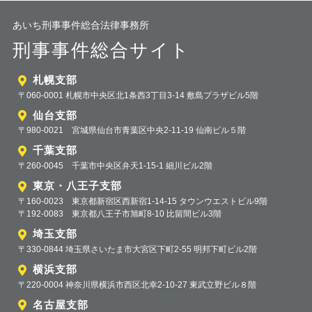
あいち刑事事件総合法律事務所
刑事事件総合サイト
札幌支部
〒060-0001 札幌市中央区北1条西3丁目3-14 敷島プラザビル5階
仙台支部
〒980-0021 宮城県仙台市青葉区中央2-11-19 仙南ビル５階
千葉支部
〒260-0045 千葉市中央区弁天1-15-1 細川ビル2階
東京・八王子支部
〒160-0023 東京都新宿区西新宿1-14-15 タウンウエストビル9階
〒192-0083 東京都八王子市旭町8-10 比留間ビル3階
埼玉支部
〒330-0844 埼玉県さいたま市大宮区下町2-55 明邦下町ビル2階
横浜支部
〒220-0004 神奈川県横浜市西区北幸2-10-27 東武立野ビル８階
名古屋支部