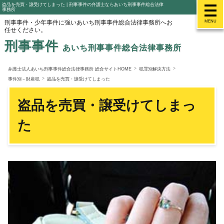
盗品を売買・譲受けてしまった | 刑事事件の弁護士ならあいち刑事事件総合法律
事務所
刑事事件・少年事件に強いあいち刑事事件総合法律事務所へお
MENU
任せください。
刑事事件
あいち刑事事件総合法律事務所
弁護士法人あいち刑事事件総合法律事務所 総合サイトHOME
犯罪別解決方法
事件別－財産犯
盗品を売買・譲受けてしまった
盗品を売買・譲受けてしまっ
た