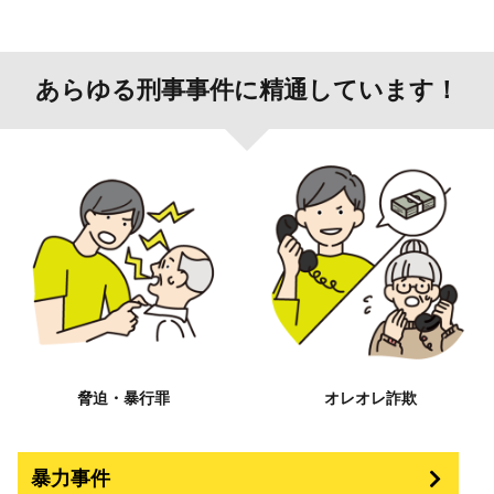
あらゆる刑事事件に精通しています！
脅迫・暴行罪
オレオレ詐欺
暴力事件