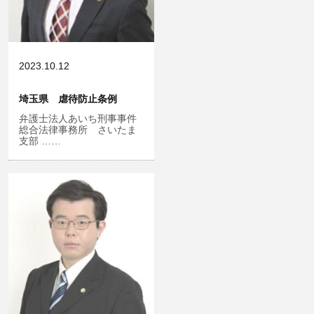
児童虐待・保護責任者遺棄
2023.10.12
埼玉県 虐待防止条例
文書偽造・偽造文書行使
弁護士法人あいち刑事事件
総合法律事務所 さいたま
支部 ……
不正競争防止法
住居侵入等
名誉棄損・侮辱