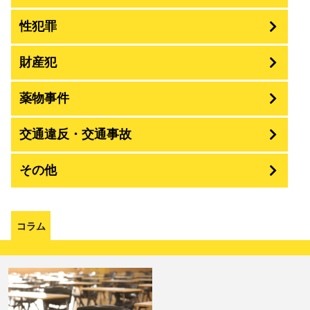
性犯罪
暴行・傷害
財産犯
痴漢
殺人
薬物事件
窃盗
盗撮・のぞき
交通違反・交通事故
覚せい剤
過失致死傷・過失傷害
強盗
その他
人身事故・死亡事故
強制わいせつ、準強制わいせつ
大麻取締法違反
脅迫・強要
詐欺
著作権法違反
コラム
ひき逃げ・当て逃げ
強姦・準強姦
麻薬及び向精神薬
逮捕・監禁
恐喝
放火・失火
無免許運転
淫行・援助交際