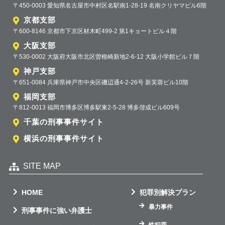
〒450-0003 愛知県名古屋市中村区名駅南1-28-19 名南クリヤマビル6階
京都支部
〒600-8146 京都市下京区材木町499-2 第1キョートビル４階
大阪支部
〒530-0002 大阪府大阪市北区曽根崎新地2-6-12 大阪小学館ビル７階
神戸支部
〒651-0084 兵庫県神戸市中央区磯辺通4-2-26号 新芙蓉ビル10階
福岡支部
〒812-0013 福岡市博多区博多駅東2-5-28 博多偕成ビル609号
千葉の刑事事件サイト
横浜の刑事事件サイト
SITE MAP
HOME
犯罪別解決プラン
暴力事件
刑事事件に強い弁護士
性犯罪