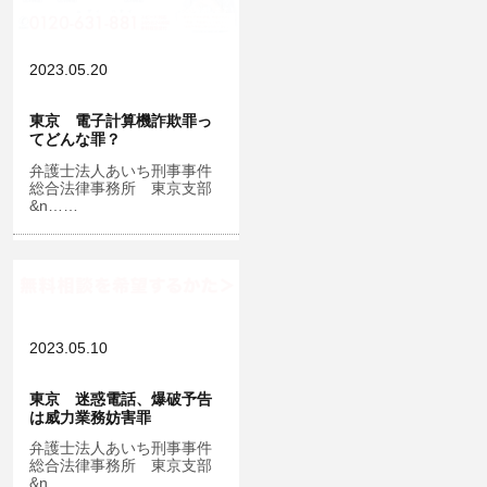
2023.05.20
東京 電子計算機詐欺罪っ
てどんな罪？
弁護士法人あいち刑事事件
総合法律事務所 東京支部
&n……
2023.05.10
東京 迷惑電話、爆破予告
は威力業務妨害罪
弁護士法人あいち刑事事件
総合法律事務所 東京支部
&n……