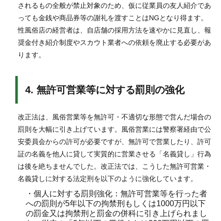
されるもの全般が禁止対象のため、仮に従業員の友人紹介であ
っても金銭や商品券等の謝礼を渡すことはNGとなり得ます。
性風俗店の経営者は、自店舗の採用方法を速やかに見直し、報
奨金付き紹介制度やスカウト業者への依頼を廃止する必要があ
ります。
4. 無許可営業等に対する罰則の強化
改正法は、風俗営業等を無許可・不適切な形態で営んだ場合の
罰則を大幅に引き上げています。風俗営業には警察署経由で公
安委員会からの許可が必要ですが、無許可で営業したり、許可
証の名義を他人に貸して実質的に営業させる「名義貸し」行為
は後を絶ちませんでした。改正法では、こうした無許可営業・
名義貸しに対する法定刑を以下のように強化しています。
・個人に対する罰則強化：無許可営業等を行った者
への罰則が5年以下の拘禁刑もしくは1000万円以下
の罰金又は拘禁刑と罰金の併科に引き上げられまし