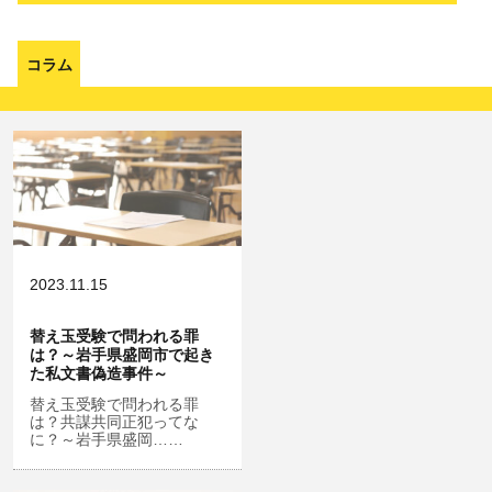
大麻取締法違反
脅迫・強要
詐欺
著作権法違反
コラム
ひき逃げ・当て逃げ
強姦・準強姦
麻薬及び向精神薬
逮捕・監禁
恐喝
放火・失火
無免許運転
淫行・援助交際
危険ドラッグ
略取・誘拐・人身売買
横領 背任
犯罪収益移転防止法違反
公然わいせつ，わいせつ物頒布，淫
飲酒運転
行勧誘罪
2023.11.15
器物損壊
盗品売買・譲り受け等
ストーカー事件
替え玉受験で問われる罪
危険運転行為等
児童ポルノ・リベンジポルノ
は？～岩手県盛岡市で起き
た私文書偽造事件～
業務妨害
知財財産と刑事事件…動画の違法ダ
替え玉受験で問われる罪
ウンロード・視聴、無断転載等
は？共謀共同正犯ってな
自転車事故
に？～岩手県盛岡……
公務執行妨害