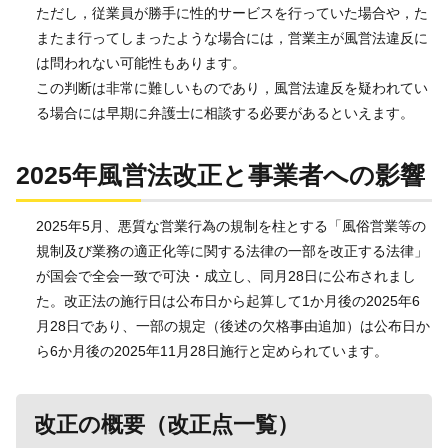
ただし，従業員が勝手に性的サービスを行っていた場合や，た
またま行ってしまったような場合には，営業主が風営法違反に
は問われない可能性もあります。
この判断は非常に難しいものであり，風営法違反を疑われてい
る場合には早期に弁護士に相談する必要があるといえます。
2025年風営法改正と事業者への影響
2025年5月、悪質な営業行為の規制を柱とする「風俗営業等の
規制及び業務の適正化等に関する法律の一部を改正する法律」
が国会で全会一致で可決・成立し、同月28日に公布されまし
た。改正法の施行日は公布日から起算して1か月後の2025年6
月28日であり、一部の規定（後述の欠格事由追加）は公布日か
ら6か月後の2025年11月28日施行と定められています。
改正の概要（改正点一覧）