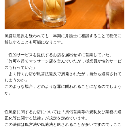
風営法違反を疑われても，早期に弁護士に相談することで穏便に
解決することも可能になります。
「性的サービスを提供するお店を届出せずに営業していた」
「許可を得てマッサージ店を営んでいたが，従業員が性的サービ
スも行っていた」
「よく行くお店が風営法違反で摘発されたが，自分も逮捕されて
しまうのか」
このような場合，どのような罪に問われることになるのでしょう
か。
性風俗に関するお店については「風俗営業等の規制及び業務の適
正化等に関する法律」が規定を定めています。
この法律は風営法や風適法と略されることが多いですので，ここ