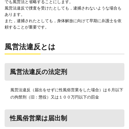
でも風営法と省略することにします。
風営法違反で捜査を受けたとしても，逮捕されないような場合も
あります。
また，逮捕されたとしても，身体解放に向けて早期に弁護士を依
頼することが重要です。
風営法違反とは
風営法違反の法定刑
風営法違反（届出をせずに性風俗営業をした場合）は６月以下
の拘禁刑（旧：懲役）又は１００万円以下の罰金
性風俗営業は届出制