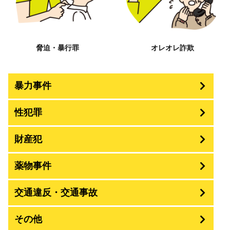
脅迫・暴行罪
オレオレ詐欺
暴力事件
性犯罪
暴行・傷害
財産犯
痴漢
殺人
薬物事件
窃盗
盗撮・のぞき
交通違反・交通事故
覚せい剤
過失致死傷・過失傷害
強盗
その他
人身事故・死亡事故
強制わいせつ、準強制わいせつ