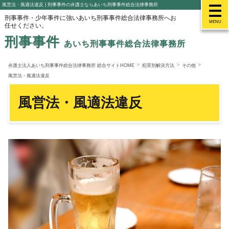
風営法・風適法違反 | 刑事事件の弁護士ならあいち刑事事件総合法律事務所
刑事事件・少年事件に強いあいち刑事事件総合法律事務所へお
MENU
任せください。
刑事事件
あいち刑事事件総合法律事務所
弁護士法人あいち刑事事件総合法律事務所 総合サイトHOME
犯罪別解決方法
その他
風営法・風適法違反
風営法・風適法違反