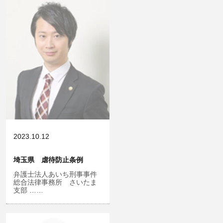
ネット犯罪
銃刀法違反
風営法・風適法違反
児童虐待・保護責任者遺棄
2023.10.12
埼玉県 虐待防止条例
文書偽造・偽造文書行使
弁護士法人あいち刑事事件
総合法律事務所 さいたま
支部 ……
不正競争防止法