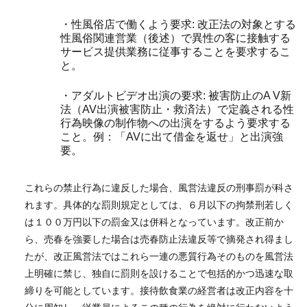
・性風俗店で働くよう要求: 改正法の対象とする
性風俗関連営業（後述）で異性の客に接触する
サービス提供業務に従事することを要求するこ
と。
・アダルトビデオ出演の要求: 被害防止のA V新
法（AV出演被害防止・救済法）で定義される性
行為映像の制作物への出演をするよう要求する
こと。例：「AVに出て借金を返せ」と出演強
要。
これらの禁止行為に違反した場合、風営法違反の刑事罰が科さ
れます。具体的な罰則規定としては、６月以下の拘禁刑若しく
は１００万円以下の罰金又は併科となっています。改正前か
ら、売春を強要した場合は売春防止法違反等で摘発され得まし
たが、改正風営法ではこれら一連の悪質行為そのものを風営法
上明確に禁じ、独自に罰則を設けることで包括的かつ迅速な取
締りを可能としています。接待飲食業の経営者は改正内容を十