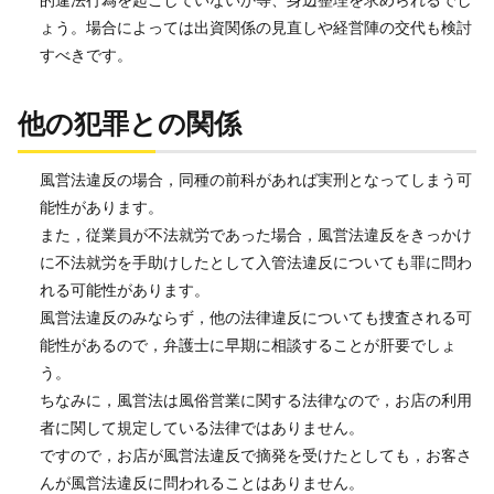
ょう。場合によっては出資関係の見直しや経営陣の交代も検討
すべきです。
他の犯罪との関係
風営法違反の場合，同種の前科があれば実刑となってしまう可
能性があります。
また，従業員が不法就労であった場合，風営法違反をきっかけ
に不法就労を手助けしたとして入管法違反についても罪に問わ
れる可能性があります。
風営法違反のみならず，他の法律違反についても捜査される可
能性があるので，弁護士に早期に相談することが肝要でしょ
う。
ちなみに，風営法は風俗営業に関する法律なので，お店の利用
者に関して規定している法律ではありません。
ですので，お店が風営法違反で摘発を受けたとしても，お客さ
んが風営法違反に問われることはありません。