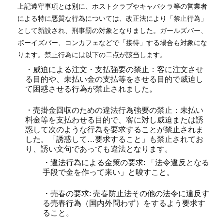
上記遵守事項とは別に、ホストクラブやキャバクラ等の営業者
による特に悪質な行為については、改正法により「禁止行為」
として新設され、刑事罰の対象となりました。ガールズバー、
ボーイズバー、コンカフェなどで「接待」する場合も対象にな
ります。禁止行為には以下の二点が該当します。
・威迫による注文・支払強要の禁止：客に注文させ
る目的や、未払い金の支払等をさせる目的で威迫し
て困惑させる行為が禁止されました。
・売掛金回収のための違法行為強要の禁止：未払い
料金等を支払わせる目的で、客に対し威迫または誘
惑して次のような行為を要求することが禁止されま
した。「誘惑して…要求すること」も禁止されてお
り、誘い文句であっても違法となります。
・違法行為による金策の要求: 「法令違反となる
手段で金を作って来い」と唆すこと。
・売春の要求: 売春防止法その他の法令に違反す
る売春行為（国内外問わず）をするよう要求す
ること。