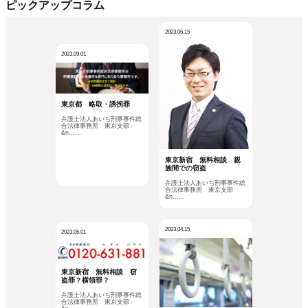
ピックアップコラム
2023.06.15
2023.09.01
東京都 略取・誘拐罪
弁護士法人あいち刑事事件総
合法律事務所 東京支部
&n……
東京新宿 無料相談 親
族間での窃盗
弁護士法人あいち刑事事件総
合法律事務所 東京支部
&n……
2023.04.15
2023.06.01
東京新宿 無料相談 窃
盗罪？横領罪？
弁護士法人あいち刑事事件総
合法律事務所 東京支部