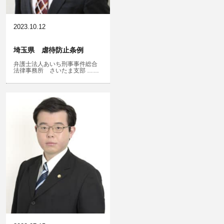
児童虐待・保護責任者遺棄
2023.10.12
埼玉県 虐待防止条例
弁護士法人あいち刑事事件総合
文書偽造・偽造文書行使
法律事務所 さいたま支部 ……
不正競争防止法
住居侵入等
名誉棄損・侮辱