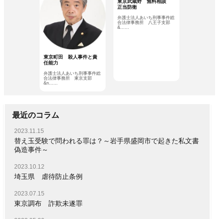
東京武蔵野 無料相談
正当防衛
弁護士法人あいち刑事事件総
合法律事務所 八王子支部
&……
東京町田 殺人事件と責
任能力
弁護士法人あいち刑事事件総
合法律事務所 東京支部
&n……
最近のコラム
2023.11.15
替え玉受験で問われる罪は？～岩手県盛岡市で起きた私文書
偽造事件～
2023.10.12
埼玉県 虐待防止条例
2023.07.15
東京調布 詐欺未遂罪