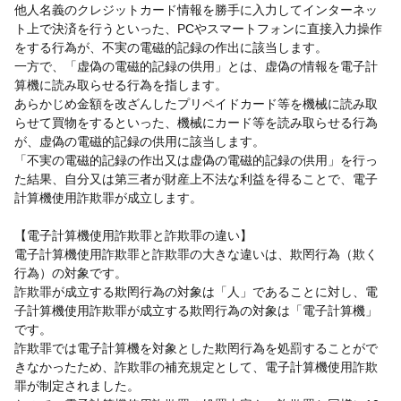
他人名義のクレジットカード情報を勝手に入力してインターネッ
ト上で決済を行うといった、PCやスマートフォンに直接入力操作
をする行為が、不実の電磁的記録の作出に該当します。
一方で、「虚偽の電磁的記録の供用」とは、虚偽の情報を電子計
算機に読み取らせる行為を指します。
あらかじめ金額を改ざんしたプリペイドカード等を機械に読み取
らせて買物をするといった、機械にカード等を読み取らせる行為
が、虚偽の電磁的記録の供用に該当します。
「不実の電磁的記録の作出又は虚偽の電磁的記録の供用」を行っ
た結果、自分又は第三者が財産上不法な利益を得ることで、電子
計算機使用詐欺罪が成立します。
【電子計算機使用詐欺罪と詐欺罪の違い】
電子計算機使用詐欺罪と詐欺罪の大きな違いは、欺罔行為（欺く
行為）の対象です。
詐欺罪が成立する欺罔行為の対象は「人」であることに対し、電
子計算機使用詐欺罪が成立する欺罔行為の対象は「電子計算機」
です。
詐欺罪では電子計算機を対象とした欺罔行為を処罰することがで
きなかったため、詐欺罪の補充規定として、電子計算機使用詐欺
罪が制定されました。