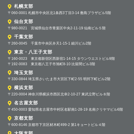
札幌支部
〒060-0001 札幌市中央区北1条西3丁目3-14 敷島プラザビル5階
仙台支部
〒980-0021 宮城県仙台市青葉区中央2-11-19 仙南ビル５階
千葉支部
〒260-0045 千葉市中央区弁天1-15-1 細川ビル2階
東京・八王子支部
〒160-0023 東京都新宿区西新宿1-14-15 タウンウエストビル9階
〒192-0083 東京都八王子市旭町8-10 比留間ビル3階
埼玉支部
〒330-0844 埼玉県さいたま市大宮区下町2-55 明邦下町ビル2階
横浜支部
〒220-0004 神奈川県横浜市西区北幸2-10-27 東武立野ビル８階
名古屋支部
〒450-0003 愛知県名古屋市中村区名駅南1-28-19 名南クリヤマビル6階
京都支部
〒600-8146 京都市下京区材木町499-2 第1キョートビル４階
大阪支部