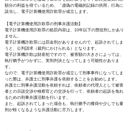
額分の利益を得ているため、「虚偽の電磁的記録の供用」行為に
該当し、電子計算機使用詐欺罪が成立します。
【電子計算機使用詐欺罪の刑事弁護活動】
電子計算機使用詐欺罪の処罰内容は、10年以下の懲役刑しかあり
ません。
電子計算機詐欺罪には罰金刑がありませんので、起訴されてしま
うと、公判請求（裁判にかけられる）となります。
電子計算機詐欺は財産犯ですので、被害額の大きさによっては、
執行猶予がつかずに、実刑判決となってしまう可能性がありま
す。
なので、電子計算機使用詐欺罪が成立して刑事事件になってしま
った際は、弁護士に刑事弁護を依頼することをお勧めします。
弁護士に刑事弁護活動を依頼すれば、依頼者の代理人として被害
者との示談交渉や検察官との交渉を行って、依頼者の起訴を免れ
るための刑事弁護活動を行います。
また、起訴されてしまった場合も、執行猶予の獲得や少しでも量
刑が軽くなるような弁護活動に尽力します。