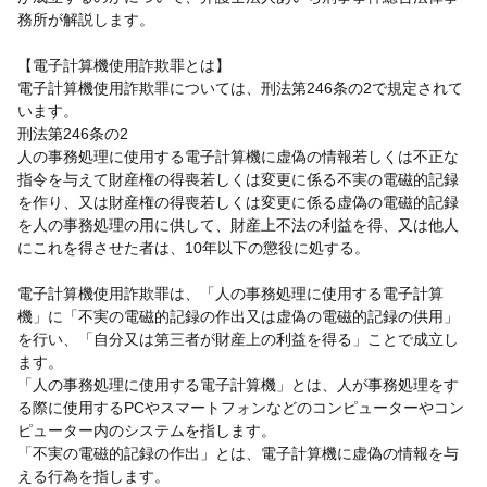
務所が解説します。
【電子計算機使用詐欺罪とは】
電子計算機使用詐欺罪については、刑法第246条の2で規定されて
います。
刑法第246条の2
人の事務処理に使用する電子計算機に虚偽の情報若しくは不正な
指令を与えて財産権の得喪若しくは変更に係る不実の電磁的記録
を作り、又は財産権の得喪若しくは変更に係る虚偽の電磁的記録
を人の事務処理の用に供して、財産上不法の利益を得、又は他人
にこれを得させた者は、10年以下の懲役に処する。
電子計算機使用詐欺罪は、「人の事務処理に使用する電子計算
機」に「不実の電磁的記録の作出又は虚偽の電磁的記録の供用」
を行い、「自分又は第三者が財産上の利益を得る」ことで成立し
ます。
「人の事務処理に使用する電子計算機」とは、人が事務処理をす
る際に使用するPCやスマートフォンなどのコンピューターやコン
ピューター内のシステムを指します。
「不実の電磁的記録の作出」とは、電子計算機に虚偽の情報を与
える行為を指します。