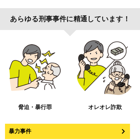
あらゆる刑事事件に精通しています！
脅迫・暴行罪
オレオレ詐欺
暴力事件