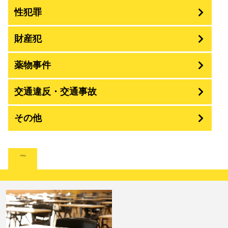
性犯罪
暴行・傷害
財産犯
痴漢
殺人
薬物事件
窃盗
盗撮・のぞき
交通違反・交通事故
覚せい剤
過失致死傷・過失傷害
強盗
その他
人身事故・死亡事故
強制わいせつ、準強制わいせつ
大麻取締法違反
脅迫・強要
詐欺
著作権法違反
コラム
ひき逃げ・当て逃げ
強姦・準強姦
麻薬及び向精神薬
逮捕・監禁
恐喝
放火・失火
無免許運転
淫行・援助交際
危険ドラッグ
略取・誘拐・人身売買