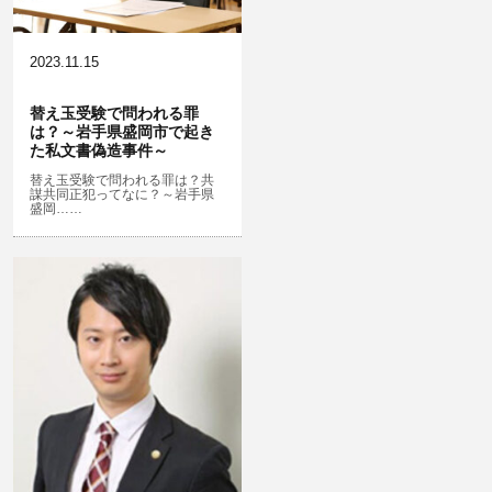
横領 背任
犯罪収益移転防止法違反
公然わいせつ，わいせつ物頒布，淫
飲酒運転
行勧誘罪
2023.11.15
器物損壊
盗品売買・譲り受け等
ストーカー事件
替え玉受験で問われる罪
は？～岩手県盛岡市で起き
危険運転行為等
児童ポルノ・リベンジポルノ
た私文書偽造事件～
業務妨害
知財財産と刑事事件…動画の違法ダ
替え玉受験で問われる罪は？共
謀共同正犯ってなに？～岩手県
ウンロード・視聴、無断転載等
盛岡……
自転車事故
公務執行妨害
ネット犯罪
銃刀法違反
風営法・風適法違反