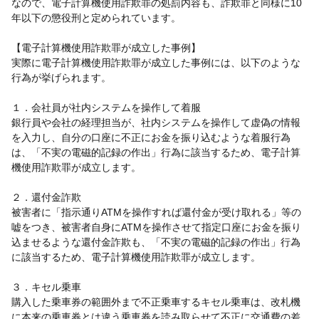
なので、電子計算機使用詐欺罪の処罰内容も、詐欺罪と同様に10
年以下の懲役刑と定められています。
【電子計算機使用詐欺罪が成立した事例】
実際に電子計算機使用詐欺罪が成立した事例には、以下のような
行為が挙げられます。
１．会社員が社内システムを操作して着服
銀行員や会社の経理担当が、社内システムを操作して虚偽の情報
を入力し、自分の口座に不正にお金を振り込むような着服行為
は、「不実の電磁的記録の作出」行為に該当するため、電子計算
機使用詐欺罪が成立します。
２．還付金詐欺
被害者に「指示通りATMを操作すれば還付金が受け取れる」等の
嘘をつき、被害者自身にATMを操作させて指定口座にお金を振り
込ませるような還付金詐欺も、「不実の電磁的記録の作出」行為
に該当するため、電子計算機使用詐欺罪が成立します。
３．キセル乗車
購入した乗車券の範囲外まで不正乗車するキセル乗車は、改札機
に本来の乗車券とは違う乗車券を読み取らせて不正に交通費の差