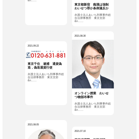
&n……
東京都新宿 痴漢は強制
わいせつ罪か条例違反か
弁護士法人あいち刑事事件総
合法律事務所 東京支部
&n……
2021.08.30
2021.09.22
東京千住 逮捕 通貨偽
造，偽造通貨行使
弁護士法人あいち刑事事件総
合法律事務所 東京支部
&n……
オンライン授業 わいせ
つ物頒布事件
弁護士法人あいち刑事事件総
合法律事務所 東京支部
&n……
2021.08.05
2021.07.10