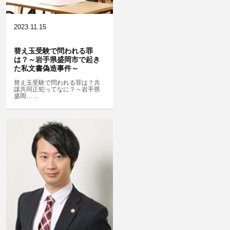
犯罪収益移転防止法違反
公然わいせつ，わいせつ物頒布，淫
飲酒運転
行勧誘罪
2023.11.15
器物損壊
盗品売買・譲り受け等
ストーカー事件
替え玉受験で問われる罪
は？～岩手県盛岡市で起き
危険運転行為等
児童ポルノ・リベンジポルノ
た私文書偽造事件～
業務妨害
知財財産と刑事事件…動画の違法ダ
替え玉受験で問われる罪は？共
謀共同正犯ってなに？～岩手県
ウンロード・視聴、無断転載等
盛岡……
自転車事故
公務執行妨害
ネット犯罪
銃刀法違反
風営法・風適法違反