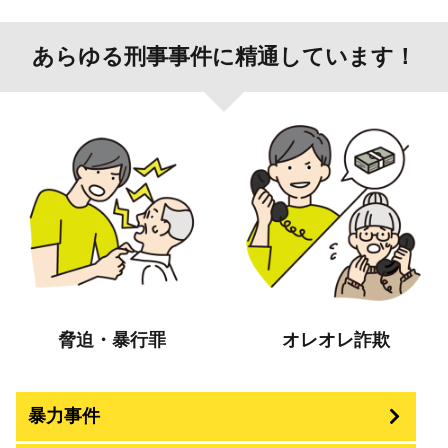
あらゆる刑事事件に精通しています！
脅迫・暴行罪
オレオレ詐欺
暴力事件