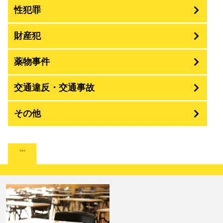
性犯罪
暴行・傷害
財産犯
痴漢
殺人
薬物事件
窃盗
盗撮・のぞき
交通違反・交通事故
覚せい剤
過失致死傷・過失傷害
強盗
その他
人身事故・死亡事故
強制わいせつ、準強制わいせつ
大麻取締法違反
脅迫・強要
詐欺
著作権法違反
コラム
ひき逃げ・当て逃げ
強姦・準強姦
麻薬及び向精神薬
逮捕・監禁
恐喝
放火・失火
無免許運転
淫行・援助交際
危険ドラッグ
略取・誘拐・人身売買
横領 背任