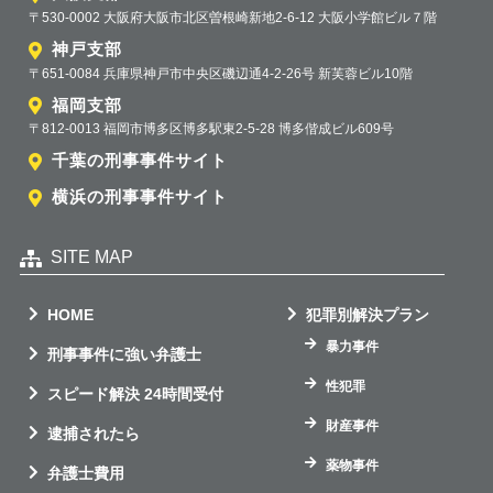
〒530-0002 大阪府大阪市北区曽根崎新地2-6-12 大阪小学館ビル７階
神戸支部
〒651-0084 兵庫県神戸市中央区磯辺通4-2-26号 新芙蓉ビル10階
福岡支部
〒812-0013 福岡市博多区博多駅東2-5-28 博多偕成ビル609号
千葉の刑事事件サイト
横浜の刑事事件サイト
SITE MAP
HOME
犯罪別解決プラン
暴力事件
刑事事件に強い弁護士
性犯罪
スピード解決 24時間受付
財産事件
逮捕されたら
薬物事件
弁護士費用