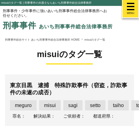
misuiのタグ一覧 | 刑事事件の弁護士ならあいち刑事事件総合法律事務所
刑事事件・少年事件に強いあいち刑事事件総合法律事務所へお
MENU
任せください。
刑事事件
あいち刑事事件総合法律事務所
刑事事件総合サイト あいち刑事事件総合法律事務所 HOME
misuiのタグ一覧
misuiのタグ一覧
東京目黒 逮捕 特殊詐欺事件（窃盗，詐欺事
件の未遂の成否）
meguro
misui
sagi
setto
taiho
t
罪名：
解決結果：
ご依頼者：
都道府県：