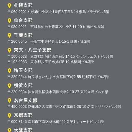
札幌支部
〒060-0001 札幌市中央区北1条西3丁目3-14 敷島プラザビル5階
仙台支部
〒980-0021 宮城県仙台市青葉区中央2-11-19 仙南ビル５階
千葉支部
〒260-0045 千葉市中央区弁天1-15-1 細川ビル2階
東京・八王子支部
〒160-0023 東京都新宿区西新宿1-14-15 タウンウエストビル9階
〒192-0083 東京都八王子市旭町8-10 比留間ビル3階
埼玉支部
〒330-0844 埼玉県さいたま市大宮区下町2-55 明邦下町ビル2階
横浜支部
〒220-0004 神奈川県横浜市西区北幸2-10-27 東武立野ビル８階
名古屋支部
〒450-0003 愛知県名古屋市中村区名駅南1-28-19 名南クリヤマビル6階
京都支部
〒600-8146 京都市下京区材木町499-2 第1キョートビル４階
大阪支部