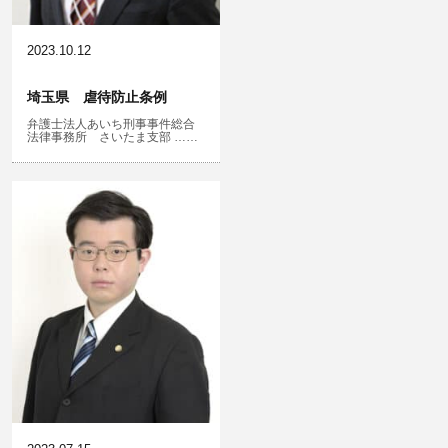
児童虐待・保護責任者遺棄
2023.10.12
埼玉県 虐待防止条例
弁護士法人あいち刑事事件総合
文書偽造・偽造文書行使
法律事務所 さいたま支部 ……
不正競争防止法
住居侵入等
名誉棄損・侮辱