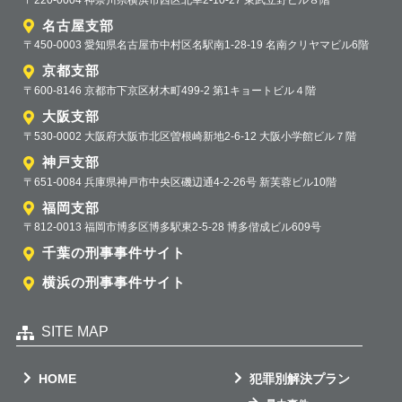
名古屋支部
〒450-0003 愛知県名古屋市中村区名駅南1-28-19 名南クリヤマビル6階
京都支部
〒600-8146 京都市下京区材木町499-2 第1キョートビル４階
大阪支部
〒530-0002 大阪府大阪市北区曽根崎新地2-6-12 大阪小学館ビル７階
神戸支部
〒651-0084 兵庫県神戸市中央区磯辺通4-2-26号 新芙蓉ビル10階
福岡支部
〒812-0013 福岡市博多区博多駅東2-5-28 博多偕成ビル609号
千葉の刑事事件サイト
横浜の刑事事件サイト
SITE MAP
HOME
犯罪別解決プラン