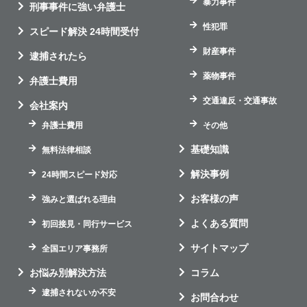
暴力事件
刑事事件に強い弁護士
性犯罪
スピード解決 24時間受付
財産事件
逮捕されたら
薬物事件
弁護士費用
交通違反・交通事故
会社案内
弁護士費用
その他
基礎知識
無料法律相談
解決事例
24時間スピード対応
お客様の声
強みと選ばれる理由
よくある質問
初回接見・同行サービス
サイトマップ
全国エリア事務所
お悩み別解決方法
コラム
逮捕されないか不安
お問合わせ