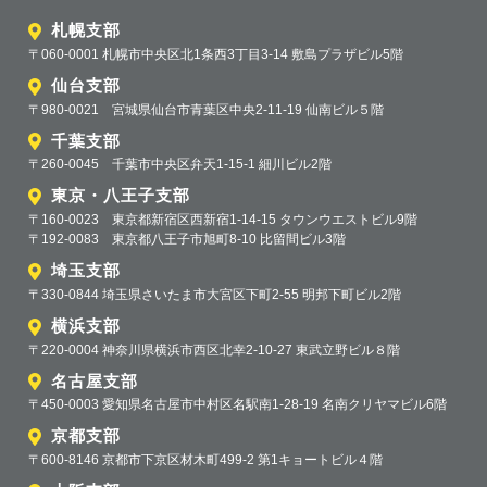
札幌支部
〒060-0001 札幌市中央区北1条西3丁目3-14 敷島プラザビル5階
仙台支部
〒980-0021 宮城県仙台市青葉区中央2-11-19 仙南ビル５階
千葉支部
〒260-0045 千葉市中央区弁天1-15-1 細川ビル2階
東京・八王子支部
〒160-0023 東京都新宿区西新宿1-14-15 タウンウエストビル9階
〒192-0083 東京都八王子市旭町8-10 比留間ビル3階
埼玉支部
〒330-0844 埼玉県さいたま市大宮区下町2-55 明邦下町ビル2階
横浜支部
〒220-0004 神奈川県横浜市西区北幸2-10-27 東武立野ビル８階
名古屋支部
〒450-0003 愛知県名古屋市中村区名駅南1-28-19 名南クリヤマビル6階
京都支部
〒600-8146 京都市下京区材木町499-2 第1キョートビル４階