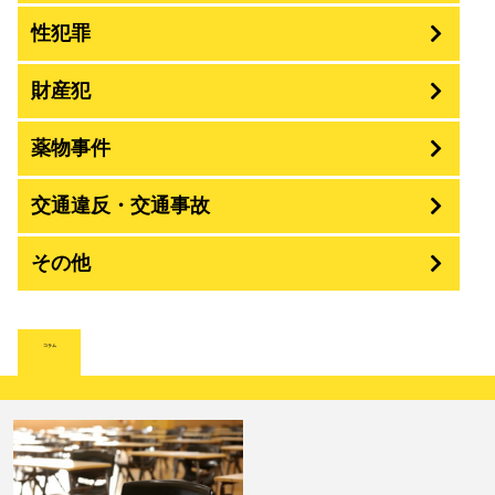
性犯罪
暴行・傷害
財産犯
痴漢
殺人
薬物事件
窃盗
盗撮・のぞき
交通違反・交通事故
覚せい剤
過失致死傷・過失傷害
強盗
その他
人身事故・死亡事故
強制わいせつ、準強制わいせつ
大麻取締法違反
脅迫・強要
詐欺
著作権法違反
コラム
ひき逃げ・当て逃げ
強姦・準強姦
麻薬及び向精神薬
逮捕・監禁
恐喝
放火・失火
無免許運転
淫行・援助交際
危険ドラッグ
略取・誘拐・人身売買