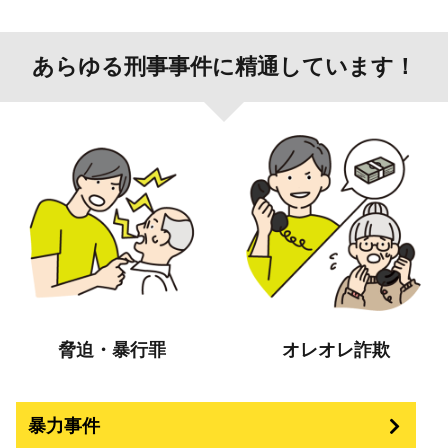
あらゆる刑事事件に精通しています！
脅迫・暴行罪
オレオレ詐欺
暴力事件