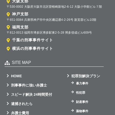
大阪支部
〒530-0002 大阪府大阪市北区曽根崎新地2-6-12 大阪小学館ビル７階
神戸支部
〒651-0084 兵庫県神戸市中央区磯辺通4-2-26号 新芙蓉ビル10階
福岡支部
〒812-0013 福岡市博多区博多駅東2-5-28 博多偕成ビル609号
千葉の刑事事件サイト
横浜の刑事事件サイト
SITE MAP
HOME
犯罪別解決プラン
暴力事件
刑事事件に強い弁護士
性犯罪
スピード解決 24時間受付
財産事件
逮捕されたら
薬物事件
弁護士費用