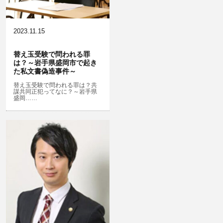
横領 背任
犯罪収益移転防止法違反
公然わいせつ，わいせつ物頒布，淫
飲酒運転
行勧誘罪
2023.11.15
器物損壊
盗品売買・譲り受け等
ストーカー事件
替え玉受験で問われる罪
は？～岩手県盛岡市で起き
危険運転行為等
児童ポルノ・リベンジポルノ
た私文書偽造事件～
業務妨害
知財財産と刑事事件…動画の違法ダ
替え玉受験で問われる罪は？共
謀共同正犯ってなに？～岩手県
ウンロード・視聴、無断転載等
盛岡……
自転車事故
公務執行妨害
ネット犯罪
銃刀法違反
風営法・風適法違反