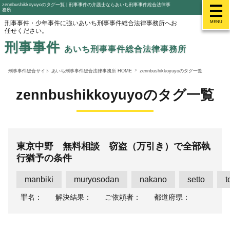
zennbushikkoyuyoのタグ一覧 | 刑事事件の弁護士ならあいち刑事事件総合法律事
務所
刑事事件・少年事件に強いあいち刑事事件総合法律事務所へお
MENU
任せください。
刑事事件
あいち刑事事件総合法律事務所
刑事事件総合サイト あいち刑事事件総合法律事務所 HOME
zennbushikkoyuyoのタグ一覧
zennbushikkoyuyoのタグ一覧
東京中野 無料相談 窃盗（万引き）で全部執
行猶予の条件
manbiki
muryosodan
nakano
setto
t
罪名：
解決結果：
ご依頼者：
都道府県：