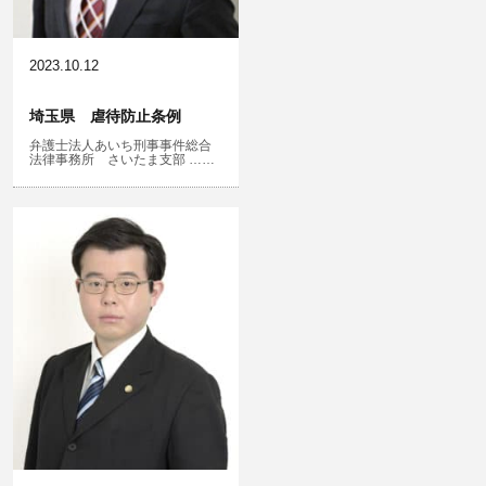
児童虐待・保護責任者遺棄
2023.10.12
埼玉県 虐待防止条例
弁護士法人あいち刑事事件総合
文書偽造・偽造文書行使
法律事務所 さいたま支部 ……
不正競争防止法
住居侵入等
名誉棄損・侮辱