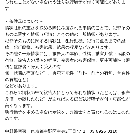
られたことがない場合はやはり執行猶予が付く可能性がありま
す。
～条件③について～
情状は刑の重さを決める際に考慮される事情のことで、犯罪その
ものに関する情状（犯情）とその他の一般情状があります。
犯罪そのものに関する情状は、犯行動機、犯行に至るまでの経
緯、犯行態様、被害結果、結果の程度などがあります。
その他の一般情状には、被告人の年齢、性格、被害弁償・示談の
有無、被告人の反省の程度、被害者の被害感情、更生可能性（適
切な監督者・身元引受人の有
無、就職の有無など）、再犯可能性（前科・前歴の有無、常習性
の有無など）
などがあります。
これらの情状の中で被告人にとって有利な情状（たとえば、被害
弁償・示談したなど）があればあるほど執行猶予が付く可能性が
高くなります。
執行猶予を求める場合は示談を、弁護士をと言われるのはこのた
めです。
中野警察署 東京都中野区中央2丁目47-2 03-5925-0110