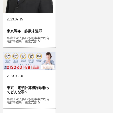
名誉棄損・侮辱
2023.07.15
東京調布 詐欺未遂罪
弁護士法人あいち刑事事件総合
法律事務所 東京支部 &n……
2023.05.20
東京 電子計算機詐欺罪っ
てどんな罪？
弁護士法人あいち刑事事件総合
法律事務所 東京支部 &n……