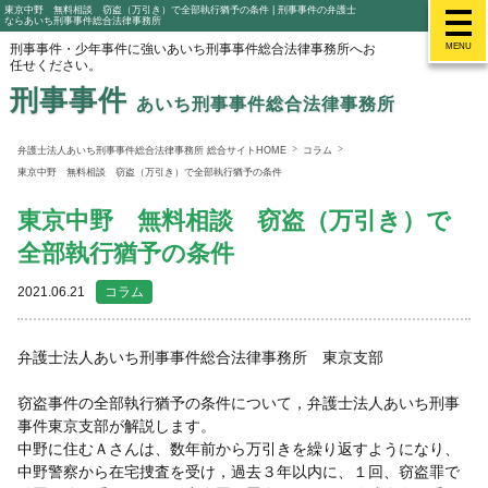
東京中野 無料相談 窃盗（万引き）で全部執行猶予の条件 | 刑事事件の弁護士
ならあいち刑事事件総合法律事務所
刑事事件・少年事件に強いあいち刑事事件総合法律事務所へお
MENU
任せください。
刑事事件
あいち刑事事件総合法律事務所
弁護士法人あいち刑事事件総合法律事務所 総合サイトHOME
コラム
東京中野 無料相談 窃盗（万引き）で全部執行猶予の条件
東京中野 無料相談 窃盗（万引き）で
全部執行猶予の条件
2021.06.21
コラム
弁護士法人あいち刑事事件総合法律事務所 東京支部
窃盗事件の全部執行猶予の条件について，弁護士法人あいち刑事
事件東京支部が解説します。
中野に住むＡさんは、数年前から万引きを繰り返すようになり、
中野警察から在宅捜査を受け，過去３年以内に、１回、窃盗罪で