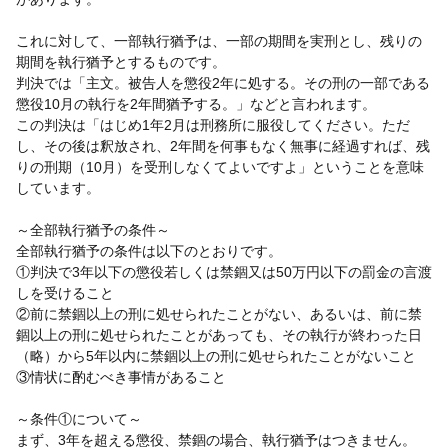
これに対して、一部執行猶予は、一部の期間を実刑とし、残りの
期間を執行猶予とするものです。
判決では「主文。被告人を懲役2年に処する。その刑の一部である
懲役10月の執行を2年間猶予する。」などと言われます。
この判決は「はじめ1年2月は刑務所に服役してください。ただ
し、その後は釈放され、2年間を何事もなく無事に経過すれば、残
りの刑期（10月）を受刑しなくてよいですよ」ということを意味
しています。
～全部執行猶予の条件～
全部執行猶予の条件は以下のとおりです。
①判決で3年以下の懲役若しくは禁錮又は50万円以下の罰金の言渡
しを受けること
②前に禁錮以上の刑に処せられたことがない、あるいは、前に禁
錮以上の刑に処せられたことがあっても、その執行が終わった日
（略）から5年以内に禁錮以上の刑に処せられたことがないこと
③情状に酌むべき事情があること
～条件①について～
まず、3年を超える懲役、禁錮の場合、執行猶予はつきません。