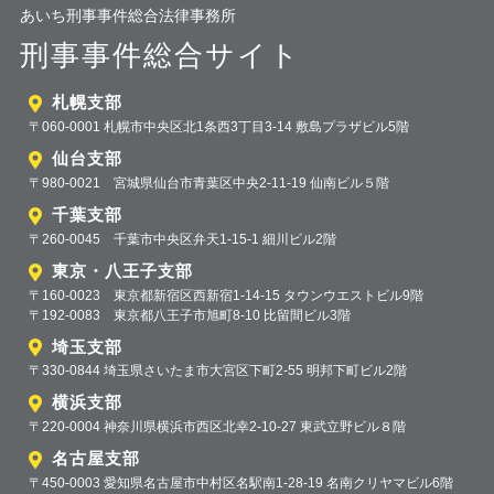
あいち刑事事件総合法律事務所
刑事事件総合サイト
札幌支部
〒060-0001 札幌市中央区北1条西3丁目3-14 敷島プラザビル5階
仙台支部
〒980-0021 宮城県仙台市青葉区中央2-11-19 仙南ビル５階
千葉支部
〒260-0045 千葉市中央区弁天1-15-1 細川ビル2階
東京・八王子支部
〒160-0023 東京都新宿区西新宿1-14-15 タウンウエストビル9階
〒192-0083 東京都八王子市旭町8-10 比留間ビル3階
埼玉支部
〒330-0844 埼玉県さいたま市大宮区下町2-55 明邦下町ビル2階
横浜支部
〒220-0004 神奈川県横浜市西区北幸2-10-27 東武立野ビル８階
名古屋支部
〒450-0003 愛知県名古屋市中村区名駅南1-28-19 名南クリヤマビル6階