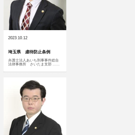
風営法・風適法違反
児童虐待・保護責任者遺棄
2023.10.12
埼玉県 虐待防止条例
弁護士法人あいち刑事事件総合
文書偽造・偽造文書行使
法律事務所 さいたま支部 ……
不正競争防止法
住居侵入等