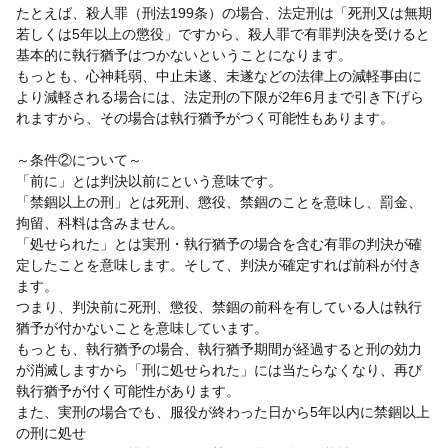
たとえば、殺人罪（刑法199条）の場合、法定刑は「死刑又は無期
若しくは5年以上の懲役」ですから、殺人罪で有罪判決を受けると
基本的に執行猶予はつかないということになります。
もっとも、心神耗弱、中止未遂、未遂などの法律上の減軽事由に
より減軽される場合には、法定刑の下限が2年6月まで引き下げら
れますから、その場合は執行猶予がつく可能性もあります。
～条件②について～
「前に」とは判決以前にという意味です。
「禁錮以上の刑」とは死刑、懲役、禁錮のことを意味し、罰金、
拘留、科料は含みません。
「処せられた」とは実刑・執行猶予の場合を含む有罪の判決が確
定したことを意味します。そして、判決が確定すれば前科が付き
ます。
つまり、判決前に死刑、懲役、禁錮の前科を有している人は執行
猶予が付かないことを意味しています。
もっとも、執行猶予の場合、執行猶予期間が経過すると刑の効力
が消滅しますから「刑に処せられた」には当たらなくなり、再び
執行猶予が付く可能性があります。
また、実刑の場合でも、服役が終わった日から5年以内に禁錮以上
の刑に処せ