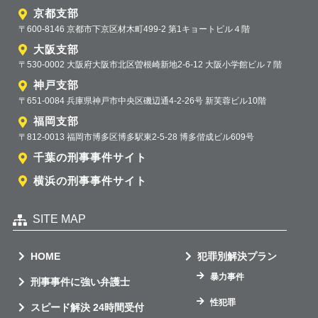
京都支部
〒600-8146 京都市下京区材木町499-2 第1キョートビル４階
大阪支部
〒530-0002 大阪府大阪市北区曽根崎新地2-6-12 大阪小学館ビル７階
神戸支部
〒651-0084 兵庫県神戸市中央区磯辺通4-2-26号 新芙蓉ビル10階
福岡支部
〒812-0013 福岡市博多区博多駅東2-5-28 博多偕成ビル609号
千葉の刑事事件サイト
横浜の刑事事件サイト
SITE MAP
HOME
犯罪別解決プラン
暴力事件
刑事事件に強い弁護士
性犯罪
スピード解決 24時間受付