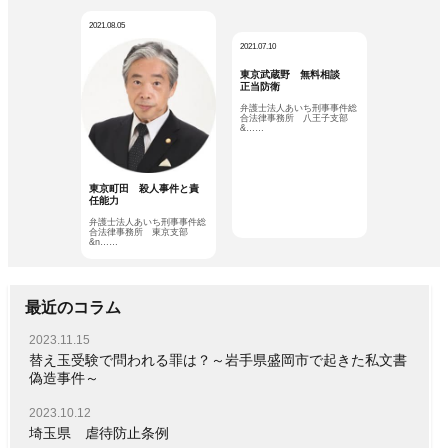
2021.08.05
2021.07.10
東京武蔵野 無料相談
正当防衛
弁護士法人あいち刑事事件総
合法律事務所 八王子支部
&……
東京町田 殺人事件と責
任能力
弁護士法人あいち刑事事件総
合法律事務所 東京支部
&n……
最近のコラム
2023.11.15
替え玉受験で問われる罪は？～岩手県盛岡市で起きた私文書
偽造事件～
2023.10.12
埼玉県 虐待防止条例