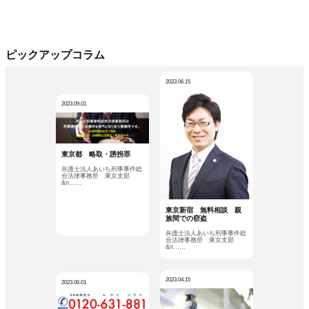
ピックアップコラム
2023.06.15
2023.09.01
東京都 略取・誘拐罪
弁護士法人あいち刑事事件総
合法律事務所 東京支部
&n……
東京新宿 無料相談 親
族間での窃盗
弁護士法人あいち刑事事件総
合法律事務所 東京支部
&n……
2023.04.15
2023.06.01