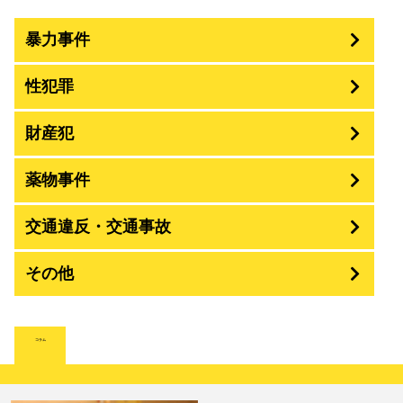
暴力事件
性犯罪
暴行・傷害
財産犯
痴漢
殺人
薬物事件
窃盗
盗撮・のぞき
交通違反・交通事故
覚せい剤
過失致死傷・過失傷害
強盗
その他
人身事故・死亡事故
強制わいせつ、準強制わいせつ
大麻取締法違反
脅迫・強要
詐欺
著作権法違反
コラム
ひき逃げ・当て逃げ
強姦・準強姦
麻薬及び向精神薬
逮捕・監禁
恐喝