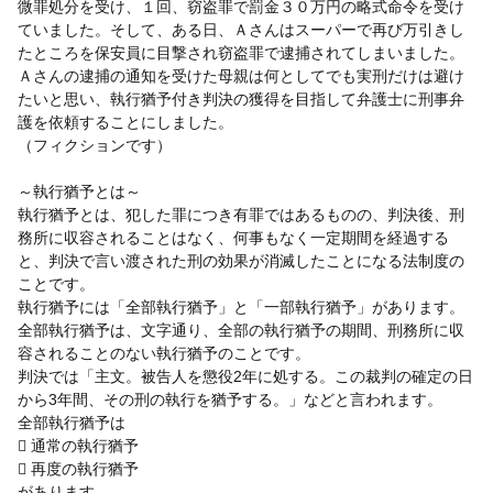
微罪処分を受け、１回、窃盗罪で罰金３０万円の略式命令を受け
ていました。そして、ある日、Ａさんはスーパーで再び万引きし
たところを保安員に目撃され窃盗罪で逮捕されてしまいました。
Ａさんの逮捕の通知を受けた母親は何としてでも実刑だけは避け
たいと思い、執行猶予付き判決の獲得を目指して弁護士に刑事弁
護を依頼することにしました。
（フィクションです）
～執行猶予とは～
執行猶予とは、犯した罪につき有罪ではあるものの、判決後、刑
務所に収容されることはなく、何事もなく一定期間を経過する
と、判決で言い渡された刑の効果が消滅したことになる法制度の
ことです。
執行猶予には「全部執行猶予」と「一部執行猶予」があります。
全部執行猶予は、文字通り、全部の執行猶予の期間、刑務所に収
容されることのない執行猶予のことです。
判決では「主文。被告人を懲役2年に処する。この裁判の確定の日
から3年間、その刑の執行を猶予する。」などと言われます。
全部執行猶予は
 通常の執行猶予
 再度の執行猶予
があります。