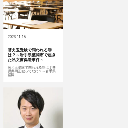
放火・失火
無免許運転
淫行・援助交際
危険ドラッグ
略取・誘拐・人身売買
横領 背任
犯罪収益移転防止法違反
公然わいせつ，わいせつ物頒布，淫
飲酒運転
行勧誘罪
2023.11.15
器物損壊
盗品売買・譲り受け等
ストーカー事件
替え玉受験で問われる罪
は？～岩手県盛岡市で起き
危険運転行為等
児童ポルノ・リベンジポルノ
た私文書偽造事件～
業務妨害
知財財産と刑事事件…動画の違法ダ
替え玉受験で問われる罪は？共
謀共同正犯ってなに？～岩手県
ウンロード・視聴、無断転載等
盛岡……
自転車事故
公務執行妨害
ネット犯罪
銃刀法違反