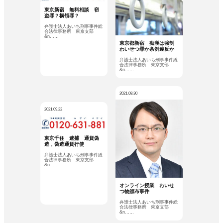
東京新宿 無料相談 窃
盗罪？横領罪？
弁護士法人あいち刑事事件総
合法律事務所 東京支部
&n……
東京都新宿 痴漢は強制
わいせつ罪か条例違反か
弁護士法人あいち刑事事件総
合法律事務所 東京支部
&n……
2021.08.30
2021.09.22
東京千住 逮捕 通貨偽
造，偽造通貨行使
弁護士法人あいち刑事事件総
合法律事務所 東京支部
&n……
オンライン授業 わいせ
つ物頒布事件
弁護士法人あいち刑事事件総
合法律事務所 東京支部
&n……