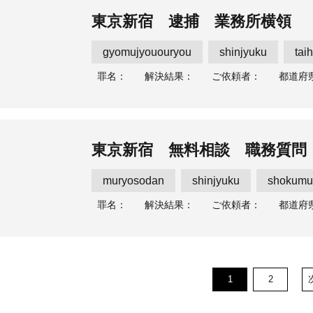
東京新宿 逮捕 業務所横領
gyomujyououryou
shinjyuku
tai
罪名：
解決結果：
ご依頼者：
都道府
東京新宿 無料相談 職務質問
muryosodan
shinjyuku
shokumu
罪名：
解決結果：
ご依頼者：
都道府
1
2