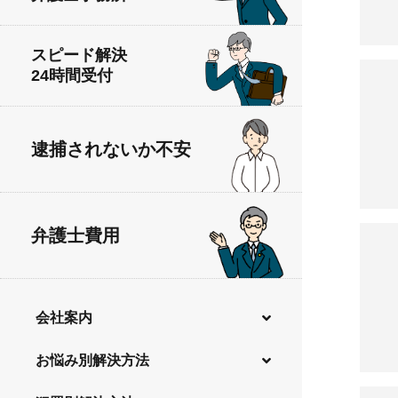
スピード解決
24時間受付
逮捕されないか不安
弁護士費用
会社案内
弁護士費用
お悩み別解決方法
無料法律相談
逮捕されないか不安