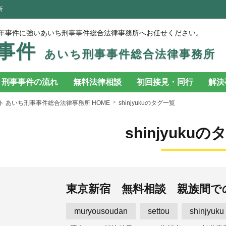
所
年事件に強いあいち刑事事件総合法律事務所へお任せください。
事件
あいち刑事事件総合法律事務所
刑事事件の流れ
無料法律相談
初回接見・同行
解決
 あいち刑事事件総合法律事務所 HOME
shinjyukuのタグ一覧
shinjyuku
東京新宿 無料相談 親族間で
muryousoudan
settou
shinjyuku