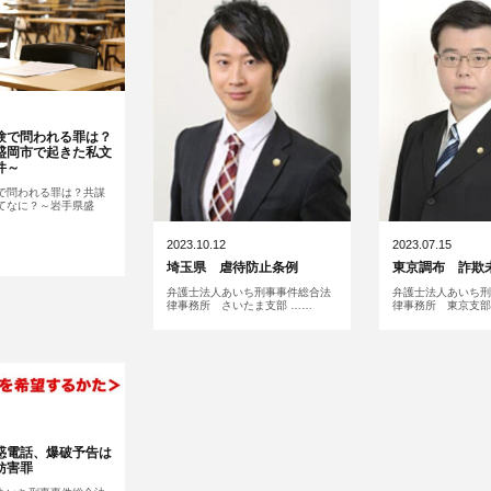
験で問われる罪は？
盛岡市で起きた私文
件～
で問われる罪は？共謀
てなに？～岩手県盛
2023.10.12
2023.07.15
埼玉県 虐待防止条例
東京調布 詐欺
弁護士法人あいち刑事事件総合法
弁護士法人あいち刑
律事務所 さいたま支部 ……
律事務所 東京支部 
惑電話、爆破予告は
妨害罪