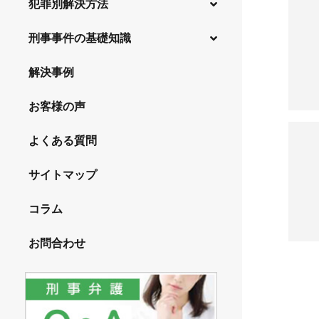
犯罪別解決方法
24時間スピード対応
釈放・保釈をしてほしい
刑事事件の基礎知識
事件別－暴力事件
強みと選ばれる理由
示談をしてほしい
初回接見・同行サービス
暴力事件 TOP
公務員の逮捕・刑事事件
事件別－性犯罪
解決事例
無実・無罪の証明をしたい
全国エリア事務所案内
暴行・傷害罪
国選と私選弁護士の違い
前科を避けたい
性犯罪 TOP
事件別－財産犯
お客様の声
殺人罪
交通事故・交通違反と刑事事件
不起訴にしたい
痴漢
財産犯 TOP
事件別－薬物事件
過失致死傷・過失傷害
よくある質問
少年事件の処分と弁護士の役割
事件を秘密にしたい
盗撮、のぞき行為
窃盗罪
脅迫・強要罪
逮捕には３種類ある
薬物事件 TOP
事件別－交通違反・交通事故
不同意わいせつ、監護者わいせつ
執行猶予にしてほしい
サイトマップ
強盗罪
逮捕・監禁罪
覚せい剤
被害者対応
不同意性交等、監護者性交等
自首したい・自首に同行してほしい
交通違反・交通事故 TOP
その他
恐喝罪
コラム
略取・誘拐罪・人身売買
大麻
弁護士に依頼する流れ
淫行・援助交際
被害届・告訴・告発の不安や悩み
人身事故・死亡事故
横領・背任罪
その他 TOP
器物損壊罪
麻薬・向精神薬使用
司法取引で不起訴になるの？
お問合わせ
公然わいせつ罪
ひき逃げ・当て逃げ
盗品売買・譲り受け等
ネット犯罪
業務妨害罪
危険・脱法ドラッグ
刑事事件の流れ
児童ポルノ・リベンジポルノ
無免許運転
詐欺罪
著作権侵害などの知的財産関係法令違反
公務執行妨害罪
外国人事件の手続きと特色
飲酒運転
放火罪・失火罪
在留資格と逮捕・刑事事件