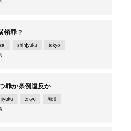
県：
横領罪？
zai
shinjyuku
tokyo
県：
つ罪か条例違反か
njyuku
tokyo
痴漢
県：