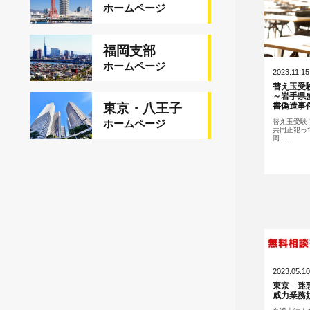
ホームページ
福岡支部
ホームページ
2023.11.15
替え玉受
～岩手県
書偽造事
東京・八王子
替え玉受験
ホームページ
共同正犯っ
岡……
2023.05.10
東京 迷
威力業務