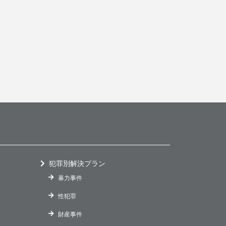
犯罪別解決プラン
暴力事件
性犯罪
財産事件