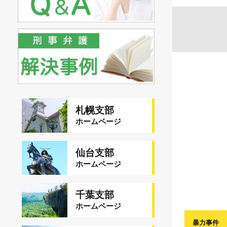
危険運転致死傷
犯罪収益移転防止法違反
刑事裁判の概要・手続
自転車事故
ストーカー規制法違反
裁判員裁判とは？
銃刀法違反
略式裁判手続
風営法違反
取り調べの注意点
児童虐待・保護責任者遺棄
控訴・上告とは
文書偽造・偽造文書行使罪
前科と国家資格
札幌支部
不正競争防止法違反
ホームページ
刑事事件と民事事件の違い
住居侵入等事件
少年事件の手続や流れ・特色
名誉毀損罪・侮辱罪
仙台支部
法人と刑事事件
ホームページ
千葉支部
ホームページ
暴力事件