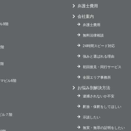
弁護士費用
会社案内
ビル9階
弁護士費用
無料法律相談
24時間スピード対応
2階
強みと選ばれる理由
８階
初回接見・同行サービス
全国エリア事務所
ヤマビル6階
お悩み別解決方法
逮捕されないか不安
釈放・保釈をしてほしい
館ビル７階
示談したい
無実・無罪の証明をしたい