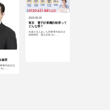
2023.05.20
東京 電子計算機詐欺罪って
どんな罪？
弁護士法人あいち刑事事件総合法
律事務所 東京支部 &n……
未遂罪
事事件総合法
&n……