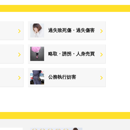
過失致死傷・過失傷害
略取・誘拐・人身売買
公務執行妨害