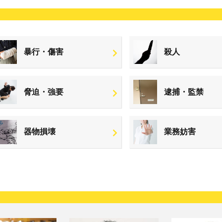
暴行・傷害
殺人
脅迫・強要
逮捕・監禁
器物損壊
業務妨害