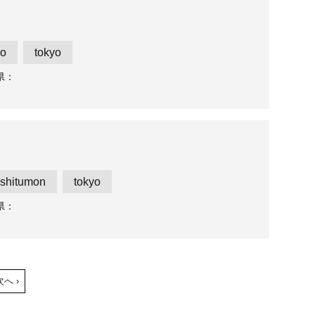
ho
tokyo
県：
shitumon
tokyo
県：
次へ ›