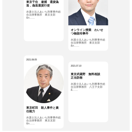
東京千住 逮捕 通貨偽
造，偽造通貨行使
弁護士法人あいち刑事事件総
合法律事務所 東京支部
&n……
オンライン授業 わいせ
つ物頒布事件
弁護士法人あいち刑事事件総
合法律事務所 東京支部
&n……
2021.08.05
2021.07.10
東京武蔵野 無料相談
正当防衛
弁護士法人あいち刑事事件総
合法律事務所 八王子支部
&……
東京町田 殺人事件と責
任能力
弁護士法人あいち刑事事件総
合法律事務所 東京支部
&n……