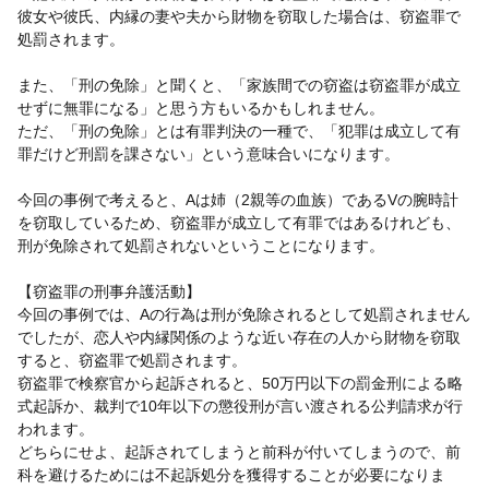
彼女や彼氏、内縁の妻や夫から財物を窃取した場合は、窃盗罪で
処罰されます。
また、「刑の免除」と聞くと、「家族間での窃盗は窃盗罪が成立
せずに無罪になる」と思う方もいるかもしれません。
ただ、「刑の免除」とは有罪判決の一種で、「犯罪は成立して有
罪だけど刑罰を課さない」という意味合いになります。
今回の事例で考えると、Aは姉（2親等の血族）であるVの腕時計
を窃取しているため、窃盗罪が成立して有罪ではあるけれども、
刑が免除されて処罰されないということになります。
【窃盗罪の刑事弁護活動】
今回の事例では、Aの行為は刑が免除されるとして処罰されません
でしたが、恋人や内縁関係のような近い存在の人から財物を窃取
すると、窃盗罪で処罰されます。
窃盗罪で検察官から起訴されると、50万円以下の罰金刑による略
式起訴か、裁判で10年以下の懲役刑が言い渡される公判請求が行
われます。
どちらにせよ、起訴されてしまうと前科が付いてしまうので、前
科を避けるためには不起訴処分を獲得することが必要になりま