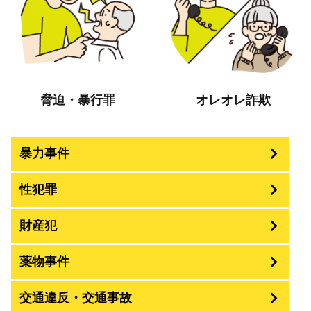
脅迫・暴行罪
オレオレ詐欺
暴力事件
性犯罪
暴行・傷害
財産犯
痴漢
殺人
薬物事件
窃盗
盗撮・のぞき
交通違反・交通事故
覚せい剤
過失致死傷・過失傷害