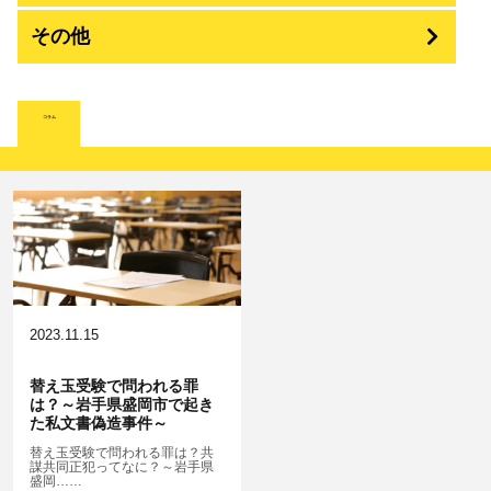
強盗
その他
人身事故・死亡事故
強制わいせつ、準強制わいせつ
大麻取締法違反
脅迫・強要
詐欺
著作権法違反
コラム
ひき逃げ・当て逃げ
強姦・準強姦
麻薬及び向精神薬
逮捕・監禁
恐喝
放火・失火
無免許運転
淫行・援助交際
危険ドラッグ
略取・誘拐・人身売買
横領 背任
犯罪収益移転防止法違反
公然わいせつ，わいせつ物頒布，淫
飲酒運転
行勧誘罪
2023.11.15
器物損壊
盗品売買・譲り受け等
ストーカー事件
替え玉受験で問われる罪
は？～岩手県盛岡市で起き
危険運転行為等
児童ポルノ・リベンジポルノ
た私文書偽造事件～
業務妨害
知財財産と刑事事件…動画の違法ダ
替え玉受験で問われる罪は？共
謀共同正犯ってなに？～岩手県
ウンロード・視聴、無断転載等
盛岡……