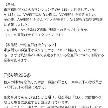
【事例】
東京都新宿区にあるマンションで姉V（28）と同居している
A（24）は、Vが自宅にいない間に、Vの腕時計を盗みました。
その後、Aが腕時計を盗んだことが発覚し、Vは警視庁新宿警察署
に通報しました。
この場合、Aの行為は窃盗罪で処罰されるのでしょうか。
（※この事例は全てフィクションです）
【家族間での窃盗罪は成立する？】
家族間での窃盗罪が成立するのかについて解説していくために
も、まずは刑法第235条で規定されている窃盗罪について確認する
必要があります。
刑法第235条
他人の財物を窃取した者は、窃盗の罪とし、10年以下の懲役又は
50万円以下の罰金に処する。
条文を見てもらえれば分かる通り、窃盗罪は「他人」の財物を窃
取した場合に成立すると規定されています。
ということは、他人ではない家族の財物を窃取した場合は、窃盗