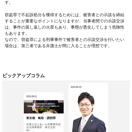
す。
窃盗罪で不起訴処分を獲得するためには、被害者との示談を締結
することが重要なポイントになりますが、当事者間での示談交渉
は、事件の蒸し返しの火星もあり、事態が悪化してしまう危険性
もあります。
なので、窃盗罪による刑事事件で被害者との示談交渉を行いたい
場合は、第三者である弁護士が間に入ることが理想です。
ピックアップコラム
2023.06.15
2023.09.01
東京都 略取・誘拐罪
弁護士法人あいち刑事事件総
合法律事務所 東京支部
&n……