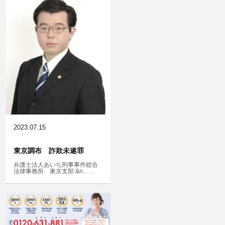
不正競争防止法
住居侵入等
名誉棄損・侮辱
2023.07.15
東京調布 詐欺未遂罪
弁護士法人あいち刑事事件総合
法律事務所 東京支部 &n……