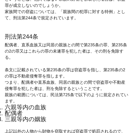
罪が成立しないのでしょうか。
家族間での窃盗については、「親族間の犯罪に対する特例」とし
て、刑法第244条で規定されています。
刑法第244条
配偶者、直系血族又は同居の親族との間で第235条の罪、第235条
の2の罪又はこれらの罪の未遂罪を犯した者は、その刑を免除す
る。
条文に記載されている第235条の罪は窃盗罪を指し、第235条の2
の罪は不動産侵奪罪を指します。
つまり、配偶者や直系血族、同居の親族との間で窃盗罪や不動産
侵奪罪を犯した者は、刑を免除するということです。
親族の範囲については、民法第725条で以下のように規定されてい
ます。
六親等内の血族
配偶者
三親等内の姻族
上記以外の人物から財物を窃取すれば窃盗罪で処罰されるので、