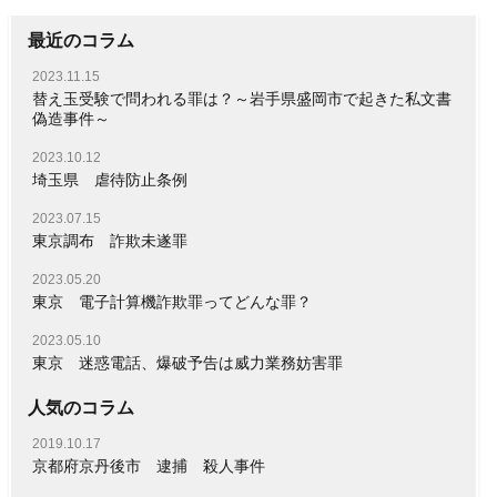
最近のコラム
2023.11.15
替え玉受験で問われる罪は？～岩手県盛岡市で起きた私文書
偽造事件～
2023.10.12
埼玉県 虐待防止条例
2023.07.15
東京調布 詐欺未遂罪
2023.05.20
東京 電子計算機詐欺罪ってどんな罪？
2023.05.10
東京 迷惑電話、爆破予告は威力業務妨害罪
人気のコラム
2019.10.17
京都府京丹後市 逮捕 殺人事件