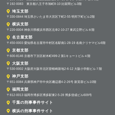
〒192-0083 東京都八王子市旭町8-10 比留間ビル3階
埼玉支部
〒330-0844 埼玉県さいたま市大宮区下町2-55 明邦下町ビル2階
横浜支部
〒220-0004 神奈川県横浜市西区北幸2-10-27 東武立野ビル８階
名古屋支部
〒450-0003 愛知県名古屋市中村区名駅南1-28-19 名南クリヤマビル6階
京都支部
〒600-8146 京都市下京区材木町499-2 第1キョートビル４階
大阪支部
〒530-0002 大阪府大阪市北区曽根崎新地2-6-12 大阪小学館ビル７階
神戸支部
〒651-0084 兵庫県神戸市中央区磯辺通4-2-26号 新芙蓉ビル10階
福岡支部
〒812-0013 福岡市博多区博多駅東2-5-28 博多偕成ビル609号
千葉の刑事事件サイト
横浜の刑事事件サイト