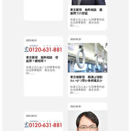
東京新宿 無料相談 親
族間での窃盗
弁護士法人あいち刑事事件総
合法律事務所 東京支部
&n……
2023.04.15
2023.06.01
東京新宿 無料相談 窃
盗罪？横領罪？
弁護士法人あいち刑事事件総
合法律事務所 東京支部
&n……
東京都新宿 痴漢は強制
わいせつ罪か条例違反か
弁護士法人あいち刑事事件総
合法律事務所 東京支部
&n……
2021.08.30
2021.09.22