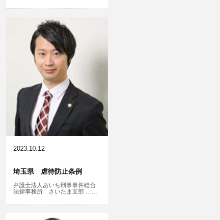
自転車事故
公務執行妨害
ネット犯罪
銃刀法違反
風営法・風適法違反
児童虐待・保護責任者遺棄
2023.10.12
埼玉県 虐待防止条例
弁護士法人あいち刑事事件総合
文書偽造・偽造文書行使
法律事務所 さいたま支部 ……