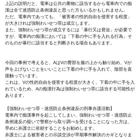
上記の説明だと、電車は公共の乗物に該当するから電車内での痴
漢は全て迷惑防止条例違反と思った方もいるかもしれません。
ただ、電車内であっても、「被害者の性的自由を侵害する程度」
が大きければ強制わいせつ罪は成立します。
また、強制わいせつ罪が成立するには「暴行又は脅迫」が必要で
すが、電車内の痴漢においては「下着の中に手を入れる行為」そ
のものが暴行に該当すると判断される場合もあります。
今回の事例で考えると、AはVの臀部を服の上から触り始め、Vが
声を上げないことをいいことに下着の中に手を入れて、陰部を直
接触っています。
これは、Vの性的自由を侵害する程度が大きく、下着の中に手を入
れているため、Aの痴漢行為は強制わいせつ罪に該当する可能性が
あります。
【強制わいせつ罪・迷惑防止条例違反の刑事弁護活動】
電車内で痴漢事件を起こしてしまい、強制わいせつ罪・迷惑防止
条例違反の疑いで警察から取り調べを受けることになった方は、
早めに弁護士に依頼することをお勧めします。
弁護士による被害者との示談交渉が早期事件解決のカギとなりま