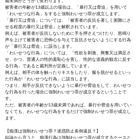
歳未満かどうかで変わります。
被害者の年齢が13歳以上の場合は、「暴行又は脅迫」を用いて
「わいせつな行為」をすると強制わいせつ罪が成立します。
「暴行又は脅迫」については、「被害者の反抗を著しく困難にさ
せる程度の暴行又は脅迫」と解釈されています。
例えば、被害者が反抗しないために手を押さえつけたり、怒鳴り
声を上げて被害者に恐怖心を与えて反抗させないようにする行為
が「暴行又は脅迫」に該当します。
「わいせつな行為」については、「性欲を刺激、興奮又は満足さ
せ、かつ、普通人の性的羞恥心を害し、性的な道義的観念に反す
る行為」であると裁判所が定義しています。
例えば、相手の体を触ったりキスをしたり、服を脱がせるといっ
た行為が「わいせつな行為」に該当します。
つまり、相手が反抗できないように暴行や脅迫をして、わいせつ
な行為を行った場合に強制わいせつ罪が成立するということで
す。
ただ、被害者の年齢が13歳未満であれば、暴行や脅迫を用いてい
なくても、わいせつな行為をするだけで強制わいせつ罪が成立し
ます。
【痴漢は強制わいせつ罪？迷惑防止条例違反？】
結論から言うと、痴漢行為は強制わいせつ罪が成立するケースと