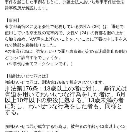
事件を起こした事例をもとに、弁護士法人あいち刑事事件総合法
律事務所が解説します。
【事例】
東京都新宿区にある会社で勤務している男性A（36）は、通勤で
使用している京王線の電車内で、女性V（24）の臀部を服の上か
ら触り始め、Vが声を上げないことをいいことに下着の中に手を入
れて陰部を直接触りました。
Aの痴漢行為は、強制わいせつ罪と東京都が定める迷惑防止条例の
どちらに該当するでしょうか。
（※事例は全てフィクションです。）
【強制わいせつ罪とは】
強制わいせつ罪は、刑法第176条で規定されています。
刑法第176条：13歳以上の者に対し、暴行又は
脅迫を用いてわいせつな行為をした者は、6月
以上10年以下の懲役に処する。13歳未満の者
に対し、わいせつな行為をした者も、同様と
する。
強制わいせつ罪が成立する行為は、被害者の年齢が13歳以上か13