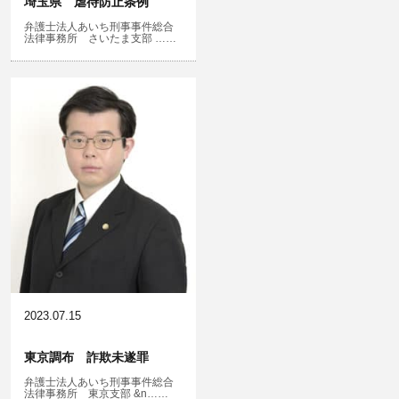
埼玉県 虐待防止条例
弁護士法人あいち刑事事件総合
文書偽造・偽造文書行使
法律事務所 さいたま支部 ……
不正競争防止法
住居侵入等
名誉棄損・侮辱
2023.07.15
東京調布 詐欺未遂罪
弁護士法人あいち刑事事件総合
法律事務所 東京支部 &n……