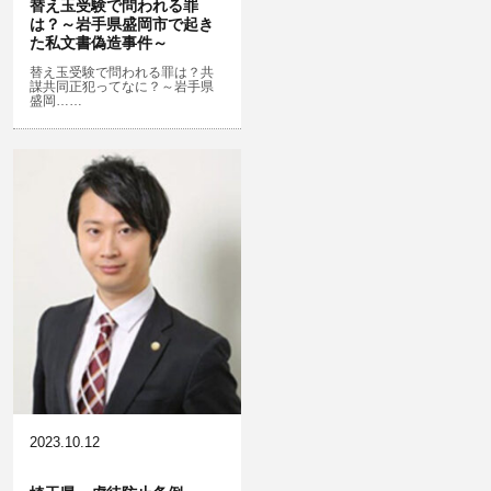
替え玉受験で問われる罪
は？～岩手県盛岡市で起き
危険運転行為等
児童ポルノ・リベンジポルノ
た私文書偽造事件～
業務妨害
知財財産と刑事事件…動画の違法ダ
替え玉受験で問われる罪は？共
謀共同正犯ってなに？～岩手県
ウンロード・視聴、無断転載等
盛岡……
自転車事故
公務執行妨害
ネット犯罪
銃刀法違反
風営法・風適法違反
児童虐待・保護責任者遺棄
2023.10.12