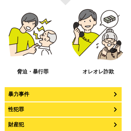
脅迫・暴行罪
オレオレ詐欺
暴力事件
性犯罪
暴行・傷害
財産犯
痴漢