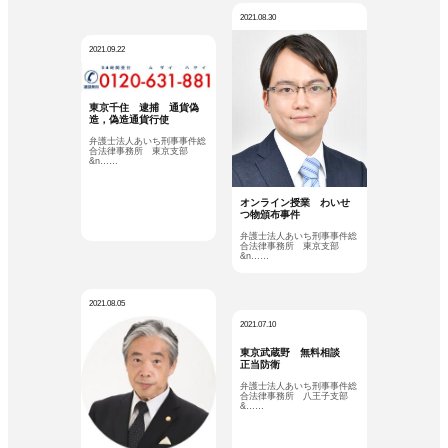
2021.08.30
2021.09.22
東京千住 逮捕 通貨偽
造，偽造通貨行使
弁護士法人あいち刑事事件総
合法律事務所 東京支部
&n……
オンライン授業 わいせ
つ物頒布事件
弁護士法人あいち刑事事件総
合法律事務所 東京支部
&n……
2021.08.05
2021.07.10
東京武蔵野 無料相談
正当防衛
弁護士法人あいち刑事事件総
合法律事務所 八王子支部
&……