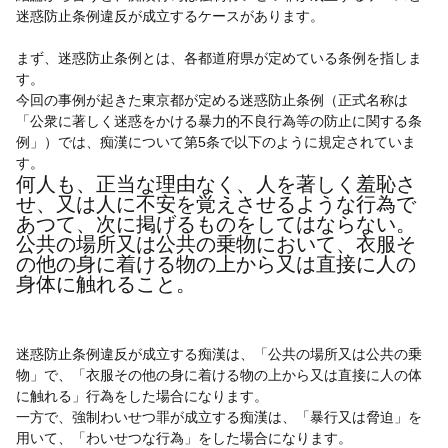
迷惑防止条例違反が成立するケースがあります。
まず、迷惑防止条例とは、各都道府県が定めている条例を指しま
す。
今回の事例が起きた東京都が定める迷惑防止条例（正式名称は
「公衆に著しく迷惑をかける暴力的不良行為等の防止に関する条
例」）では、痴漢について第5条で以下のように規定されていま
す。
何人も、正当な理由なく、人を著しく羞恥さ
せ、又は人に不安を覚えさせるような行為で
あつて、次に掲げるものをしてはならない。
公共の場所又は公共の乗物において、衣服そ
の他の身に着ける物の上から又は直接に人の
身体に触れること。
迷惑防止条例違反が成立する痴漢は、「公共の場所又は公共の乗
物」で、「衣服その他の身に着ける物の上から又は直接に人の体
に触れる」行為をした場合になります。
一方で、強制わいせつ罪が成立する痴漢は、「暴行又は脅迫」を
用いて、「わいせつな行為」をした場合になります。