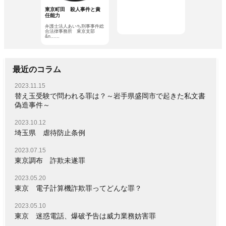
東京町田 殺人事件と責
任能力
弁護士法人あいち刑事事件総
合法律事務所 東京支部
&n……
最近のコラム
2023.11.15
替え玉受験で問われる罪は？～岩手県盛岡市で起きた私文書
偽造事件～
2023.10.12
埼玉県 虐待防止条例
2023.07.15
東京調布 詐欺未遂罪
2023.05.20
東京 電子計算機詐欺罪ってどんな罪？
2023.05.10
東京 迷惑電話、爆破予告は威力業務妨害罪