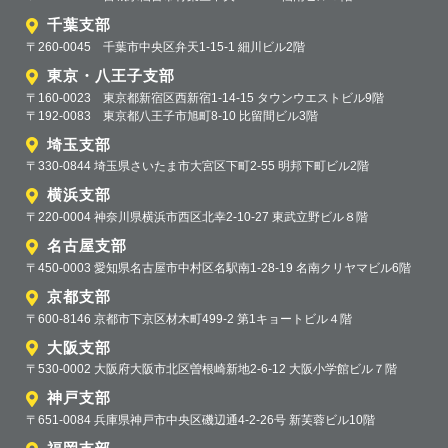
千葉支部
〒260-0045 千葉市中央区弁天1-15-1 細川ビル2階
東京・八王子支部
〒160-0023 東京都新宿区西新宿1-14-15 タウンウエストビル9階
〒192-0083 東京都八王子市旭町8-10 比留間ビル3階
埼玉支部
〒330-0844 埼玉県さいたま市大宮区下町2-55 明邦下町ビル2階
横浜支部
〒220-0004 神奈川県横浜市西区北幸2-10-27 東武立野ビル８階
名古屋支部
〒450-0003 愛知県名古屋市中村区名駅南1-28-19 名南クリヤマビル6階
京都支部
〒600-8146 京都市下京区材木町499-2 第1キョートビル４階
大阪支部
〒530-0002 大阪府大阪市北区曽根崎新地2-6-12 大阪小学館ビル７階
神戸支部
〒651-0084 兵庫県神戸市中央区磯辺通4-2-26号 新芙蓉ビル10階