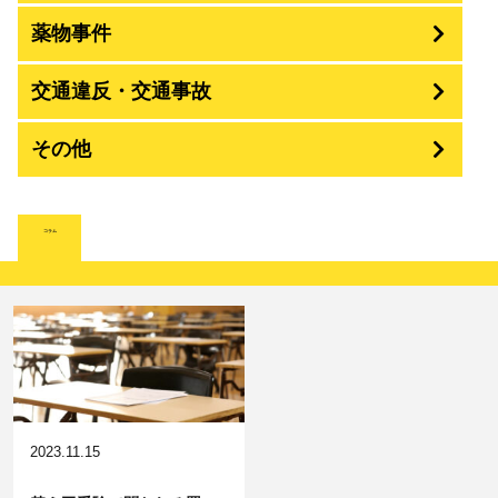
殺人
薬物事件
窃盗
盗撮・のぞき
交通違反・交通事故
覚せい剤
過失致死傷・過失傷害
強盗
その他
人身事故・死亡事故
強制わいせつ、準強制わいせつ
大麻取締法違反
脅迫・強要
詐欺
著作権法違反
コラム
ひき逃げ・当て逃げ
強姦・準強姦
麻薬及び向精神薬
逮捕・監禁
恐喝
放火・失火
無免許運転
淫行・援助交際
危険ドラッグ
略取・誘拐・人身売買
横領 背任
犯罪収益移転防止法違反
公然わいせつ，わいせつ物頒布，淫
飲酒運転
行勧誘罪
2023.11.15
器物損壊
盗品売買・譲り受け等
ストーカー事件