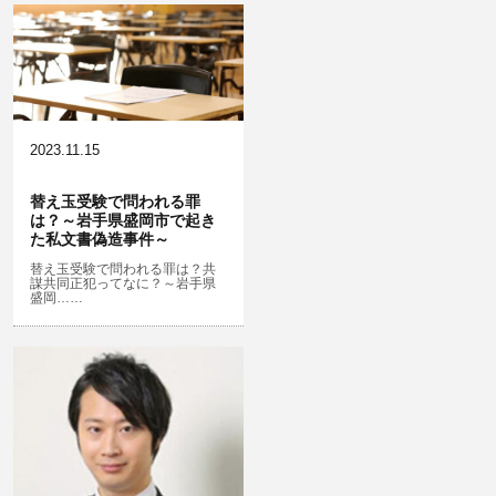
恐喝
放火・失火
無免許運転
淫行・援助交際
危険ドラッグ
略取・誘拐・人身売買
横領 背任
犯罪収益移転防止法違反
公然わいせつ，わいせつ物頒布，淫
飲酒運転
行勧誘罪
2023.11.15
器物損壊
盗品売買・譲り受け等
ストーカー事件
替え玉受験で問われる罪
は？～岩手県盛岡市で起き
危険運転行為等
児童ポルノ・リベンジポルノ
た私文書偽造事件～
業務妨害
知財財産と刑事事件…動画の違法ダ
替え玉受験で問われる罪は？共
謀共同正犯ってなに？～岩手県
ウンロード・視聴、無断転載等
盛岡……
自転車事故
公務執行妨害
ネット犯罪
銃刀法違反