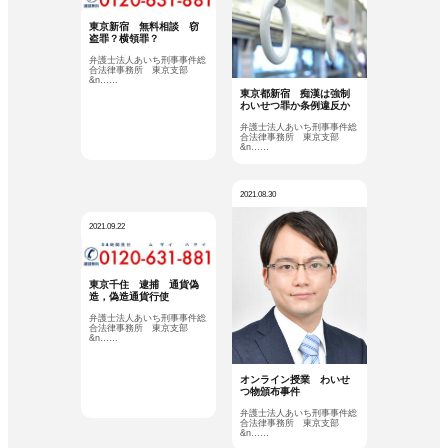
東京新宿 無料相談 窃
盗罪？横領罪？
弁護士法人あいち刑事事件総
合法律事務所 東京支部
&n……
東京都新宿 痴漢は強制
わいせつ罪か条例違反か
弁護士法人あいち刑事事件総
合法律事務所 東京支部
&n……
2021.08.30
2021.09.22
東京千住 逮捕 通貨偽
造，偽造通貨行使
弁護士法人あいち刑事事件総
合法律事務所 東京支部
&n……
オンライン授業 わいせ
つ物頒布事件
弁護士法人あいち刑事事件総
合法律事務所 東京支部
&n……