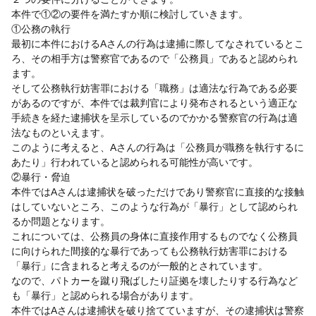
本件で①②の要件を満たすか順に検討していきます。
①公務の執行
最初に本件におけるAさんの行為は逮捕に際してなされているとこ
ろ、その相手方は警察官であるので「公務員」であると認められ
ます。
そして公務執行妨害罪における「職務」は適法な行為である必要
があるのですが、本件では裁判官により発布されるという適正な
手続きを経た逮捕状を呈示しているのでかかる警察官の行為は適
法なものといえます。
このように考えると、Aさんの行為は「公務員が職務を執行するに
あたり」行われていると認められる可能性が高いです。
②暴行・脅迫
本件ではAさんは逮捕状を破っただけであり警察官に直接的な接触
はしていないところ、このような行為が「暴行」として認められ
るか問題となります。
これについては、公務員の身体に直接作用するものでなく公務員
に向けられた間接的な暴行であっても公務執行妨害罪における
「暴行」に含まれると考えるのが一般的とされています。
なので、パトカーを蹴り飛ばしたり証拠を壊したりする行為など
も「暴行」と認められる場合があります。
本件ではAさんは逮捕状を破り捨てていますが、その逮捕状は警察