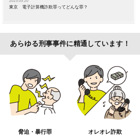
2023.05.20
東京 電子計算機詐欺罪ってどんな罪？
あらゆる刑事事件に精通しています！
脅迫・暴行罪
オレオレ詐欺