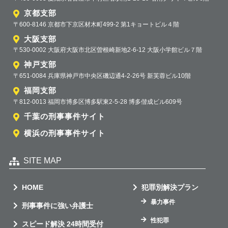
京都支部
〒600-8146 京都市下京区材木町499-2 第1キョートビル４階
大阪支部
〒530-0002 大阪府大阪市北区曽根崎新地2-6-12 大阪小学館ビル７階
神戸支部
〒651-0084 兵庫県神戸市中央区磯辺通4-2-26号 新芙蓉ビル10階
福岡支部
〒812-0013 福岡市博多区博多駅東2-5-28 博多偕成ビル609号
千葉の刑事事件サイト
横浜の刑事事件サイト
SITE MAP
HOME
犯罪別解決プラン
暴力事件
刑事事件に強い弁護士
性犯罪
スピード解決 24時間受付