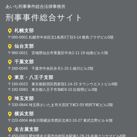
あいち刑事事件総合法律事務所
刑事事件総合サイト
札幌支部
〒060-0001 札幌市中央区北1条西3丁目3-14 敷島プラザビル5階
仙台支部
〒980-0021 宮城県仙台市青葉区中央2-11-19 仙南ビル５階
千葉支部
〒260-0045 千葉市中央区弁天1-15-1 細川ビル2階
東京・八王子支部
〒160-0023 東京都新宿区西新宿1-14-15 タウンウエストビル9階
〒192-0083 東京都八王子市旭町8-10 比留間ビル3階
埼玉支部
〒330-0844 埼玉県さいたま市大宮区下町2-55 明邦下町ビル2階
横浜支部
〒220-0004 神奈川県横浜市西区北幸2-10-27 東武立野ビル８階
名古屋支部
〒450-0003 愛知県名古屋市中村区名駅南1-28-19 名南クリヤマビル6階