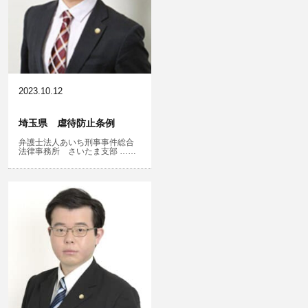
風営法・風適法違反
児童虐待・保護責任者遺棄
2023.10.12
埼玉県 虐待防止条例
弁護士法人あいち刑事事件総合
文書偽造・偽造文書行使
法律事務所 さいたま支部 ……
不正競争防止法
住居侵入等