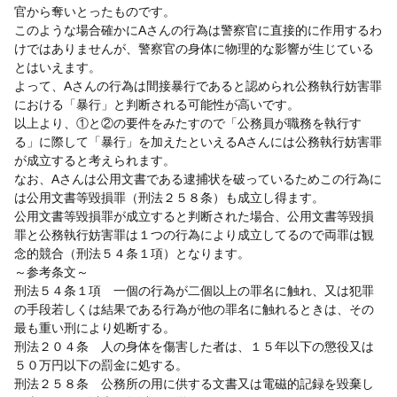
官から奪いとったものです。
このような場合確かにAさんの行為は警察官に直接的に作用するわ
けではありませんが、警察官の身体に物理的な影響が生じている
とはいえます。
よって、Aさんの行為は間接暴行であると認められ公務執行妨害罪
における「暴行」と判断される可能性が高いです。
以上より、①と②の要件をみたすので「公務員が職務を執行す
る」に際して「暴行」を加えたといえるAさんには公務執行妨害罪
が成立すると考えられます。
なお、Aさんは公用文書である逮捕状を破っているためこの行為に
は公用文書等毀損罪（刑法２５８条）も成立し得ます。
公用文書等毀損罪が成立すると判断された場合、公用文書等毀損
罪と公務執行妨害罪は１つの行為により成立してるので両罪は観
念的競合（刑法５４条１項）となります。
～参考条文～
刑法５４条１項 一個の行為が二個以上の罪名に触れ、又は犯罪
の手段若しくは結果である行為が他の罪名に触れるときは、その
最も重い刑により処断する。
刑法２０４条 人の身体を傷害した者は、１５年以下の懲役又は
５０万円以下の罰金に処する。
刑法２５８条 公務所の用に供する文書又は電磁的記録を毀棄し