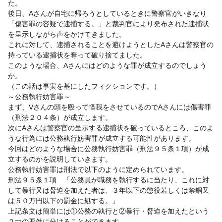
た。
後日、Aさんが自宅に帰ろうとしているときに警察官がいきなり
「傷害罪の容疑で逮捕する。」と裁判官により発布された逮捕状
を呈示しながら声をかけてきました。
これに対して、逮捕されることを避けようとしたAさんは警察官の
持っている逮捕状を奪って破り捨てました。
このような場合、Aさんにはどのような罪が成立するのでしょう
か。
（この話は事実を基にしたフィクションです。）
～公務執行妨害罪～
まず、Vさんの頭を殴って怪我をさせているのでAさんには傷害罪
（刑法２０４条）が成立します。
次にAさんは警察官の呈示する逮捕状を破っているところ、このよ
うな行為には公務執行妨害罪が成立する可能性があります。
今回はどのような場合に公務執行妨害罪（刑法９５条１項）が成
立するのかを説明していきます。
公務執行妨害罪は刑法で以下のように定められています。
刑法９５条１項 「公務員が職務を執行するに当たり、これに対
して暴行又は脅迫を加えた者は、３年以下の懲役若しくは禁錮又
は５０万円以下の罰金に処する。」
上記条文は簡単には①公務の執行と②暴行・脅迫を加えたという
２つの要件に分けることができます。