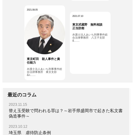
2021.08.05
2021.07.10
東京武蔵野 無料相談
正当防衛
弁護士法人あいち刑事事件総
合法律事務所 八王子支部
&……
東京町田 殺人事件と責
任能力
弁護士法人あいち刑事事件総
合法律事務所 東京支部
&n……
最近のコラム
2023.11.15
替え玉受験で問われる罪は？～岩手県盛岡市で起きた私文書
偽造事件～
2023.10.12
埼玉県 虐待防止条例