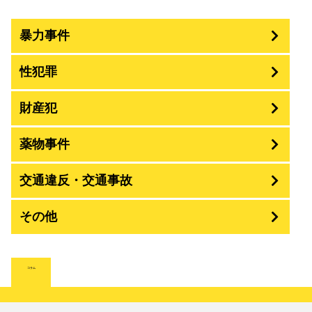
暴力事件
性犯罪
暴行・傷害
財産犯
痴漢
殺人
薬物事件
窃盗
盗撮・のぞき
交通違反・交通事故
覚せい剤
過失致死傷・過失傷害
強盗
その他
人身事故・死亡事故
強制わいせつ、準強制わいせつ
大麻取締法違反
脅迫・強要
詐欺
著作権法違反
コラム
ひき逃げ・当て逃げ
強姦・準強姦
麻薬及び向精神薬
逮捕・監禁