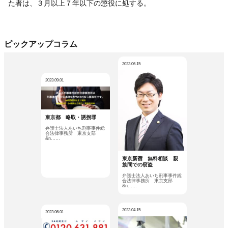
た者は、３月以上７年以下の懲役に処する。
ピックアップコラム
2023.06.15
2023.09.01
東京都 略取・誘拐罪
弁護士法人あいち刑事事件総
合法律事務所 東京支部
&n……
東京新宿 無料相談 親
族間での窃盗
弁護士法人あいち刑事事件総
合法律事務所 東京支部
&n……
2023.04.15
2023.06.01