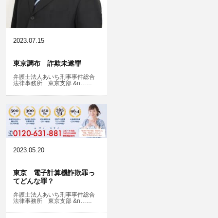
名誉棄損・侮辱
2023.07.15
東京調布 詐欺未遂罪
弁護士法人あいち刑事事件総合
法律事務所 東京支部 &n……
2023.05.20
東京 電子計算機詐欺罪っ
てどんな罪？
弁護士法人あいち刑事事件総合
法律事務所 東京支部 &n……