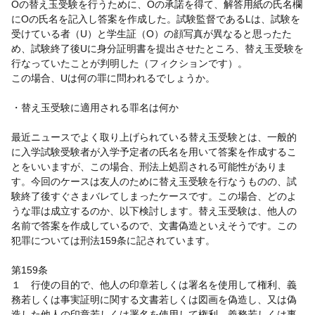
Oの替え玉受験を行うために、Oの承諾を得て、解答用紙の氏名欄
にOの氏名を記入し答案を作成した。試験監督であるLは、試験を
受けている者（U）と学生証（O）の顔写真が異なると思ったた
め、試験終了後Uに身分証明書を提出させたところ、替え玉受験を
行なっていたことが判明した（フィクションです）。
この場合、Uは何の罪に問われるでしょうか。
・替え玉受験に適用される罪名は何か
最近ニュースでよく取り上げられている替え玉受験とは、一般的
に入学試験受験者が入学予定者の氏名を用いて答案を作成するこ
とをいいますが、この場合、刑法上処罰される可能性がありま
す。今回のケースは友人のために替え玉受験を行なうものの、試
験終了後すぐさまバレてしまったケースです。この場合、どのよ
うな罪は成立するのか、以下検討します。替え玉受験は、他人の
名前で答案を作成しているので、文書偽造といえそうです。この
犯罪については刑法159条に記されています。
第159条
１ 行使の目的で、他人の印章若しくは署名を使用して権利、義
務若しくは事実証明に関する文書若しくは図画を偽造し、又は偽
造した他人の印章若しくは署名を使用して権利、義務若しくは事