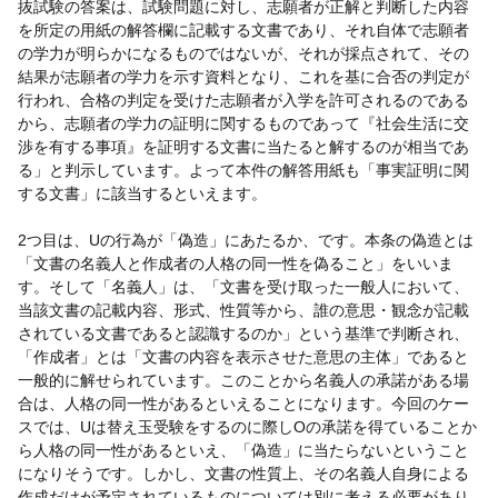
抜試験の答案は、試験問題に対し、志願者が正解と判断した内容
を所定の用紙の解答欄に記載する文書であり、それ自体で志願者
の学力が明らかになるものではないが、それが採点されて、その
結果が志願者の学力を示す資料となり、これを基に合否の判定が
行われ、合格の判定を受けた志願者が入学を許可されるのである
から、志願者の学力の証明に関するものであって『社会生活に交
渉を有する事項』を証明する文書に当たると解するのが相当であ
る」と判示しています。よって本件の解答用紙も「事実証明に関
する文書」に該当するといえます。
2つ目は、Uの行為が「偽造」にあたるか、です。本条の偽造とは
「文書の名義人と作成者の人格の同一性を偽ること」をいいま
す。そして「名義人」は、「文書を受け取った一般人において、
当該文書の記載内容、形式、性質等から、誰の意思・観念が記載
されている文書であると認識するのか」という基準で判断され、
「作成者」とは「文書の内容を表示させた意思の主体」であると
一般的に解せられています。このことから名義人の承諾がある場
合は、人格の同一性があるといえることになります。今回のケー
スでは、Uは替え玉受験をするのに際しOの承諾を得ていることか
ら人格の同一性があるといえ、「偽造」に当たらないということ
になりそうです。しかし、文書の性質上、その名義人自身による
作成だけが予定されているものについては別に考える必要があり