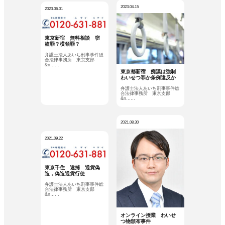
2023.04.15
2023.06.01
東京新宿 無料相談 窃
盗罪？横領罪？
弁護士法人あいち刑事事件総
合法律事務所 東京支部
&n……
東京都新宿 痴漢は強制
わいせつ罪か条例違反か
弁護士法人あいち刑事事件総
合法律事務所 東京支部
&n……
2021.08.30
2021.09.22
東京千住 逮捕 通貨偽
造，偽造通貨行使
弁護士法人あいち刑事事件総
合法律事務所 東京支部
&n……
オンライン授業 わいせ
つ物頒布事件