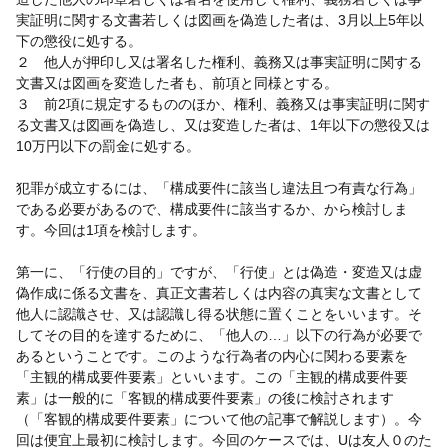
実証明に関する文書若しくは図画を偽造した者は、3月以上5年以
下の懲役に処する。
２ 他人が押印し又は署名した権利、義務又は事実証明に関する
文書又は図画を変造した者も、前項と同様とする。
３ 前2項に規定するもののほか、権利、義務又は事実証明に関す
る文書又は図画を偽造し、又は変造した者は、1年以下の懲役又は
10万円以下の罰金に処する。
犯罪が成立するには、「構成要件に該当し違法且つ有責な行為」
である必要があるので、構成要件に該当するか、から検討しま
す。今回は1項を検討します。
第一に、「行使の目的」ですが、「行使」とは偽造・変造又は虚
偽作成に係る文書を、真正文書若しくは内容の真実な文書として
他人に認識させ、又は認識し得る状態に置くことをいいます。そ
してその目的を達するために、「他人の…」以下の行為が必要で
あるということです。このような行為者の内心に関わる要素を
「主観的構成要件要素」といいます。この「主観的構成要件要
素」は一般的に「客観的構成要件要素」の後に検討されます
（「客観的構成要件要素」について他の記事で解説します）。今
回は便宜上最初に検討します。今回のケースでは、Uは友人０のた