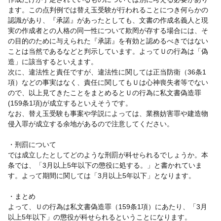
ます。この点判例では替え玉受験が行われることにつき何らかの
認識があり、『承諾』があったとしても、文書の作成名義人と現
実の作成者との人格の同一性について欺罔が存する場合には、そ
の目的のために与えられた『承諾』を有効と認めるべきではない
ことは当然であるなどと判示しています。よってＵの行為は「偽
造」に該当するといえます。
次に、違法性と責任ですが、違法性に関しては正当防衛（36条1
項）などの事実はなく、責任に関してもＵは心神喪失者等でない
ので、以上見てきたことをまとめるとＵの行為に私文書偽造罪
(159条1項)が成立するといえそうです。
なお、替え玉受験も事案や学説によっては、業務妨害罪や建造物
侵入罪が成立する余地があるので注意してください。
・刑罰について
では成立したとしてどのような刑罰が科せられるでしょうか。本
条では、「3月以上5年以下の懲役に処する。」と書かれていま
す。よって期間に関しては「3月以上5年以下」となります。
・まとめ
よって、Ｕの行為は私文書偽造罪（159条1項）にあたり、「3月
以上5年以下」の懲役が科せられるということになります。