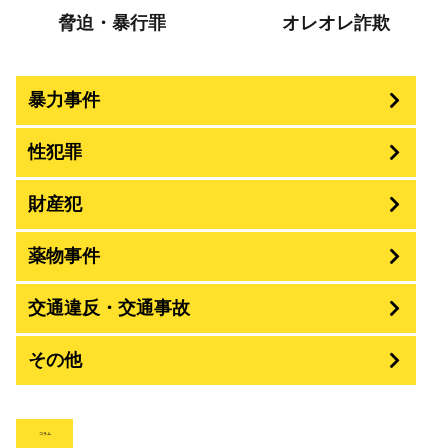
脅迫・暴行罪
オレオレ詐欺
暴力事件
性犯罪
暴行・傷害
財産犯
痴漢
殺人
薬物事件
窃盗
盗撮・のぞき
交通違反・交通事故
覚せい剤
過失致死傷・過失傷害
強盗
その他
人身事故・死亡事故
強制わいせつ、準強制わいせつ
大麻取締法違反
脅迫・強要
詐欺
著作権法違反
コラム