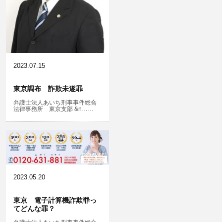
名誉棄損・侮辱
2023.07.15
東京調布 詐欺未遂罪
弁護士法人あいち刑事事件総合
法律事務所 東京支部 &n……
2023.05.20
東京 電子計算機詐欺罪っ
てどんな罪？