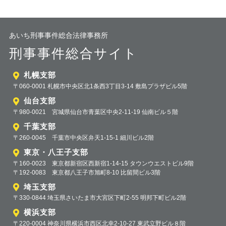
あいち刑事事件総合法律事務所
刑事事件総合サイト
札幌支部
〒060-0001 札幌市中央区北1条西3丁目3-14 敷島プラザビル5階
仙台支部
〒980-0021 宮城県仙台市青葉区中央2-11-19 仙南ビル５階
千葉支部
〒260-0045 千葉市中央区弁天1-15-1 細川ビル2階
東京・八王子支部
〒160-0023 東京都新宿区西新宿1-14-15 タウンウエストビル9階
〒192-0083 東京都八王子市旭町8-10 比留間ビル3階
埼玉支部
〒330-0844 埼玉県さいたま市大宮区下町2-55 明邦下町ビル2階
横浜支部
〒220-0004 神奈川県横浜市西区北幸2-10-27 東武立野ビル８階