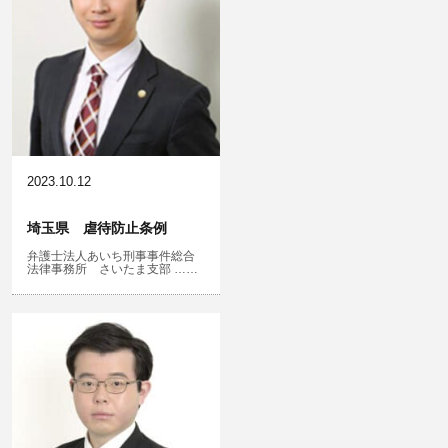
銃刀法違反
風営法・風適法違反
児童虐待・保護責任者遺棄
2023.10.12
埼玉県 虐待防止条例
弁護士法人あいち刑事事件総合
文書偽造・偽造文書行使
法律事務所 さいたま支部 ……
不正競争防止法
住居侵入等