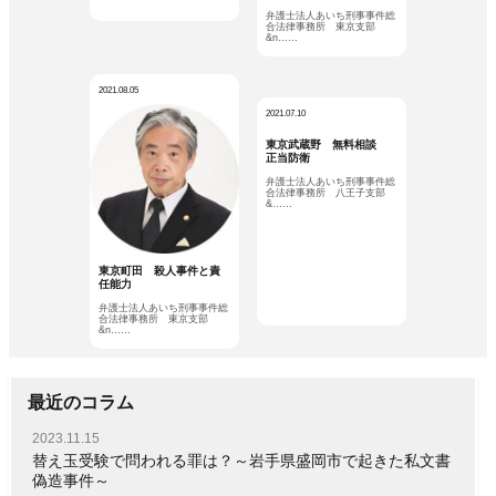
弁護士法人あいち刑事事件総
合法律事務所 東京支部
&n……
2021.08.05
2021.07.10
東京武蔵野 無料相談
正当防衛
弁護士法人あいち刑事事件総
合法律事務所 八王子支部
&……
東京町田 殺人事件と責
任能力
弁護士法人あいち刑事事件総
合法律事務所 東京支部
&n……
最近のコラム
2023.11.15
替え玉受験で問われる罪は？～岩手県盛岡市で起きた私文書
偽造事件～