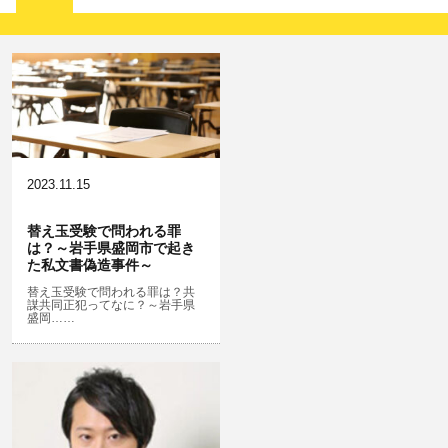
ひき逃げ・当て逃げ
強姦・準強姦
麻薬及び向精神薬
逮捕・監禁
恐喝
放火・失火
無免許運転
淫行・援助交際
危険ドラッグ
略取・誘拐・人身売買
横領 背任
犯罪収益移転防止法違反
公然わいせつ，わいせつ物頒布，淫
飲酒運転
行勧誘罪
2023.11.15
器物損壊
盗品売買・譲り受け等
ストーカー事件
替え玉受験で問われる罪
は？～岩手県盛岡市で起き
危険運転行為等
児童ポルノ・リベンジポルノ
た私文書偽造事件～
業務妨害
知財財産と刑事事件…動画の違法ダ
替え玉受験で問われる罪は？共
謀共同正犯ってなに？～岩手県
ウンロード・視聴、無断転載等
盛岡……
自転車事故
公務執行妨害
ネット犯罪