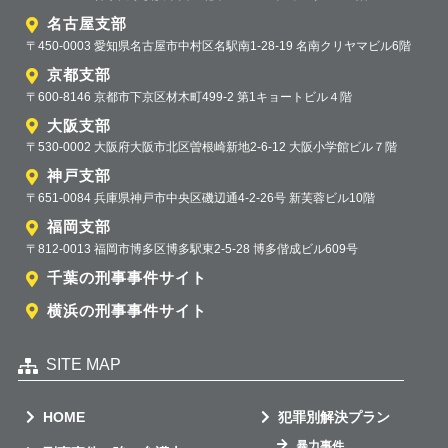
名古屋支部
〒450-0003 愛知県名古屋市中村区名駅南1-28-19 名南クリヤマビル6階
京都支部
〒600-8146 京都市下京区材木町499-2 第1キョートビル４階
大阪支部
〒530-0002 大阪府大阪市北区曽根崎新地2-6-12 大阪小学館ビル７階
神戸支部
〒651-0084 兵庫県神戸市中央区磯辺通4-2-26号 新芙蓉ビル10階
福岡支部
〒812-0013 福岡市博多区博多駅東2-5-28 博多偕成ビル609号
千葉の刑事事件サイト
横浜の刑事事件サイト
SITE MAP
HOME
犯罪別解決プラン
暴力事件