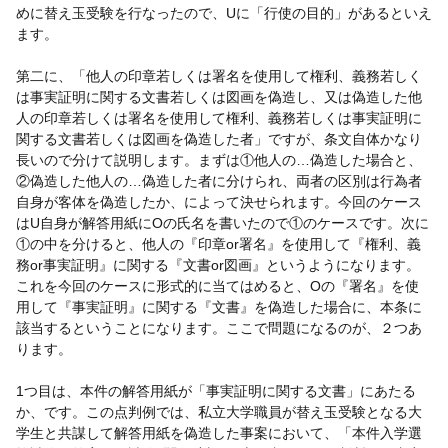
めに替え玉受験を行なったので、Uに「行使の目的」があるといえ
ます。
第二に、「他人の印章若しくは署名を使用して権利、義務若しく
は事実証明に関する文書若しくは図画を偽造し、又は偽造した他
人の印章若しくは署名を使用して権利、義務若しくは事実証明に
関する文書若しくは図画を偽造した者」ですが、条文自体かなり
長いので分けて説明します。まずは①他人の…偽造した場合と、
②偽造した他人の…偽造した者に分けられ、両者の区別は行為者
自身が客体を偽造したか、によって決せられます。今回のケース
はU自身が解答用紙にOの氏名を書いたので①のケースです。次に
①の中を分けると、他人の『印章or署名』を使用して『権利、義
務or事実証明』に関する『文書or図画』というようになります。
これを今回のケースに形式的に当てはめると、Oの『署名』を使
用して『事実証明』に関する『文書』を偽造した場合に、本条に
該当するということになります。ここで問題になるのが、２つあ
ります。
1つ目は、本件の解答用紙が「事実証明に関する文書」にあたる
か、です。この点判例では、私立大学職員が替え玉受験となる大
学生と共謀して解答用紙を偽造した事案において、「本件入学選