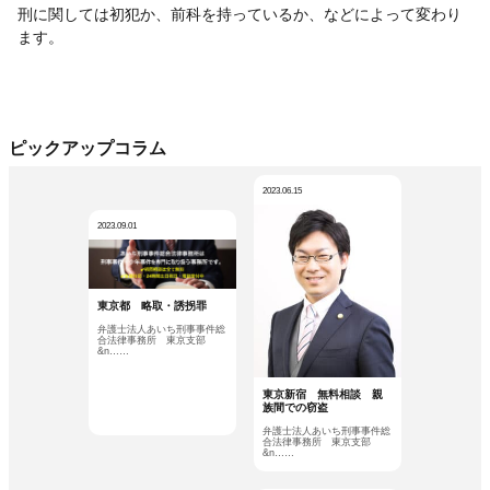
刑に関しては初犯か、前科を持っているか、などによって変わり
ます。
ピックアップコラム
2023.06.15
2023.09.01
東京都 略取・誘拐罪
弁護士法人あいち刑事事件総
合法律事務所 東京支部
&n……
東京新宿 無料相談 親
族間での窃盗
弁護士法人あいち刑事事件総
合法律事務所 東京支部
&n……