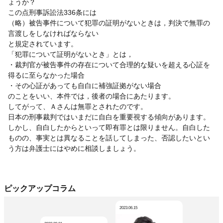
ょうか？
この点刑事訴訟法336条には
（略）被告事件について犯罪の証明がないときは，判決で無罪の
言渡しをしなければならない
と規定されています。
「犯罪について証明がないとき」とは，
・裁判官が被告事件の存在について合理的な疑いを超える心証を
得るに至らなかった場合
・その心証があっても自白に補強証拠がない場合
のことをいい、本件では，後者の場合にあたります。
してがって、Ａさんは無罪とされたのです。
日本の刑事裁判ではいまだに自白を重要視する傾向があります。
しかし、自白したからといって即有罪とは限りません。自白した
ものの、事実とは異なることを話してしまった、否認したいとい
う方は弁護士にはやめに相談しましょう。
ピックアップコラム
2023.06.15