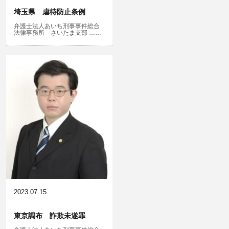
埼玉県 虐待防止条例
弁護士法人あいち刑事事件総合
文書偽造・偽造文書行使
法律事務所 さいたま支部 ……
不正競争防止法
住居侵入等
名誉棄損・侮辱
2023.07.15
東京調布 詐欺未遂罪