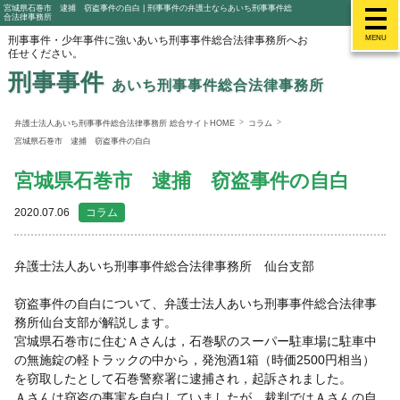
宮城県石巻市 逮捕 窃盗事件の自白 | 刑事事件の弁護士ならあいち刑事事件総
合法律事務所
刑事事件・少年事件に強いあいち刑事事件総合法律事務所へお
MENU
任せください。
刑事事件
あいち刑事事件総合法律事務所
弁護士法人あいち刑事事件総合法律事務所 総合サイトHOME
コラム
宮城県石巻市 逮捕 窃盗事件の自白
宮城県石巻市 逮捕 窃盗事件の自白
2020.07.06
コラム
弁護士法人あいち刑事事件総合法律事務所 仙台支部
窃盗事件の自白について、弁護士法人あいち刑事事件総合法律事
務所仙台支部が解説します。
宮城県石巻市に住むＡさんは，石巻駅のスーパー駐車場に駐車中
の無施錠の軽トラックの中から，発泡酒1箱（時価2500円相当）
を窃取したとして石巻警察署に逮捕され，起訴されました。
Ａさんは窃盗の事実を自白していましたが、裁判ではＡさんの自