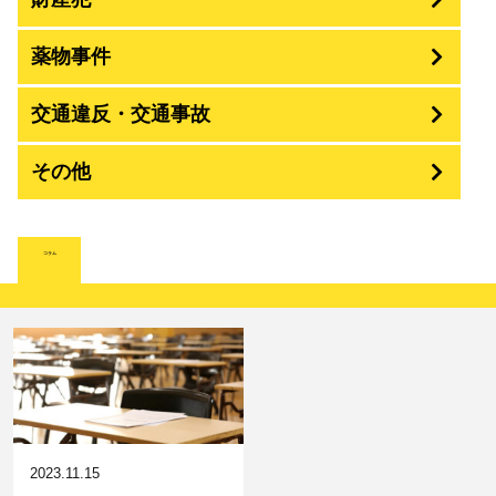
痴漢
殺人
薬物事件
窃盗
盗撮・のぞき
交通違反・交通事故
覚せい剤
過失致死傷・過失傷害
強盗
その他
人身事故・死亡事故
強制わいせつ、準強制わいせつ
大麻取締法違反
脅迫・強要
詐欺
著作権法違反
コラム
ひき逃げ・当て逃げ
強姦・準強姦
麻薬及び向精神薬
逮捕・監禁
恐喝
放火・失火
無免許運転
淫行・援助交際
危険ドラッグ
略取・誘拐・人身売買
横領 背任
犯罪収益移転防止法違反
公然わいせつ，わいせつ物頒布，淫
飲酒運転
行勧誘罪
2023.11.15
器物損壊