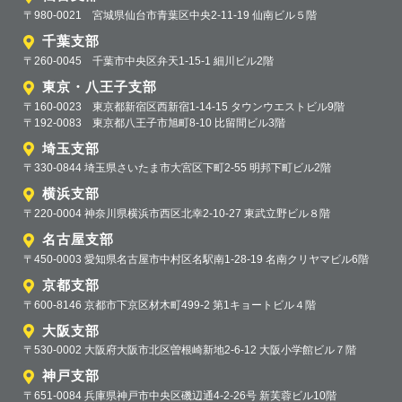
〒980-0021 宮城県仙台市青葉区中央2-11-19 仙南ビル５階
千葉支部
〒260-0045 千葉市中央区弁天1-15-1 細川ビル2階
東京・八王子支部
〒160-0023 東京都新宿区西新宿1-14-15 タウンウエストビル9階
〒192-0083 東京都八王子市旭町8-10 比留間ビル3階
埼玉支部
〒330-0844 埼玉県さいたま市大宮区下町2-55 明邦下町ビル2階
横浜支部
〒220-0004 神奈川県横浜市西区北幸2-10-27 東武立野ビル８階
名古屋支部
〒450-0003 愛知県名古屋市中村区名駅南1-28-19 名南クリヤマビル6階
京都支部
〒600-8146 京都市下京区材木町499-2 第1キョートビル４階
大阪支部
〒530-0002 大阪府大阪市北区曽根崎新地2-6-12 大阪小学館ビル７階
神戸支部
〒651-0084 兵庫県神戸市中央区磯辺通4-2-26号 新芙蓉ビル10階