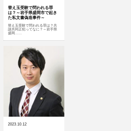
盗品売買・譲り受け等
ストーカー事件
替え玉受験で問われる罪
は？～岩手県盛岡市で起き
危険運転行為等
児童ポルノ・リベンジポルノ
た私文書偽造事件～
業務妨害
知財財産と刑事事件…動画の違法ダ
替え玉受験で問われる罪は？共
謀共同正犯ってなに？～岩手県
ウンロード・視聴、無断転載等
盛岡……
自転車事故
公務執行妨害
ネット犯罪
銃刀法違反
風営法・風適法違反
児童虐待・保護責任者遺棄
2023.10.12