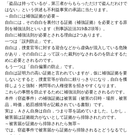
「盗品は持っているが，第三者からもらっただけで盗んだわけで
はない」という供述も不利益事実の承認に当たります。
～自白には補強証拠が必要～
自白には，その自白を裏付ける証拠（補強証拠）を必要とする原
則を補強法則といいます（刑事訴訟法319条2項等）。
自白に補強法則が必要とされる理由は2つあります。
一つは「誤判防止」です。
自白は，捜査官等に対する迎合などから虚偽が混入している危険
があり，その自白によって誤った裁判がなされるのを防止するた
めに必要とされるのです。
もう一つは「自白偏重の防止」です。
自白は証明力の高い証拠と言われていますが，仮に補強証拠を要
しないとすると，捜査官等が自白に頼りっきりになり，自白を獲
得しようと強制・拷問等の人権侵害を招きやすくなります。
これらの事態を防止するために補強法則が必要とされるのです。
本件（窃盗事件）の補強証拠は被害届（被害の日時・場所，被害
品，時価，処罰感情等が記載されている書類）です。
実は，Ａさん自身は自白，つまり罪を認めていました。しかし，
被害届は証拠能力がないとして証拠から排除されたのです。
～被害届が証拠から排除されたら無罪～
では、窃盗事件で被害届から証拠から排除されるとどうなるでし