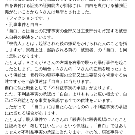
白を裏付ける証拠の証拠能力が排除され、自白を裏付ける補強証
拠がないことからＡさんは無罪とされました。
（フィクションです。）
～刑事事件と自白～
「自白」とは自己の犯罪事実の全部又は主要部分を肯定する被告
人自身の供述をいいます。
「被告人」とは，起訴された後の嫌疑をかけられた人のことを指
しますが，実務上は，起訴される前の「被疑者」の「自白」も同
じ意味となります。
たとえば，ＡさんがＶさんの左頬を右拳で殴った暴行事件を起こ
したとします。この場合，Ａさんの「Ｖさんの左頬を殴った」と
いう供述は，暴行罪の犯罪事実の全部又は主要部分を肯定する供
述ですから当該供述は「自白」に当たります。
自白に似た概念として「不利益事実の承認」があります。
ただ、不利益事実の承認は「自白」よりももっと広い概念で，自
己に不利益となる事実を承認する全ての供述をいいます。
したがって，「自白」には当たらないものの，不利益事実の承認
には当たる場合があります。
たとえば，殺人事件で，Ａさんの「殺害時に殺害現場にいたこと
は認めるが，殺してはいない」という供述は，「自白」ではあり
ませんが不利益事実の承認に当たります。その他，窃盗事件で，