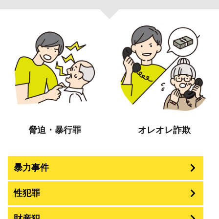
脅迫・暴行罪
オレオレ詐欺
暴力事件
性犯罪
暴行・傷害
財産犯