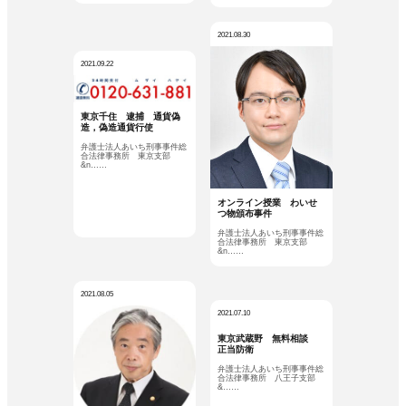
2021.08.30
2021.09.22
東京千住 逮捕 通貨偽
造，偽造通貨行使
弁護士法人あいち刑事事件総
合法律事務所 東京支部
&n……
オンライン授業 わいせ
つ物頒布事件
弁護士法人あいち刑事事件総
合法律事務所 東京支部
&n……
2021.08.05
2021.07.10
東京武蔵野 無料相談
正当防衛
弁護士法人あいち刑事事件総
合法律事務所 八王子支部
&……