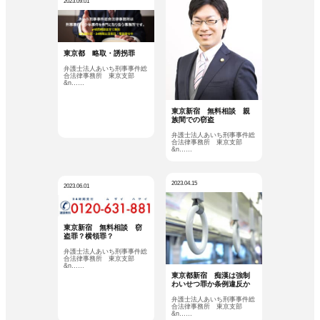
2023.09.01
東京都 略取・誘拐罪
弁護士法人あいち刑事事件総
合法律事務所 東京支部
&n……
東京新宿 無料相談 親
族間での窃盗
弁護士法人あいち刑事事件総
合法律事務所 東京支部
&n……
2023.04.15
2023.06.01
東京新宿 無料相談 窃
盗罪？横領罪？
弁護士法人あいち刑事事件総
合法律事務所 東京支部
&n……
東京都新宿 痴漢は強制
わいせつ罪か条例違反か
弁護士法人あいち刑事事件総
合法律事務所 東京支部
&n……