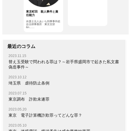
東京町田 殺人事件と責
任能力
弁護士法人あいち刑事事件総
合法律事務所 東京支部
&n……
最近のコラム
2023.11.15
替え玉受験で問われる罪は？～岩手県盛岡市で起きた私文書
偽造事件～
2023.10.12
埼玉県 虐待防止条例
2023.07.15
東京調布 詐欺未遂罪
2023.05.20
東京 電子計算機詐欺罪ってどんな罪？
2023.05.10