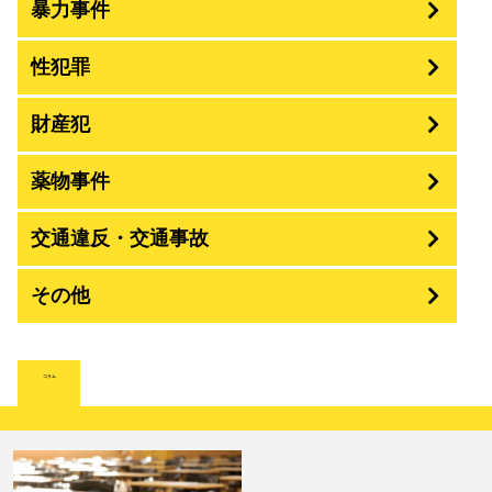
暴力事件
性犯罪
暴行・傷害
財産犯
痴漢
殺人
薬物事件
窃盗
盗撮・のぞき
交通違反・交通事故
覚せい剤
過失致死傷・過失傷害
強盗
その他
人身事故・死亡事故
強制わいせつ、準強制わいせつ
大麻取締法違反
脅迫・強要
詐欺
著作権法違反
コラム
ひき逃げ・当て逃げ
強姦・準強姦
麻薬及び向精神薬
逮捕・監禁
恐喝
放火・失火
無免許運転
淫行・援助交際