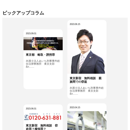
ピックアップコラム
2023.06.15
2023.09.01
東京都 略取・誘拐罪
弁護士法人あいち刑事事件総
合法律事務所 東京支部
&n……
東京新宿 無料相談 親
族間での窃盗
弁護士法人あいち刑事事件総
合法律事務所 東京支部
&n……
2023.04.15
2023.06.01
東京新宿 無料相談 窃
盗罪？横領罪？