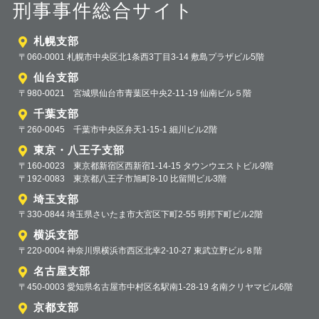
刑事事件総合サイト
札幌支部
〒060-0001 札幌市中央区北1条西3丁目3-14 敷島プラザビル5階
仙台支部
〒980-0021 宮城県仙台市青葉区中央2-11-19 仙南ビル５階
千葉支部
〒260-0045 千葉市中央区弁天1-15-1 細川ビル2階
東京・八王子支部
〒160-0023 東京都新宿区西新宿1-14-15 タウンウエストビル9階
〒192-0083 東京都八王子市旭町8-10 比留間ビル3階
埼玉支部
〒330-0844 埼玉県さいたま市大宮区下町2-55 明邦下町ビル2階
横浜支部
〒220-0004 神奈川県横浜市西区北幸2-10-27 東武立野ビル８階
名古屋支部
〒450-0003 愛知県名古屋市中村区名駅南1-28-19 名南クリヤマビル6階
京都支部