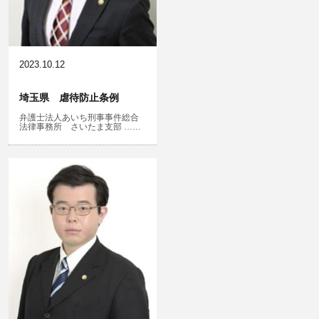
風営法・風適法違反
児童虐待・保護責任者遺棄
2023.10.12
埼玉県 虐待防止条例
弁護士法人あいち刑事事件総合
文書偽造・偽造文書行使
法律事務所 さいたま支部 ……
不正競争防止法
住居侵入等
名誉棄損・侮辱