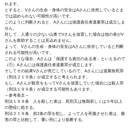
れます。
とすると、Vさんの生命・身体の安全はAさんに依然しているとま
では認められない可能性が高いです。
このように判断されると、Aさんには保護責任者遺棄罪は成立しま
せん。
対して、人通りの少ない山奥でVさんを放置した場合は他の者がV
さんを救助することは見込めません。
よって、Vさんの生命・身体の安全はAさんに依存していると判断
される可能性が高いです。
このような場合、Aさんは「保護する責任のある者」といえるので
（①）Aさんには保護責任者遺棄罪が成立します。
そしてその結果Vさんが死亡しているので、Aさんには遺棄致死罪
（刑法２１９条）が成立すると考えられます。
もし、Aさんが殺意をもってVさんを放置していた場合には殺人罪
（刑法１９９条）が成立する可能性もあります。
～参考条文～
刑法１９９条 人を殺した者は、死刑又は無期若しくは５年以上
の懲役に処する。
刑法２１９条 前2条の罪を犯し、よって人を死傷させた者は、傷
害の罪と比較して、重い刑により処断する。