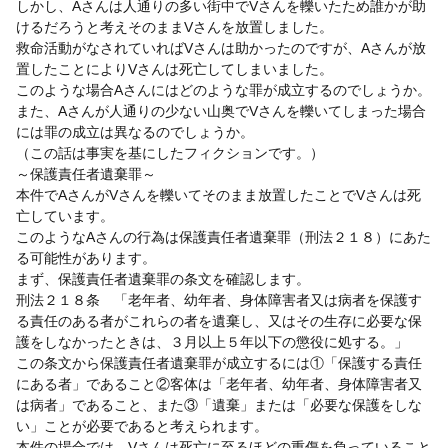
しかし、Aさんは人通りの多い街中でVさんを轢いたため誰かが助
けるだろうと考えそのままVさんを放置しました。
救命活動がなされていればVさんは助かったのですが、Aさんが放
置したことによりVさんは死亡してしまいました。
このような場合Aさんにはどのような罪が成立するのでしょうか。
また、Aさんが人通りの少ない山奥でVさんを轢いてしまった場合
には罪の成立は異なるのでしょうか。
（この話は事実を基にしたフィクションです。）
～保護責任者遺棄罪～
本件でAさんがVさんを轢いてそのまま放置したことでVさんは死
亡しています。
このようなAさんの行為は保護責任者遺棄罪（刑法２１８）にあた
る可能性があります。
まず、保護責任者遺棄罪の条文を確認します。
刑法２１８条 「老年者、幼年者、身体障害者又は病者を保護す
る責任のある者がこれらの者を遺棄し、又はその生存に必要な保
護をしなかったときは、３月以上５年以下の懲役に処する。」
この条文から保護責任者遺棄罪が成立するには①「保護する責任
にある者」であること②客体は「老年者、幼年者、身体障害者又
は病者」であること、また③「遺棄」または「必要な保護をしな
い」ことが必要であると考えられます。
本件の場合では、Vさんは死亡に至るほどの重傷を負っていること