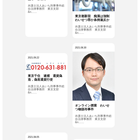
弁護士法人あいち刑事事件総
合法律事務所 東京支部
&n……
東京都新宿 痴漢は強制
わいせつ罪か条例違反か
弁護士法人あいち刑事事件総
合法律事務所 東京支部
&n……
2021.08.30
2021.09.22
東京千住 逮捕 通貨偽
造，偽造通貨行使
弁護士法人あいち刑事事件総
合法律事務所 東京支部
&n……
オンライン授業 わいせ
つ物頒布事件
弁護士法人あいち刑事事件総
合法律事務所 東京支部
&n……
2021.08.05