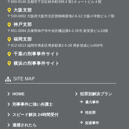
〒600-8146 京都市下京区材木町499-2 第1キョートビル４階
大阪支部
〒530-0002 大阪府大阪市北区曽根崎新地2-6-12 大阪小学館ビル７階
神戸支部
〒651-0084 兵庫県神戸市中央区磯辺通4-2-26号 新芙蓉ビル10階
福岡支部
〒812-0013 福岡市博多区博多駅東2-5-28 博多偕成ビル609号
千葉の刑事事件サイト
横浜の刑事事件サイト
SITE MAP
HOME
犯罪別解決プラン
暴力事件
刑事事件に強い弁護士
性犯罪
スピード解決 24時間受付
財産事件
逮捕されたら