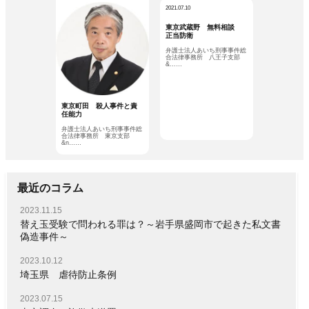
2021.07.10
東京武蔵野 無料相談
正当防衛
弁護士法人あいち刑事事件総
合法律事務所 八王子支部
&……
東京町田 殺人事件と責
任能力
弁護士法人あいち刑事事件総
合法律事務所 東京支部
&n……
最近のコラム
2023.11.15
替え玉受験で問われる罪は？～岩手県盛岡市で起きた私文書
偽造事件～
2023.10.12
埼玉県 虐待防止条例
2023.07.15