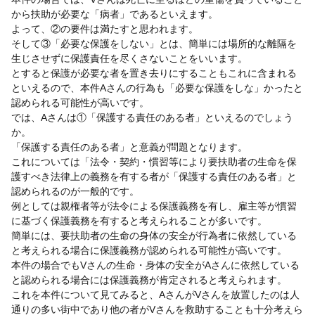
から扶助が必要な「病者」であるといえます。
よって、②の要件は満たすと思われます。
そして③「必要な保護をしない」とは、簡単には場所的な離隔を
生じさせずに保護責任を尽くさないことをいいます。
とすると保護が必要な者を置き去りにすることもこれに含まれる
といえるので、本件Aさんの行為も「必要な保護をしな」かったと
認められる可能性が高いです。
では、Aさんは①「保護する責任のある者」といえるのでしょう
か。
「保護する責任のある者」と意義が問題となります。
これについては「法令・契約・慣習等により要扶助者の生命を保
護すべき法律上の義務を有する者が「保護する責任のある者」と
認められるのが一般的です。
例としては親権者等が法令による保護義務を有し、雇主等が慣習
に基づく保護義務を有すると考えられることが多いです。
簡単には、要扶助者の生命の身体の安全が行為者に依然している
と考えられる場合に保護義務が認められる可能性が高いです。
本件の場合でもVさんの生命・身体の安全がAさんに依然している
と認められる場合には保護義務が肯定されると考えられます。
これを本件について見てみると、AさんがVさんを放置したのは人
通りの多い街中であり他の者がVさんを救助することも十分考えら