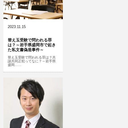
危険ドラッグ
略取・誘拐・人身売買
横領 背任
犯罪収益移転防止法違反
公然わいせつ，わいせつ物頒布，淫
飲酒運転
行勧誘罪
2023.11.15
器物損壊
盗品売買・譲り受け等
ストーカー事件
替え玉受験で問われる罪
は？～岩手県盛岡市で起き
危険運転行為等
児童ポルノ・リベンジポルノ
た私文書偽造事件～
業務妨害
知財財産と刑事事件…動画の違法ダ
替え玉受験で問われる罪は？共
謀共同正犯ってなに？～岩手県
ウンロード・視聴、無断転載等
盛岡……
自転車事故
公務執行妨害
ネット犯罪
銃刀法違反