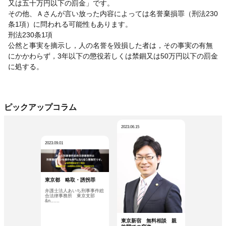
又は五十万円以下の罰金」です。
その他、Ａさんが言い放った内容によっては名誉棄損罪（刑法230
条1項）に問われる可能性もあります。
刑法230条1項
公然と事実を摘示し，人の名誉を毀損した者は，その事実の有無
にかかわらず，3年以下の懲役若しくは禁錮又は50万円以下の罰金
に処する。
ピックアップコラム
2023.06.15
2023.09.01
東京都 略取・誘拐罪
弁護士法人あいち刑事事件総
合法律事務所 東京支部
&n……
東京新宿 無料相談 親