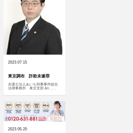
住居侵入等
名誉棄損・侮辱
2023.07.15
東京調布 詐欺未遂罪
弁護士法人あいち刑事事件総合
法律事務所 東京支部 &n……
2023.05.20