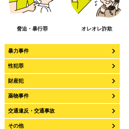
脅迫・暴行罪
オレオレ詐欺
暴力事件
性犯罪
暴行・傷害
財産犯
痴漢
殺人
薬物事件
窃盗
盗撮・のぞき
交通違反・交通事故
覚せい剤
過失致死傷・過失傷害
強盗
その他