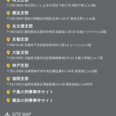
〒330-0844 埼玉県さいたま市大宮区下町2-55 明邦下町ビル2階
横浜支部
〒220-0004 神奈川県横浜市西区北幸2-10-27 東武立野ビル８階
名古屋支部
〒450-0003 愛知県名古屋市中村区名駅南1-28-19 名南クリヤマビル6階
京都支部
〒600-8146 京都市下京区材木町499-2 第1キョートビル４階
大阪支部
〒530-0002 大阪府大阪市北区曽根崎新地2-6-12 大阪小学館ビル７階
神戸支部
〒651-0084 兵庫県神戸市中央区磯辺通4-2-26号 新芙蓉ビル10階
福岡支部
〒812-0013 福岡市博多区博多駅東2-5-28 博多偕成ビル609号
千葉の刑事事件サイト
横浜の刑事事件サイト
SITE MAP