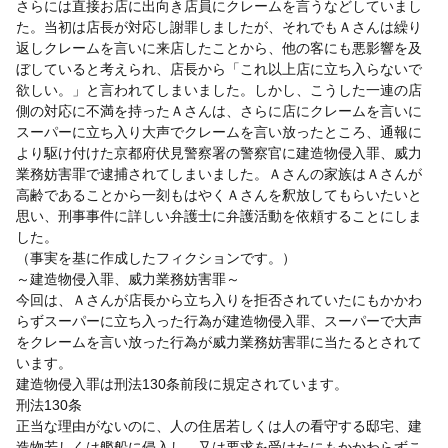
さらには直接お店に出向き店員にクレームを言うなどしていまし
た。当初は店長が対応し謝罪しましたが、それでもＡさんは繰り
返しクレームを言いに来店したことから、他の客にも悪影響を及
ぼしていると考えられ、店長から「これ以上店に立ち入らないで
欲しい。」と言われてしまいました。しかし、こうした一連の店
側の対応に不満を持ったＡさんは、さらに店にクレームを言いに
スーパーに立ち入り大声でクレームを言い放ったところ、通報に
より駆け付けた京都府伏見警察署の警察官に建造物侵入罪、威力
業務妨害罪で逮捕されてしまいました。Ａさんの家族はＡさんが
高齢であることから一刻もはやくＡさんを釈放してもらいたいと
思い、刑事事件に詳しい弁護士に弁護活動を依頼することにしま
した。
（事実を基に作成したフィクションです。）
～建造物侵入罪、威力業務妨害罪～
今回は、Ａさんが店長から立ち入りを拒否されていたにもかかわ
らずスーパーに立ち入った行為が建造物侵入罪、スーパーで大声
をクレームを言い放った行為が威力業務妨害罪に当たるとされて
います。
建造物侵入罪は刑法130条前段に規定されています。
刑法130条
正当な理由がないのに、人の住居若しくは人の看守する邸宅、建
造物若しくは艦船に侵入し、又は要求を受けたにもかかわらずこ