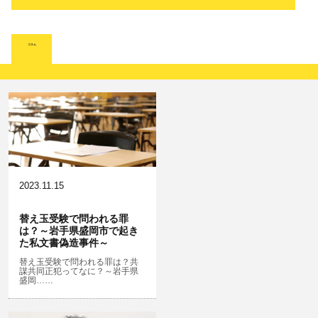
人身事故・死亡事故
強制わいせつ、準強制わいせつ
大麻取締法違反
脅迫・強要
詐欺
著作権法違反
コラム
ひき逃げ・当て逃げ
強姦・準強姦
麻薬及び向精神薬
逮捕・監禁
恐喝
放火・失火
無免許運転
淫行・援助交際
危険ドラッグ
略取・誘拐・人身売買
横領 背任
犯罪収益移転防止法違反
公然わいせつ，わいせつ物頒布，淫
飲酒運転
行勧誘罪
2023.11.15
器物損壊
盗品売買・譲り受け等
ストーカー事件
替え玉受験で問われる罪
は？～岩手県盛岡市で起き
危険運転行為等
児童ポルノ・リベンジポルノ
た私文書偽造事件～
業務妨害
知財財産と刑事事件…動画の違法ダ
替え玉受験で問われる罪は？共
謀共同正犯ってなに？～岩手県
ウンロード・視聴、無断転載等
盛岡……
自転車事故
公務執行妨害