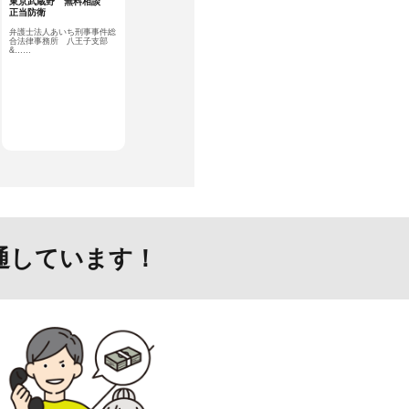
東京武蔵野 無料相談
正当防衛
弁護士法人あいち刑事事件総
合法律事務所 八王子支部
&……
通しています！