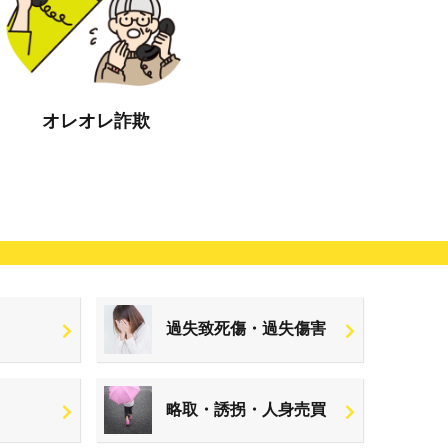
オレオレ詐欺
過失致死傷・過失傷害
略取・誘拐・人身売買