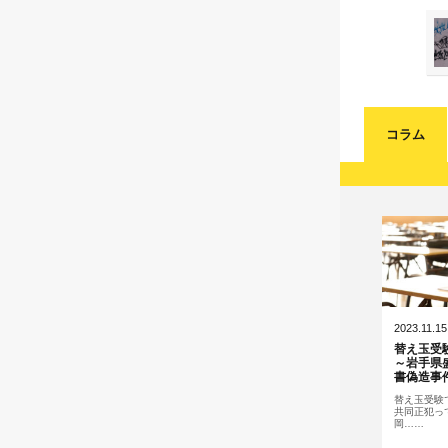
コラム
2023.11.15
替え玉受
～岩手県
書偽造事
替え玉受験
共同正犯っ
岡……