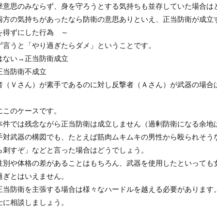
撃意思のみならず、身を守ろうとする気持ちも並存していた場合は
両方の気持ちがあったなら防衛の意思ありといえ、正当防衛が成立
を得ずにした行為 ～
ず言うと「やり過ぎたらダメ」ということです。
はない→正当防衛成立
正当防衛不成立
者（Ｖさん）が素手であるのに対し反撃者（Ａさん）が武器の場合
にこのケースです。
本件では残念ながら正当防衛は成立しません（過剰防衛になる余地
手対武器の構図でも、たとえば筋肉ムキムキの男性から殴られそう
ら刺すぞ」などと言った場合はどうでしょう。
性別や体格の差があることはもちろん、武器を使用したといっても
過ぎとはいえません。
正当防衛を主張する場合は様々なハードルを越える必要があります
士に相談しましょう。