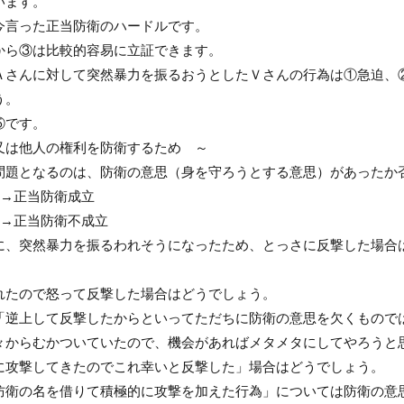
います。
今言った正当防衛のハードルです。
から③は比較的容易に立証できます。
Ａさんに対して突然暴力を振るおうとしたＶさんの行為は①急迫、
う。
⑤です。
又は他人の権利を防衛するため ～
問題となるのは、防衛の意思（身を守ろうとする意思）があったか
○→正当防衛成立
×→正当防衛不成立
に、突然暴力を振るわれそうになったため、とっさに反撃した場合
れたので怒って反撃した場合はどうでしょう。
「逆上して反撃したからといってただちに防衛の意思を欠くもので
々からむかついていたので、機会があればメタメタにしてやろうと
に攻撃してきたのでこれ幸いと反撃した」場合はどうでしょう。
防衛の名を借りて積極的に攻撃を加えた行為」については防衛の意