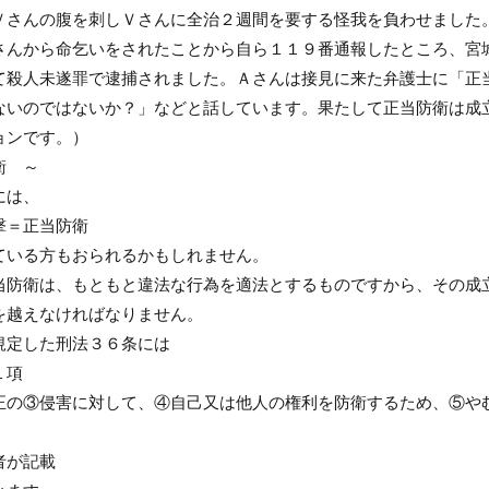
Ｖさんの腹を刺しＶさんに全治２週間を要する怪我を負わせました
さんから命乞いをされたことから自ら１１９番通報したところ、宮
て殺人未遂罪で逮捕されました。Ａさんは接見に来た弁護士に「正
ないのではないか？」などと話しています。果たして正当防衛は成
ョンです。）
衛 ～
には、
撃＝正当防衛
ている方もおられるかもしれません。
当防衛は、もともと違法な行為を適法とするものですから、その成
を越えなければなりません。
規定した刑法３６条には
１項
正の③侵害に対して、④自己又は他人の権利を防衛するため、⑤や
者が記載