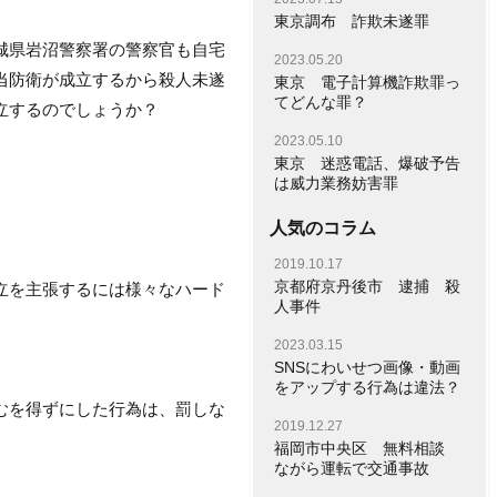
。
東京調布 詐欺未遂罪
城県岩沼警察署の警察官も自宅
2023.05.20
当防衛が成立するから殺人未遂
東京 電子計算機詐欺罪っ
てどんな罪？
立するのでしょうか？
2023.05.10
東京 迷惑電話、爆破予告
は威力業務妨害罪
人気のコラム
2019.10.17
京都府京丹後市 逮捕 殺
立を主張するには様々なハード
人事件
2023.03.15
SNSにわいせつ画像・動画
をアップする行為は違法？
むを得ずにした行為は、罰しな
2019.12.27
福岡市中央区 無料相談
ながら運転で交通事故