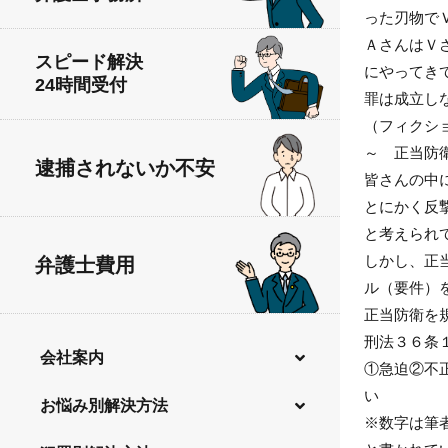
った刃物で
ＡさんはＶ
スピード解決
にやってき
24時間受付
罪は成立し
（フィクシ
～ 正当防
逮捕されないか不安
皆さんの中
とにかく反
と考えられ
しかし、正
弁護士費用
ル（要件）
正当防衛を
刑法３６条
会社案内
①急迫②不
い
弁護士費用
お悩み別解決方法
※数字は筆
無料法律相談
逮捕されないか不安