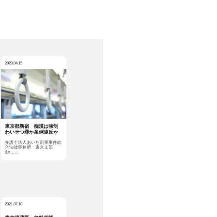
2023.04.15
東京都新宿 痴漢は強制
わいせつ罪か条例違反か
弁護士法人あいち刑事事件総
合法律事務所 東京支部
&n……
2021.07.10