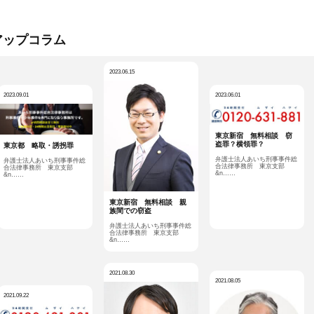
アップコラム
2023.06.15
2023.09.01
2023.06.01
東京新宿 無料相談 窃
盗罪？横領罪？
東京都 略取・誘拐罪
弁護士法人あいち刑事事件総
弁護士法人あいち刑事事件総
合法律事務所 東京支部
合法律事務所 東京支部
&n……
&n……
東京新宿 無料相談 親
族間での窃盗
弁護士法人あいち刑事事件総
合法律事務所 東京支部
&n……
2021.08.30
2021.08.05
2021.09.22