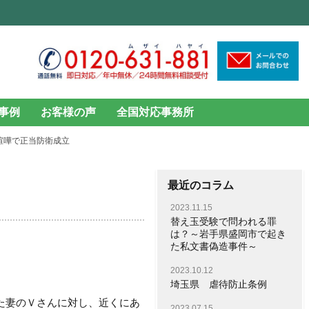
事例
お客様の声
全国対応事務所
喧嘩で正当防衛成立
最近のコラム
2023.11.15
替え玉受験で問われる罪
は？～岩手県盛岡市で起き
た私文書偽造事件～
2023.10.12
埼玉県 虐待防止条例
た妻のＶさんに対し、近くにあ
2023.07.15