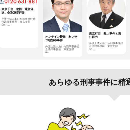
東京千住 逮捕 通貨偽
造，偽造通貨行使
弁護士法人あいち刑事事件総
合法律事務所 東京支部
&n……
東京町田 殺人事件と責
オンライン授業 わいせ
任能力
つ物頒布事件
弁護士法人あいち刑事事件総
合法律事務所 東京支部
弁護士法人あいち刑事事件総
&n……
合法律事務所 東京支部
&n……
あらゆる刑事事件に精