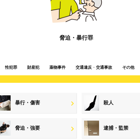
脅迫・暴行罪
性犯罪
財産犯
薬物事件
交通違反
・
交通事故
その他
暴行・傷害
殺人
脅迫・強要
逮捕・監禁