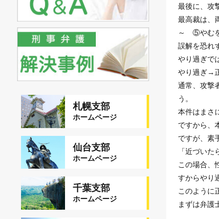
危険運転致死傷
最後に、攻
犯罪収益移転防止法違反
刑事裁判の概要・手続
自転車事故
最高裁は、
ストーカー規制法違反
～ ⑤やむ
裁判員裁判とは？
銃刀法違反
誤解を恐れ
略式裁判手続
風営法違反
やり過ぎで
取り調べの注意点
やり過ぎ→
児童虐待・保護責任者遺棄
控訴・上告とは
通常、攻撃
文書偽造・偽造文書行使罪
う。
前科と国家資格
札幌支部
不正競争防止法違反
本件はまさ
ホームページ
刑事事件と民事事件の違い
住居侵入等事件
ですから、
少年事件の手続や流れ・特色
ですが、素
名誉毀損罪・侮辱罪
仙台支部
「近づいた
法人と刑事事件
ホームページ
この場合、
すからやり
千葉支部
このように
ホームページ
まずは弁護