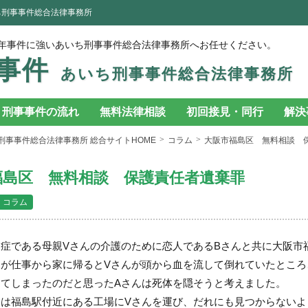
ち刑事事件総合法律事務所
年事件に強いあいち刑事事件総合法律事務所へお任せください。
事件
あいち刑事事件総合法律事務所
刑事事件の流れ
無料法律相談
初回接見・同行
解決
刑事事件総合法律事務所 総合サイトHOME
コラム
大阪市福島区 無料相談 
福島区 無料相談 保護責任者遺棄罪
コラム
知症である母親Vさんの介護のために恋人であるBさんと共に大阪市
んが仕事から家に帰るとVさんが頭から血を流して倒れていたところ
してしまったのだと思ったAさんは死体を隠そうと考えました。
んは福島駅付近にある工場にVさんを運び、だれにも見つからないよ