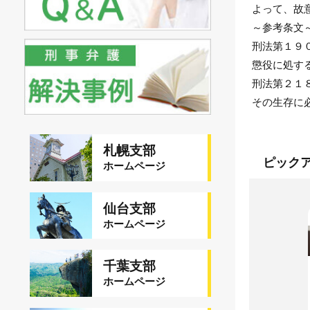
危険運転致死傷
よって、故
犯罪収益移転防止法違反
刑事裁判の概要・手続
自転車事故
～参考条文
ストーカー規制法違反
刑法第１９
裁判員裁判とは？
銃刀法違反
懲役に処す
略式裁判手続
風営法違反
刑法第２１
取り調べの注意点
その生存に
児童虐待・保護責任者遺棄
控訴・上告とは
文書偽造・偽造文書行使罪
前科と国家資格
札幌支部
不正競争防止法違反
ピック
ホームページ
刑事事件と民事事件の違い
住居侵入等事件
少年事件の手続や流れ・特色
名誉毀損罪・侮辱罪
仙台支部
法人と刑事事件
ホームページ
千葉支部
ホームページ