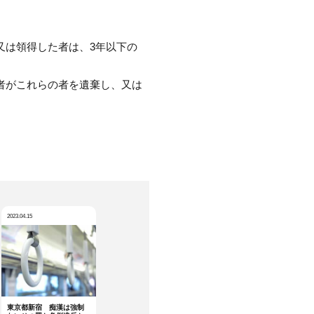
又は領得した者は、3年以下の
者がこれらの者を遺棄し、又は
。
2023.04.15
東京都新宿 痴漢は強制