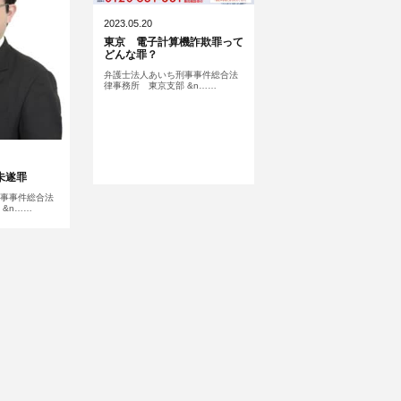
2023.05.20
東京 電子計算機詐欺罪って
どんな罪？
弁護士法人あいち刑事事件総合法
律事務所 東京支部 &n……
未遂罪
事事件総合法
&n……