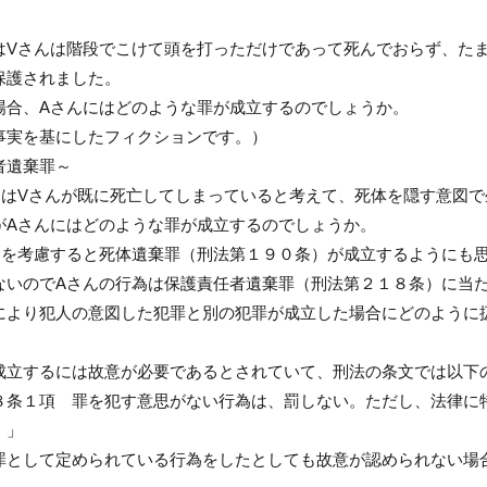
はVさんは階段でこけて頭を打っただけであって死んでおらず、た
保護されました。
場合、Aさんにはどのような罪が成立するのでしょうか。
事実を基にしたフィクションです。）
者遺棄罪～
んはVさんが既に死亡してしまっていると考えて、死体を隠す意図で
がAさんにはどのような罪が成立するのでしょうか。
図を考慮すると死体遺棄罪（刑法第１９０条）が成立するようにも
ないのでAさんの行為は保護責任者遺棄罪（刑法第２１８条）に当
により犯人の意図した犯罪と別の犯罪が成立した場合にどのように
成立するには故意が必要であるとされていて、刑法の条文では以下
８条１項 罪を犯す意思がない行為は、罰しない。ただし、法律に
。」
罪として定められている行為をしたとしても故意が認められない場