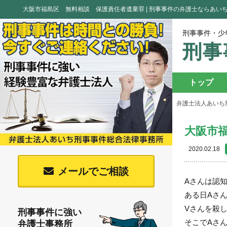
大阪市福島区 無料相談 保護責任者遺棄罪 | 刑事事件の弁護士ならあい
刑事事件・少
刑事
トップ
弁護士法人あいち
大阪市
2020.02.18
メールでご相談
Aさんは認
ある日Aさ
Vさんを殺
刑事事件に強い
そこでAさ
弁護士事務所