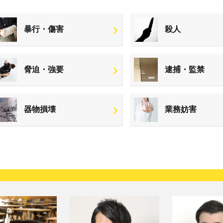
暴行・傷害
殺人
脅迫・強要
逮捕・監禁
器物損壊
業務妨害