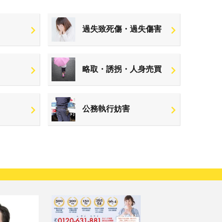
過失致死傷・過失傷害
略取・誘拐・人身売買
公務執行妨害