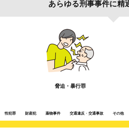
あらゆる刑事事件に精
脅迫・暴行罪
性犯罪
財産犯
薬物事件
交通違反
・
交通事故
その他