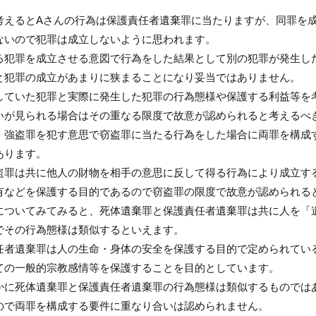
考えるとAさんの行為は保護責任者遺棄罪に当たりますが、同罪を
ないので犯罪は成立しないように思われます。
る犯罪を成立させる意図で行為をした結果として別の犯罪が発生し
と犯罪の成立があまりに狭まることになり妥当ではありません。
していた犯罪と実際に発生した犯罪の行為態様や保護する利益等を
いが見られる場合はその重なる限度で故意が認められると考えるべ
、強盗罪を犯す意思で窃盗罪に当たる行為をした場合に両罪を構成
あります。
盗罪は共に他人の財物を相手の意思に反して得る行為により成立す
有などを保護する目的であるので窃盗罪の限度で故意が認められる
についてみてみると、死体遺棄罪と保護責任者遺棄罪は共に人を「
でその行為態様は類似するといえます。
任者遺棄罪は人の生命・身体の安全を保護する目的で定められてい
ての一般的宗教感情等を保護することを目的としています。
かに死体遺棄罪と保護責任者遺棄罪の行為態様は類似するものでは
ので両罪を構成する要件に重なり合いは認められません。