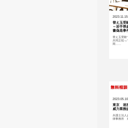
2023.11.15
替え玉受
～岩手県
書偽造事
替え玉受験
共同正犯っ
岡……
2023.05.10
東京 迷
威力業務
弁護士法人
律事務所 東