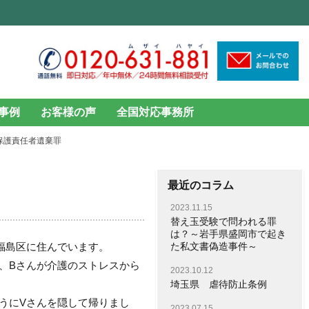
事例
お客様の声
全国対応事務所
保護責任者遺棄罪
最近のコラム
2023.11.15
替え玉受験で問われる罪
は？～岩手県盛岡市で起き
福島区に住んでいます。
た私文書偽造事件～
、Bさんが介護のストレスから
2023.10.12
埼玉県 虐待防止条例
うにVさんを隠して帰りまし
2023.07.15