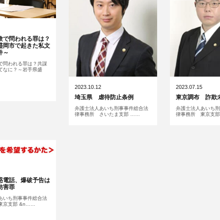
験で問われる罪は？
盛岡市で起きた私文
件～
で問われる罪は？共謀
てなに？～岩手県盛
2023.10.12
2023.07.15
埼玉県 虐待防止条例
東京調布 詐欺
弁護士法人あいち刑事事件総合法
弁護士法人あいち刑
律事務所 さいたま支部 ……
律事務所 東京支部 
惑電話、爆破予告は
妨害罪
あいち刑事事件総合法
京支部 &n……