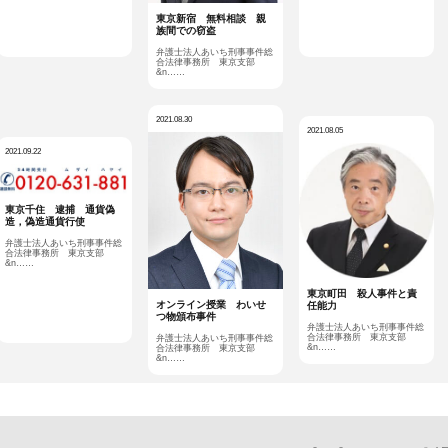
東京新宿 無料相談 親
族間での窃盗
弁護士法人あいち刑事事件総
合法律事務所 東京支部
&n……
2021.08.30
2021.08.05
2021.09.22
東京千住 逮捕 通貨偽
造，偽造通貨行使
弁護士法人あいち刑事事件総
合法律事務所 東京支部
&n……
東京町田 殺人事件と責
オンライン授業 わいせ
任能力
つ物頒布事件
弁護士法人あいち刑事事件総
合法律事務所 東京支部
弁護士法人あいち刑事事件総
&n……
合法律事務所 東京支部
&n……