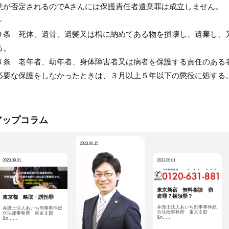
意が否定されるのでAさんには保護責任者遺棄罪は成立しません。
～
０条 死体、遺骨、遺髪又は棺に納めてある物を損壊し、遺棄し、
る。
８条 老年者、幼年者、身体障害者又は病者を保護する責任のある
必要な保護をしなかったときは、３月以上５年以下の懲役に処する
アップコラム
2023.06.15
2023.09.01
2023.06.01
東京新宿 無料相談 窃
盗罪？横領罪？
東京都 略取・誘拐罪
弁護士法人あいち刑事事件総
弁護士法人あいち刑事事件総
合法律事務所 東京支部
合法律事務所 東京支部
&n……
&n……