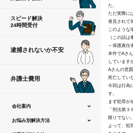
た。
ただ実際に
スピード解決
発見されて
24時間受付
このような
（この話は
～保護責任
逮捕されないか不安
本件でAさ
しています
Aさんの意
死亡してい
弁護士費用
今回は行為
す。
まず犯罪が
会社案内
「刑法第３
限りでない
弁護士費用
お悩み別解決方法
よって、犯
無料法律相談
逮捕されないか不安