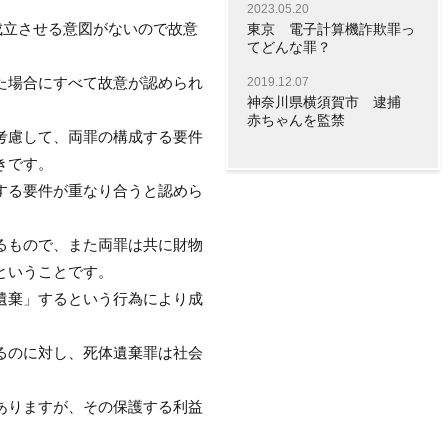
2023.05.20
成立させる意図がないので故意
東京 電子計算機詐欺罪っ
てどんな罪？
た場合にすべて故意が認められ
2019.12.07
神奈川県横須賀市 逮捕
赤ちゃんを監禁
考慮して、両罪の構成する要件
きです。
する要件が重なり合うと認めら
るもので、また両罪は共に財物
ということです。
遺棄」するという行為により成
るのに対し、死体遺棄罪は社会
ありますが、その保護する利益