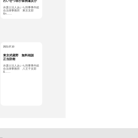
わいせつ罪か条例違反か
弁護士法人あいち刑事事件総
合法律事務所 東京支部
&n……
2021.07.10
東京武蔵野 無料相談
正当防衛
弁護士法人あいち刑事事件総
合法律事務所 八王子支部
&……