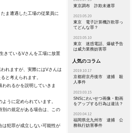
東京調布 詐欺未遂罪
またま遭遇した工場の従業員に
2023.05.20
東京 電子計算機詐欺罪っ
てどんな罪？
2023.05.10
東京 迷惑電話、爆破予告
は威力業務妨害罪
生きているVさんを工場に放置
人気のコラム
思われますが、実際にはVさんは
2019.10.17
京都府京丹後市 逮捕 殺
たると考えられます。
人事件
扱われるかを説明していきま
2023.03.15
SNSにわいせつ画像・動画
のように定められています。
をアップする行為は違法？
特別の規定がある場合は、この
2020.04.12
福岡県北九州市 逮捕 公
合は犯罪が成立しない可能性が
務執行妨害事件