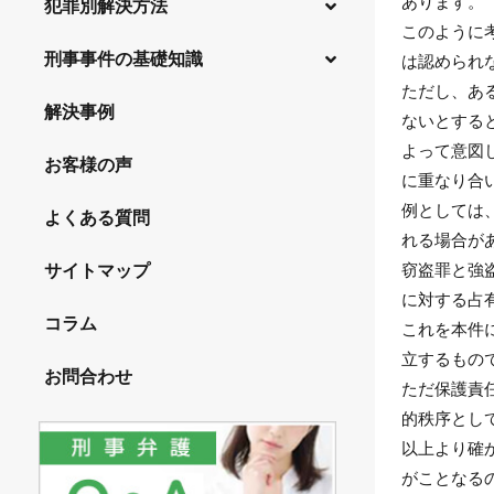
あります。
犯罪別解決方法
24時間スピード対応
このように
釈放・保釈をしてほしい
刑事事件の基礎知識
事件別－暴力事件
は認められ
強みと選ばれる理由
示談をしてほしい
ただし、あ
初回接見・同行サービス
暴力事件 TOP
公務員の逮捕・刑事事件
事件別－性犯罪
解決事例
無実・無罪の証明をしたい
ないとする
全国エリア事務所案内
暴行・傷害罪
国選と私選弁護士の違い
よって意図
前科を避けたい
性犯罪 TOP
事件別－財産犯
お客様の声
殺人罪
に重なり合
交通事故・交通違反と刑事事件
不起訴にしたい
痴漢
財産犯 TOP
例としては
事件別－薬物事件
過失致死傷・過失傷害
よくある質問
少年事件の処分と弁護士の役割
事件を秘密にしたい
盗撮、のぞき行為
れる場合が
窃盗罪
脅迫・強要罪
逮捕には３種類ある
薬物事件 TOP
事件別－交通違反・交通事故
不同意わいせつ、監護者わいせつ
執行猶予にしてほしい
窃盗罪と強
サイトマップ
強盗罪
逮捕・監禁罪
覚せい剤
被害者対応
に対する占
不同意性交等、監護者性交等
自首したい・自首に同行してほしい
交通違反・交通事故 TOP
その他
恐喝罪
コラム
略取・誘拐罪・人身売買
これを本件
大麻
弁護士に依頼する流れ
淫行・援助交際
被害届・告訴・告発の不安や悩み
人身事故・死亡事故
横領・背任罪
立するもの
その他 TOP
器物損壊罪
麻薬・向精神薬使用
司法取引で不起訴になるの？
お問合わせ
公然わいせつ罪
ひき逃げ・当て逃げ
ただ保護責
盗品売買・譲り受け等
ネット犯罪
業務妨害罪
危険・脱法ドラッグ
刑事事件の流れ
児童ポルノ・リベンジポルノ
的秩序とし
無免許運転
詐欺罪
著作権侵害などの知的財産関係法令違反
公務執行妨害罪
以上より確
外国人事件の手続きと特色
飲酒運転
放火罪・失火罪
がことなる
在留資格と逮捕・刑事事件