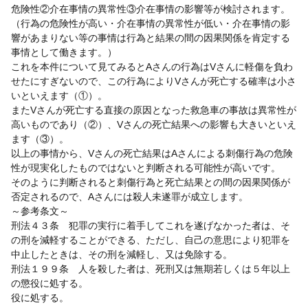
危険性②介在事情の異常性③介在事情の影響等が検討されます。
（行為の危険性が高い・介在事情の異常性が低い・介在事情の影
響があまりない等の事情は行為と結果の間の因果関係を肯定する
事情として働きます。）
これを本件について見てみるとAさんの行為はVさんに軽傷を負わ
せたにすぎないので、この行為によりVさんが死亡する確率は小さ
いといえます（①）。
またVさんが死亡する直接の原因となった救急車の事故は異常性が
高いものであり（②）、Vさんの死亡結果への影響も大きいといえ
ます（③）。
以上の事情から、Vさんの死亡結果はAさんによる刺傷行為の危険
性が現実化したものではないと判断される可能性が高いです。
そのように判断されると刺傷行為と死亡結果との間の因果関係が
否定されるので、Aさんには殺人未遂罪が成立します。
～参考条文～
刑法４３条 犯罪の実行に着手してこれを遂げなかった者は、そ
の刑を減軽することができる、ただし、自己の意思により犯罪を
中止したときは、その刑を減軽し、又は免除する。
刑法１９９条 人を殺した者は、死刑又は無期若しくは５年以上
の懲役に処する。
役に処する。