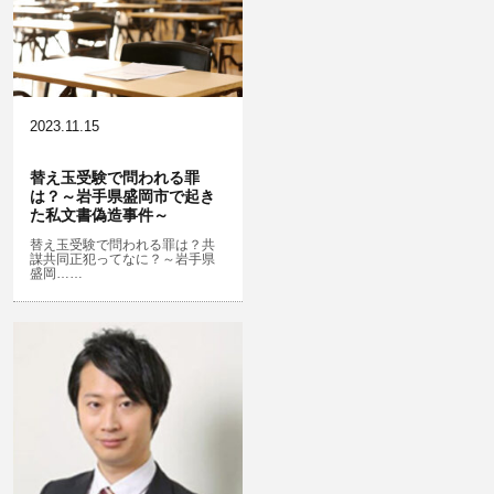
無免許運転
淫行・援助交際
危険ドラッグ
略取・誘拐・人身売買
横領 背任
犯罪収益移転防止法違反
公然わいせつ，わいせつ物頒布，淫
飲酒運転
行勧誘罪
2023.11.15
器物損壊
盗品売買・譲り受け等
ストーカー事件
替え玉受験で問われる罪
は？～岩手県盛岡市で起き
危険運転行為等
児童ポルノ・リベンジポルノ
た私文書偽造事件～
業務妨害
知財財産と刑事事件…動画の違法ダ
替え玉受験で問われる罪は？共
謀共同正犯ってなに？～岩手県
ウンロード・視聴、無断転載等
盛岡……
自転車事故
公務執行妨害
ネット犯罪
銃刀法違反