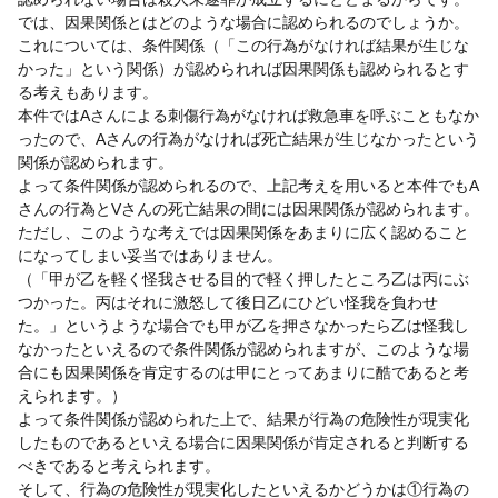
では、因果関係とはどのような場合に認められるのでしょうか。
これについては、条件関係（「この行為がなければ結果が生じな
かった」という関係）が認められれば因果関係も認められるとす
る考えもあります。
本件ではAさんによる刺傷行為がなければ救急車を呼ぶこともなか
ったので、Aさんの行為がなければ死亡結果が生じなかったという
関係が認められます。
よって条件関係が認められるので、上記考えを用いると本件でもA
さんの行為とVさんの死亡結果の間には因果関係が認められます。
ただし、このような考えでは因果関係をあまりに広く認めること
になってしまい妥当ではありません。
（「甲が乙を軽く怪我させる目的で軽く押したところ乙は丙にぶ
つかった。丙はそれに激怒して後日乙にひどい怪我を負わせ
た。」というような場合でも甲が乙を押さなかったら乙は怪我し
なかったといえるので条件関係が認められますが、このような場
合にも因果関係を肯定するのは甲にとってあまりに酷であると考
えられます。）
よって条件関係が認められた上で、結果が行為の危険性が現実化
したものであるといえる場合に因果関係が肯定されると判断する
べきであると考えられます。
そして、行為の危険性が現実化したといえるかどうかは①行為の