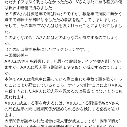
ただナイフは深く刺さらなかったため、Vさんは死に至る程度の傷
は負わず軽傷で済みました。
その後Vさんは救急車で運ばれたのですが、救急車で病院に向かう
道中で運転手が居眠りをしたため事故を起こしてしまいました。
そして、その事故でVさんは頭を強く打ったことにより死亡しまし
た。
このような場合、Aさんにはどのような罪が成立するのでしょう
か。
（この話は事実を基にしたフィクションです。）
～因果関係～
AさんはVさんを殺害しようと思って腹部をナイフで突き刺してい
ますが、Aさんに殺人罪（刑法第１９９条）が成立するのでしょう
か。
本件でVさんは救急車に乗っている際に生じた事故で頭を強く打っ
たことにより死亡しているところ、ナイフで刺すことによりVさん
を殺そうとしたAさんに殺人罪を認めるのは妥当ではないようにも
思われます。
Aさんに成立する罪を考えるには、Aさんによる刺傷行為とVさん
の死亡結果の間に因果関係が認められるかを検討する必要があり
ます。
因果関係が認められた場合は殺人罪が成立しますが、因果関係が
認められない場合は殺人未遂罪が成立するにとどまるからです。