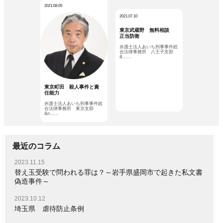
2021.08.05
2021.07.10
東京武蔵野 無料相談
正当防衛
弁護士法人あいち刑事事件総
合法律事務所 八王子支部
&……
東京町田 殺人事件と責
任能力
弁護士法人あいち刑事事件総
合法律事務所 東京支部
&n……
最近のコラム
2023.11.15
替え玉受験で問われる罪は？～岩手県盛岡市で起きた私文書
偽造事件～
2023.10.12
埼玉県 虐待防止条例