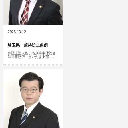
風営法・風適法違反
児童虐待・保護責任者遺棄
2023.10.12
埼玉県 虐待防止条例
弁護士法人あいち刑事事件総合
文書偽造・偽造文書行使
法律事務所 さいたま支部 ……
不正競争防止法
住居侵入等
名誉棄損・侮辱