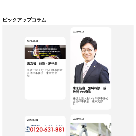
ピックアップコラム
2023.06.15
2023.09.01
東京都 略取・誘拐罪
弁護士法人あいち刑事事件総
合法律事務所 東京支部
&n……
東京新宿 無料相談 親
族間での窃盗
弁護士法人あいち刑事事件総
合法律事務所 東京支部
&n……
2023.04.15
2023.06.01