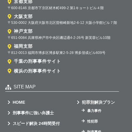
京都支部
〒600-8146 京都市下京区材木町499-2 第1キョートビル４階
大阪支部
〒530-0002 大阪府大阪市北区曽根崎新地2-6-12 大阪小学館ビル７階
神戸支部
〒651-0084 兵庫県神戸市中央区磯辺通4-2-26号 新芙蓉ビル10階
福岡支部
〒812-0013 福岡市博多区博多駅東2-5-28 博多偕成ビル609号
千葉の刑事事件サイト
横浜の刑事事件サイト
SITE MAP
HOME
犯罪別解決プラン
暴力事件
刑事事件に強い弁護士
性犯罪
スピード解決 24時間受付