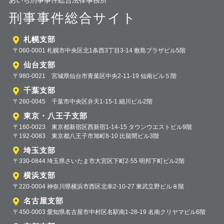
あいち刑事事件総合法律事務所
刑事事件総合サイト
札幌支部
〒060-0001 札幌市中央区北1条西3丁目3-14 敷島プラザビル5階
仙台支部
〒980-0021 宮城県仙台市青葉区中央2-11-19 仙南ビル５階
千葉支部
〒260-0045 千葉市中央区弁天1-15-1 細川ビル2階
東京・八王子支部
〒160-0023 東京都新宿区西新宿1-14-15 タウンウエストビル9階
〒192-0083 東京都八王子市旭町8-10 比留間ビル3階
埼玉支部
〒330-0844 埼玉県さいたま市大宮区下町2-55 明邦下町ビル2階
横浜支部
〒220-0004 神奈川県横浜市西区北幸2-10-27 東武立野ビル８階
名古屋支部
〒450-0003 愛知県名古屋市中村区名駅南1-28-19 名南クリヤマビル6階