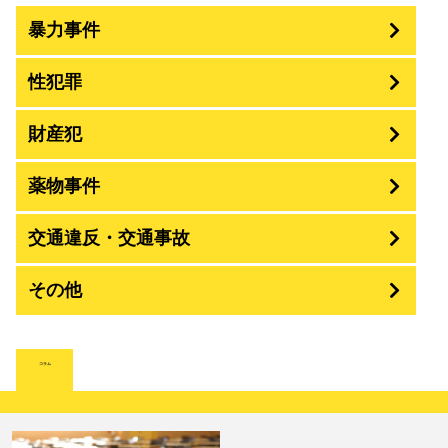
暴力事件
性犯罪
暴行・傷害
財産犯
痴漢
殺人
薬物事件
窃盗
盗撮・のぞき
交通違反・交通事故
覚せい剤
過失致死傷・過失傷害
強盗
その他
人身事故・死亡事故
強制わいせつ、準強制わいせつ
大麻取締法違反
脅迫・強要
詐欺
著作権法違反
コラム
ひき逃げ・当て逃げ
強姦・準強姦
麻薬及び向精神薬
逮捕・監禁
恐喝
放火・失火