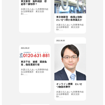
東京新宿 無料相談 窃
盗罪？横領罪？
弁護士法人あいち刑事事件総
合法律事務所 東京支部
&n……
東京都新宿 痴漢は強制
わいせつ罪か条例違反か
弁護士法人あいち刑事事件総
合法律事務所 東京支部
&n……
2021.08.30
2021.09.22
東京千住 逮捕 通貨偽
造，偽造通貨行使
弁護士法人あいち刑事事件総
合法律事務所 東京支部
&n……
オンライン授業 わいせ
つ物頒布事件
弁護士法人あいち刑事事件総
合法律事務所 東京支部
&n……