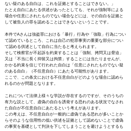
ない疑のある自白は、これを証拠とすることはできない。」
たとえ自白にあたる供述があったとしても、それが強制等による
場合や任意にされたものでない場合などには、その自白を証拠と
して被告人の罪を認めることはできないということです。
本件でAさんは強盗罪における「暴行」行為や「強取」行為につい
て認めているところ、これは自己の犯罪事実の重要な部分につい
て認める供述として自白に当たると考えられます。
そして検察官が不起訴を約束することは「強制、拷問又は脅迫」
又は「不当に長く抑留又は拘禁」することには当たりませんが、
かかる約束を信じて行われた自白は「任意にされたものでない疑
のある自白」（不任意自白）にあたる可能性があります。
ここで、この条文における不任意自白がどのような場合に認めら
れるのかが問題となります。
これについて法律上様々な学説が存在するのですが、そのうちの
有力な説として、虚偽の自白を誘発する恐れのある状況でなされ
た自白が不任意自白にあたるという考えがあります。
この考えは、不任意自白が一般的に虚偽である恐れが多いことか
らそのような信用性の低い供述を証拠として認めないことで虚偽
の事実を基礎として判決を下してしまうことを避けようとするも