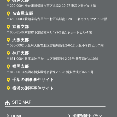
〒220-0004 神奈川県横浜市西区北幸2-10-27 東武立野ビル８階
名古屋支部
〒450-0003 愛知県名古屋市中村区名駅南1-28-19 名南クリヤマビル6階
京都支部
〒600-8146 京都市下京区材木町499-2 第1キョートビル４階
大阪支部
〒530-0002 大阪府大阪市北区曽根崎新地2-6-12 大阪小学館ビル７階
神戸支部
〒651-0084 兵庫県神戸市中央区磯辺通4-2-26号 新芙蓉ビル10階
福岡支部
〒812-0013 福岡市博多区博多駅東2-5-28 博多偕成ビル609号
千葉の刑事事件サイト
横浜の刑事事件サイト
SITE MAP
HOME
犯罪別解決プラン