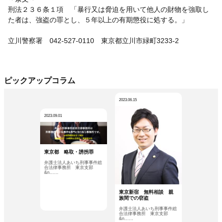
刑法２３６条１項 「暴行又は脅迫を用いて他人の財物を強取し
た者は、強盗の罪とし、５年以上の有期懲役に処する。」
立川警察署 042-527-0110 東京都立川市緑町3233-2
ピックアップコラム
2023.06.15
2023.09.01
東京都 略取・誘拐罪
弁護士法人あいち刑事事件総
合法律事務所 東京支部
&n……
東京新宿 無料相談 親
族間での窃盗
弁護士法人あいち刑事事件総
合法律事務所 東京支部
&n……