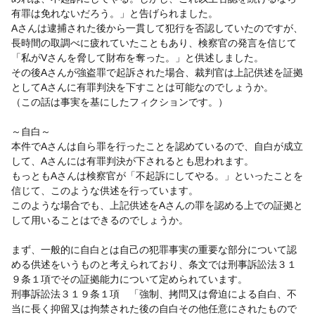
有罪は免れないだろう。」と告げられました。
Aさんは逮捕された後から一貫して犯行を否認していたのですが、
長時間の取調べに疲れていたこともあり、検察官の発言を信じて
「私がVさんを脅して財布を奪った。」と供述しました。
その後Aさんが強盗罪で起訴された場合、裁判官は上記供述を証拠
としてAさんに有罪判決を下すことは可能なのでしょうか。
（この話は事実を基にしたフィクションです。）
～自白～
本件でAさんは自ら罪を行ったことを認めているので、自白が成立
して、Aさんには有罪判決が下されるとも思われます。
もっともAさんは検察官が「不起訴にしてやる。」といったことを
信じて、このような供述を行っています。
このような場合でも、上記供述をAさんの罪を認める上での証拠と
して用いることはできるのでしょうか。
まず、一般的に自白とは自己の犯罪事実の重要な部分について認
める供述をいうものと考えられており、条文では刑事訴訟法３１
９条１項でその証拠能力について定められています。
刑事訴訟法３１９条１項 「強制、拷問又は脅迫による自白、不
当に長く抑留又は拘禁された後の自白その他任意にされたもので