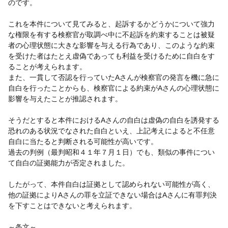
のです。
これを本件について見てみると、起訴するかどうかについて強力
な権限を有する検察官が取調べ中に不起訴を約束することは被疑
者の心理状態に大きな影響を与える行為であり、このような約束
を受けた者はたとえ虚偽であっても利益を受けるために自白をす
ることが考えられます。
また、一貫して否認を行っていたAさんが検察官の発言を機に急に
自白を行ったことからも、検察官による約束がAさんの心理状態に
影響を与えたことが推認されます。
そうだとすると本件におけるAさんの自白は虚偽の自白を誘発する
恐れのある状況でなされた自白といえ、上記考えによると不任意
自白に当たると判断される可能性が高いです。
過去の判例（最判昭和４１年７月１日）でも、類似の事件につい
て自白の証拠能力が否定されました。
したがって、本件自白は証拠として認められない可能性が高く、
他の証拠によりAさんの罪を立証できない場合はAさんに有罪判決
を下すことはできないと考えられます。
～条文～