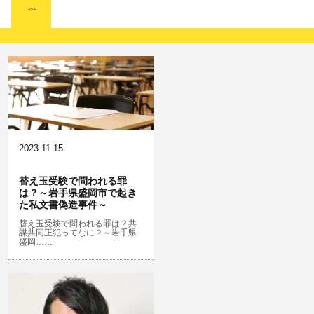
詐欺
著作権法違反
コラム
ひき逃げ・当て逃げ
強姦・準強姦
麻薬及び向精神薬
逮捕・監禁
恐喝
放火・失火
無免許運転
淫行・援助交際
危険ドラッグ
略取・誘拐・人身売買
横領 背任
犯罪収益移転防止法違反
公然わいせつ，わいせつ物頒布，淫
飲酒運転
行勧誘罪
2023.11.15
器物損壊
盗品売買・譲り受け等
ストーカー事件
替え玉受験で問われる罪
は？～岩手県盛岡市で起き
危険運転行為等
児童ポルノ・リベンジポルノ
た私文書偽造事件～
業務妨害
知財財産と刑事事件…動画の違法ダ
替え玉受験で問われる罪は？共
謀共同正犯ってなに？～岩手県
ウンロード・視聴、無断転載等
盛岡……
自転車事故
公務執行妨害
ネット犯罪