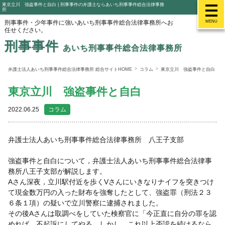
東京立川 強盗事件と自白 | 刑事事件の弁護士ならあいち刑事事件総合法律事務
所
刑事事件・少年事件に強いあいち刑事事件総合法律事務所へお
MENU
任せください。
刑事事件
あいち刑事事件総合法律事務所
弁護士法人あいち刑事事件総合法律事務所 総合サイトHOME
コラム
東京立川 強盗事件と自白
東京立川 強盗事件と自白
2022.06.25
コラム
弁護士法人あいち刑事事件総合法律事務所 八王子支部
強盗事件と自白について，弁護士法人あいち刑事事件総合法律事
務所八王子支部が解説します。
Aさん深夜，立川駅付近を歩くVさんにいきなりナイフを突きつけ
て現金数万円の入った財布を強奪したとして、強盗罪（刑法２３
６条１項）の疑いで立川警察に逮捕されました。
その後Aさんは取調べをしていた検察官に「今正直に自分の罪を認
めれば、不起訴にしてやる。しかし、これ以上否認を続けるなら