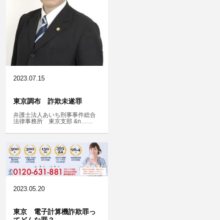
住居侵入等
名誉棄損・侮辱
2023.07.15
東京調布 詐欺未遂罪
弁護士法人あいち刑事事件総合
法律事務所 東京支部 &n……
2023.05.20
東京 電子計算機詐欺罪っ
てどんな罪？