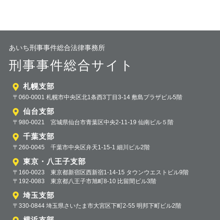
あいち刑事事件総合法律事務所
刑事事件総合サイト
札幌支部
〒060-0001 札幌市中央区北1条西3丁目3-14 敷島プラザビル5階
仙台支部
〒980-0021 宮城県仙台市青葉区中央2-11-19 仙南ビル５階
千葉支部
〒260-0045 千葉市中央区弁天1-15-1 細川ビル2階
東京・八王子支部
〒160-0023 東京都新宿区西新宿1-14-15 タウンウエストビル9階
〒192-0083 東京都八王子市旭町8-10 比留間ビル3階
埼玉支部
〒330-0844 埼玉県さいたま市大宮区下町2-55 明邦下町ビル2階
横浜支部