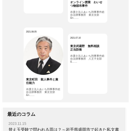
オンライン授業 わいせ
つ物頒布事件
弁護士法人あいち刑事事件総
合法律事務所 東京支部
&n……
2021.08.05
2021.07.10
東京武蔵野 無料相談
正当防衛
弁護士法人あいち刑事事件総
合法律事務所 八王子支部
&……
東京町田 殺人事件と責
任能力
弁護士法人あいち刑事事件総
合法律事務所 東京支部
&n……
最近のコラム
2023.11.15
替え玉受験で問われる罪は？～岩手県盛岡市で起きた私文書