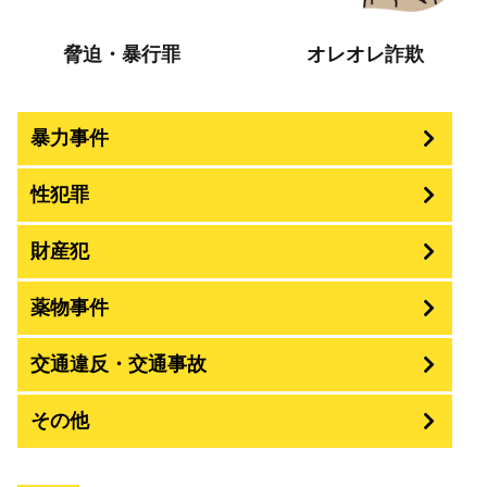
脅迫・暴行罪
オレオレ詐欺
暴力事件
性犯罪
暴行・傷害
財産犯
痴漢
殺人
薬物事件
窃盗
盗撮・のぞき
交通違反・交通事故
覚せい剤
過失致死傷・過失傷害
強盗
その他
人身事故・死亡事故
強制わいせつ、準強制わいせつ
大麻取締法違反
脅迫・強要