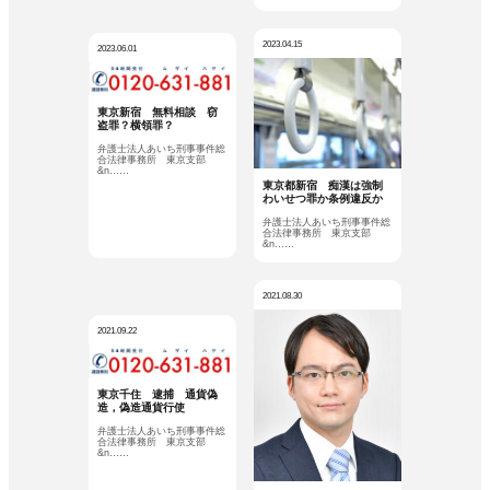
2023.04.15
2023.06.01
東京新宿 無料相談 窃
盗罪？横領罪？
弁護士法人あいち刑事事件総
合法律事務所 東京支部
&n……
東京都新宿 痴漢は強制
わいせつ罪か条例違反か
弁護士法人あいち刑事事件総
合法律事務所 東京支部
&n……
2021.08.30
2021.09.22
東京千住 逮捕 通貨偽
造，偽造通貨行使
弁護士法人あいち刑事事件総
合法律事務所 東京支部
&n……