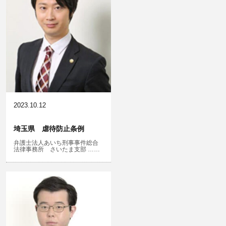
銃刀法違反
風営法・風適法違反
児童虐待・保護責任者遺棄
2023.10.12
埼玉県 虐待防止条例
弁護士法人あいち刑事事件総合
文書偽造・偽造文書行使
法律事務所 さいたま支部 ……
不正競争防止法