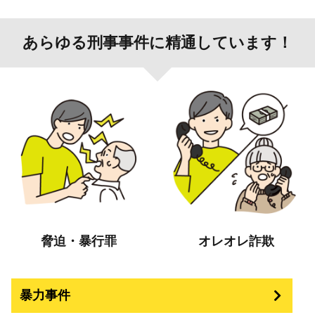
あらゆる刑事事件に精通しています！
脅迫・暴行罪
オレオレ詐欺
暴力事件