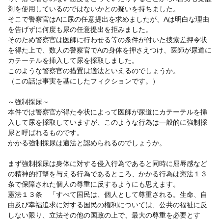
剤を使用しているのではないかとの疑いを持ちました。
そこで警察官はAに尿の任意提出を求めましたが、Aは明白な理由
を告げずに何度も尿の任意提出を拒みました。
そのため警察官は医師に行わせる等の条件が付いた捜索差押令状
を得た上で、数人の警察官でAの身体を押さえつけ、医師が尿道に
カテーテルを挿入して尿を採取しました。
このような警察官の措置は適法といえるのでしょうか。
（この話は事実を基にしたフィクションです。）
～強制採尿～
本件では警察官が得た令状によって医師が尿道にカテーテルを挿
入して尿を採取していますが、このような行為は一般的に強制採
尿と呼ばれるものです。
かかる強制採尿は適法と認められるのでしょうか。
まず強制採尿は身体に対する侵入行為であると同時に屈辱感など
の精神的打撃を与える行為であるところ、かかる行為は憲法１３
条で保障された個人の尊重に反するようにも思えます。
憲法１３条 「すべて国民は、個人として尊重される。生命、自
由及び幸福追求に対する国民の権利については、公共の福祉に反
しない限り、立法その他の国政の上で、最大の尊重を必要とす