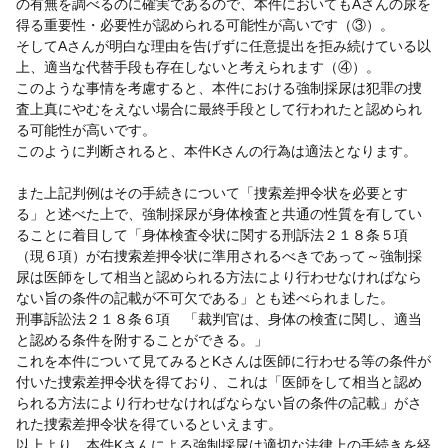
の有無を調べるのに確実であるので、本件においてもAさんの尿を
得る重要性・必要性が認められる可能性が高いです（③）。
そしてAさんが明白な理由を告げずに任意提出を拒み続けている以
上、適当な代替手段も存在しないと考えられます（④）。
このような事情を考慮すると、本件における強制採尿は犯罪の捜
査上真にやむをえない場合に最終手段として行われたと認められ
る可能性が高いです。
このように判断されると、本件Kさんの行為は適法となります。
また上記判例はその手続きについて「捜索差押令状を必要とす
る」と述べた上で、強制採尿が身体検査と共通の性質を有してい
ることに着目して「身体検査令状に関する刑訴法２１８条５項
（現６項）が右捜索差押令状に準用されるべきであって～強制採
尿は医師をして相当と認められる方法により行わせなければなら
ない旨の条件の記載が不可欠である」とも述べられました。
刑事訴訟法２１８条６項 「裁判官は、身体の検査に関し、適当
と認める条件を附することができる。」
これを本件について見てみるとKさんは医師に行わせる等の条件が
付いた捜索差押令状を得ており、これは「医師をして相当と認め
られる方法により行わせなければならない旨の条件の記載」がさ
れた捜索差押令状を得ているといえます。
以上より、本件Kさんによる強制採尿は適切な法律上の手続きを経