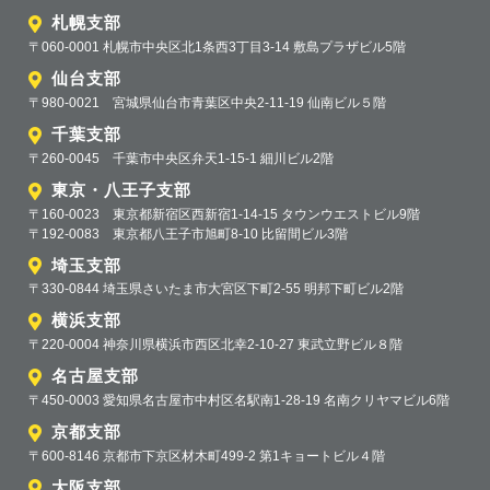
札幌支部
〒060-0001 札幌市中央区北1条西3丁目3-14 敷島プラザビル5階
仙台支部
〒980-0021 宮城県仙台市青葉区中央2-11-19 仙南ビル５階
千葉支部
〒260-0045 千葉市中央区弁天1-15-1 細川ビル2階
東京・八王子支部
〒160-0023 東京都新宿区西新宿1-14-15 タウンウエストビル9階
〒192-0083 東京都八王子市旭町8-10 比留間ビル3階
埼玉支部
〒330-0844 埼玉県さいたま市大宮区下町2-55 明邦下町ビル2階
横浜支部
〒220-0004 神奈川県横浜市西区北幸2-10-27 東武立野ビル８階
名古屋支部
〒450-0003 愛知県名古屋市中村区名駅南1-28-19 名南クリヤマビル6階
京都支部
〒600-8146 京都市下京区材木町499-2 第1キョートビル４階
大阪支部