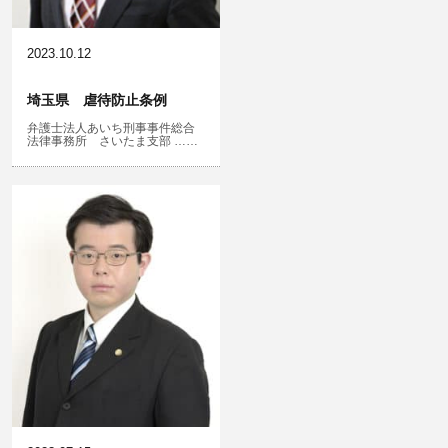
児童虐待・保護責任者遺棄
2023.10.12
埼玉県 虐待防止条例
弁護士法人あいち刑事事件総合
文書偽造・偽造文書行使
法律事務所 さいたま支部 ……
不正競争防止法
住居侵入等
名誉棄損・侮辱