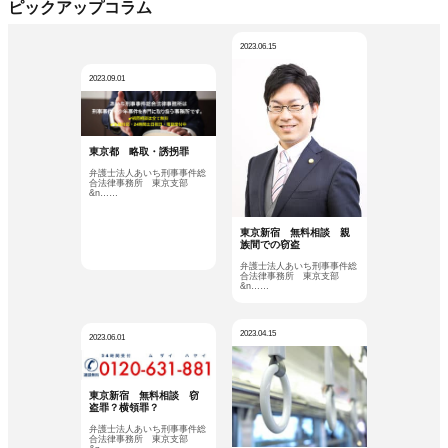
ピックアップコラム
2023.06.15
2023.09.01
東京都 略取・誘拐罪
弁護士法人あいち刑事事件総
合法律事務所 東京支部
&n……
東京新宿 無料相談 親
族間での窃盗
弁護士法人あいち刑事事件総
合法律事務所 東京支部
&n……
2023.04.15
2023.06.01
東京新宿 無料相談 窃
盗罪？横領罪？
弁護士法人あいち刑事事件総
合法律事務所 東京支部