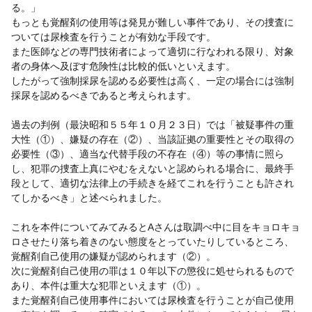
る。」
もっとも覚醒剤の使用等は発見が難しい事件であり、その捜査に
ついては尿検査を行うことが有効な手段です。
また医師などの専門技術者によって適切に行なわれる限り、対象
者の身体へ及ぼす危険性は比較的低いといえます。
したがって強制採尿を認める必要性は高く、一定の場合には強制
採尿を認めるべきであると考えられます。
過去の判例（最決昭和５５年１０月２３日）では「被疑事件の重
大性（①）、嫌疑の存在（②）、当該証拠の重要性とその取得の
必要性（③）、適当な代替手段の不存在（④）等の事情に照ら
し、犯罪の捜査上真にやむをえないと認められる場合に、最終手
段として、適切な法律上の手続きを経てこれを行うことも許され
てしかるべき」と述べられました。
これを本件についてみてみるとAさんは取調べ中に目をキョロキョ
ロさせたり落ち着きのない態度をとっていたりしているところ、
覚醒剤自己使用の嫌疑が認められます（②）。
次に覚醒剤自己使用の罪は１０年以下の懲役に処せられるもので
あり、本件は重大な犯罪といえます（①）。
また覚醒剤自己使用事件においては尿検査を行うことが自己使用